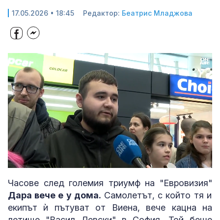
17.05.2026 • 18:45
Редактор:
Беатрис Младжова
Loaded
:
Unmute
57.67%
Часове след големия триумф на "Евровизия"
Дара вече е у дома.
Самолетът, с който тя и
екипът ѝ пътуват от Виена, вече кацна на
летище "Васил Левски" в София. Той беше