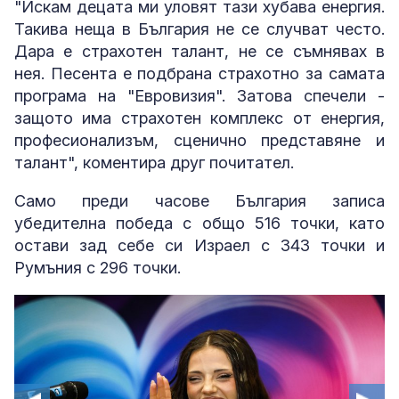
"Искам децата ми уловят тази хубава енергия.
Такива неща в България не се случват често.
Дара е страхотен талант, не се съмнявах в
нея. Песента е подбрана страхотно за самата
програма на "Евровизия". Затова спечели -
защото има страхотен комплекс от енергия,
професионализъм, сценично представяне и
талант", коментира друг почитател.
Само преди часове България записа
убедителна победа с общо 516 точки, като
остави зад себе си Израел с 343 точки и
Румъния с 296 точки.