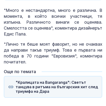
"Много е нестандартна, много е различна. В
момента, в който всички участници, тя
изпъкна. Различното винаги се оценява.
Смелостта се оценява", коментира дизайнерът
Едис Пала.
"Лично тя беше моят фаворит, но не очаквах
да направи такъв триумф. Това е първата ни
победа в 70 години "Евровизия", коментира
почитател.
Още по темата
"Кралицата на Bangaranga": Светът
танцува в ритъма на българския хит след
триумфа на Дара