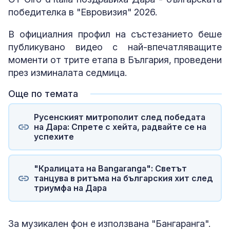
победителка в "Евровизия" 2026.
В официалния профил на състезанието беше
публикувано видео с най-впечатляващите
моменти от трите етапа в България, проведени
през изминалата седмица.
Още по темата
Русенският митрополит след победата
на Дара: Спрете с хейта, радвайте се на
успехите
"Кралицата на Bangaranga": Светът
танцува в ритъма на българския хит след
триумфа на Дара
За музикален фон е използвана "Бангаранга".