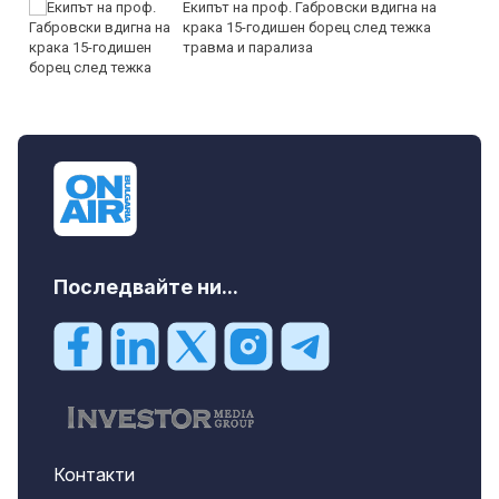
Екипът на проф. Габровски вдигна на
крака 15-годишен борец след тежка
травма и парализа
Последвайте ни...
Контакти