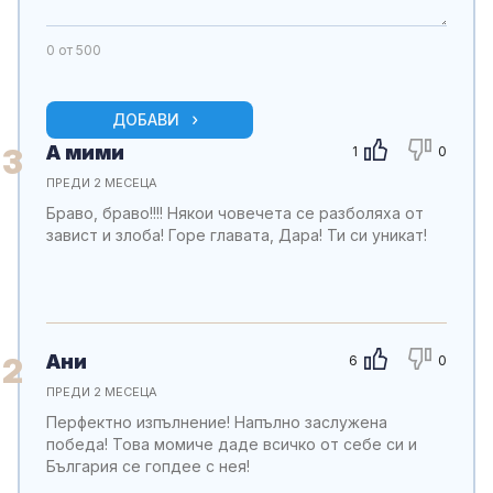
0
от 500
ДОБАВИ
А мими
3
1
0
ПРЕДИ 2 МЕСЕЦА
Браво, браво!!!! Някои човечета се разболяха от
завист и злоба! Горе главата, Дара! Ти си уникат!
Ани
2
6
0
ПРЕДИ 2 МЕСЕЦА
Перфектно изпълнение! Напълно заслужена
победа! Това момиче даде всичко от себе си и
България се гопдее с нея!