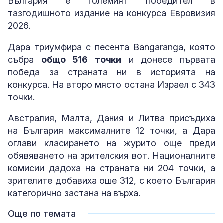
България е големият победител в
тазгодишното издание на конкурса Евровизия
2026.
Дара триумфира с песента Bangaranga, която
събра
общо 516 точки
и донесе първата
победа за страната ни в историята на
конкурса. На второ място остана Израел с 343
точки.
Австралия, Малта, Дания и Литва присъдиха
на България максималните 12 точки, а Дара
оглави класирането на журито още преди
обявяването на зрителския вот. Националните
комисии дадоха на страната ни 204 точки, а
зрителите добавиха още 312, с което България
категорично застана на върха.
Още по темата