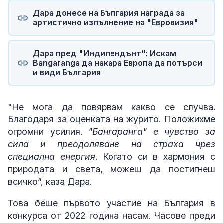
Дара донесе на България награда за
артистично изпълнение на "Евровизия"
Дара пред "Индипендънт": Искам
Bangaranga да накара Европа да потърси
и види България
"Не мога да повярвам какво се случва.
Благодаря за оценката на журито. Положихме
огромни усилия.
"Бангаранга" е чувство за
сила и преодоляване на страха чрез
специална енергия
. Когато си в хармония с
природата и света, можеш да постигнеш
всичко“, каза Дара.
Това беше първото участие на България в
конкурса от 2022 година насам. Часове преди