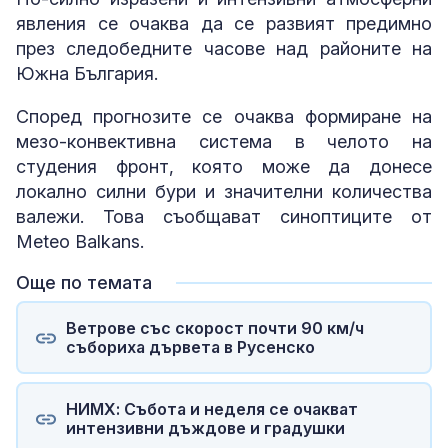
явления се очаква да се развият предимно
през следобедните часове над районите на
Южна България.
Според прогнозите се очаква формиране на
мезо-конвективна система в челото на
студения фронт, която може да донесе
локално силни бури и значителни количества
валежи. Това съобщават синоптиците от
Meteo Balkans.
Още по темата
Ветрове със скорост почти 90 км/ч
събориха дървета в Русенско
НИМХ: Събота и неделя се очакват
интензивни дъждове и градушки