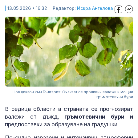
13.05.2026 • 16:32
Редактор:
Искра Ангелова
Нов циклон към България: Очакват се проливни валежи и мощни
гръмотевични бури
В редица области в страната се прогнозират
валежи от дъжд,
гръмотевични бури и
предпоставки за образуване на градушки.
По-силно изразени и интензивни атмосферни