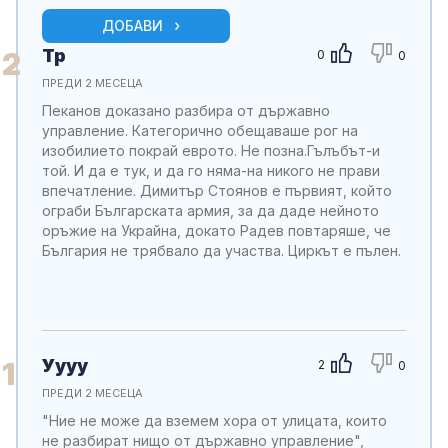
ДОБАВИ
Тр
2
0
0
ПРЕДИ 2 МЕСЕЦА
Пеканов доказано разбира от държавно
управление. Категорично обещаваше рог на
изобилието покрай еврото. Не позна.Гълъбът-и
той. И да е тук, и да го няма-на никого не прави
впечатление. Димитър Стоянов е първият, който
ограби Българската армия, за да даде нейното
оръжие на Украйна, докато Радев повтаряше, че
България не трябвало да участва. Циркът е пълен.
Уууу
1
2
0
ПРЕДИ 2 МЕСЕЦА
"Ние не може да вземем хора от улицата, които
не разбират нищо от държавно управление",