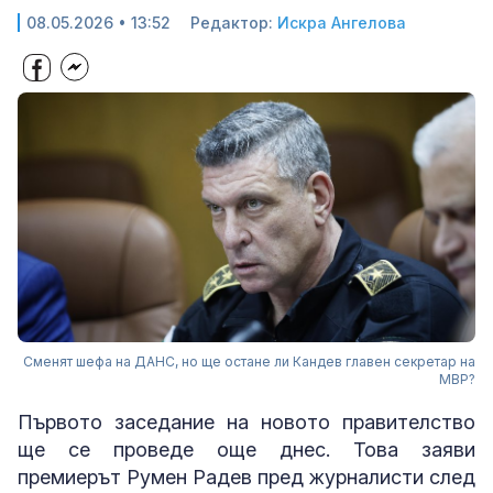
08.05.2026 • 13:52
Редактор:
Искра Ангелова
Сменят шефа на ДАНС, но ще остане ли Кандев главен секретар на
МВР?
Първото заседание на новото правителство
ще се проведе още днес. Това заяви
премиерът Румен Радев пред журналисти след