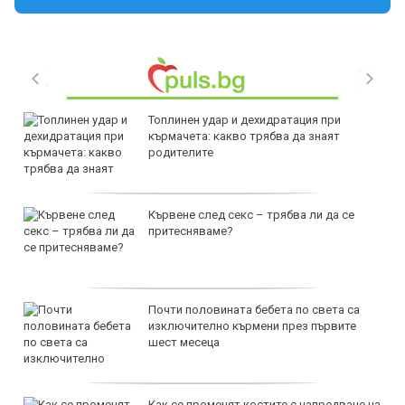
Топлинен удар и дехидратация при
кърмачета: какво трябва да знаят
родителите
Кървене след секс – трябва ли да се
притесняваме?
Почти половината бебета по света са
изключително кърмени през първите
шест месеца
Как се променят костите с напредване на