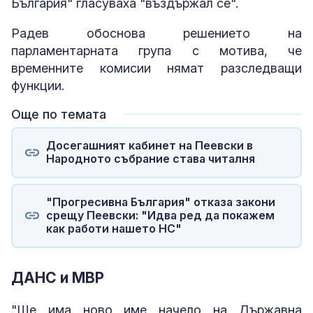
България" гласуваха "въздържал се".
Радев обоснова решението на
парламентарната група с мотива, че
временните комисии нямат разследващи
функции.
Още по темата
Досегашният кабинет на Пеевски в
Народното събрание става читалня
"Прогресивна България" отказа закони
срещу Пеевски: "Идва ред да покажем
как работи нашето НС"
ДАНС и МВР
"Ще има ново име начело на Държавна