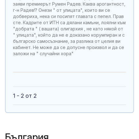
заяви премиерът Румен Радев. Каква арогантност,
г-н Радев!? Онези " от улицата", които ви се
добвериха, нека си посипят главата с пепел. Прав
сте. Кадрите от ИТН са дялани камъни, лоялни към
"добрата " ( вашата) олигархия , не като някой от
" улицата", който да не е доказано корумпиран и с
българско самосъзнание, за разлика от целия ви
кабинет. Не може да се допусне произвол и да се
заложи на " случайни хора"
1 - 2 от 2
България