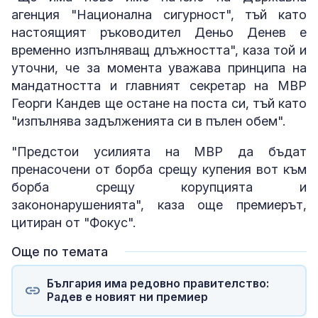
агенция "Национална сигурност", тъй като
настоящият ръководител Деньо Денев е
временно изпълняващ длъжността", каза той и
уточни, че за момента уважава принципа на
мандатността и главният секретар на МВР
Георги Кандев ще остане на поста си, тъй като
"изпълнява задълженията си в пълен обем".
"Предстои усилията на МВР да бъдат
пренасочени от борба срещу купения вот към
борба срещу корупцията и
закононарушенията", каза още премиерът,
цитиран от "Фокус".
Още по темата
България има редовно правителство:
Радев е новият ни премиер