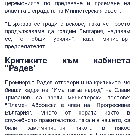
церемонията по предаване и приемане на
властта в сградата на Министерския съвет.
"Държава се гради с векове, така че просто
продължаваме да градим България, надявам
се, с общи усилия", каза министър-
председателят.
Критиките към кабинета
"Радев"
Премиерът Радев отговори и на критиките, че
бивши кадри на "Има такъв народ" на Слави
Трифанов са заели министерски постове:
"Пламен Абровски е член на "Прогресивна
България". Много от хората както в
служебното правителство, така и в нашето, са
били зам.-министри някога в някое