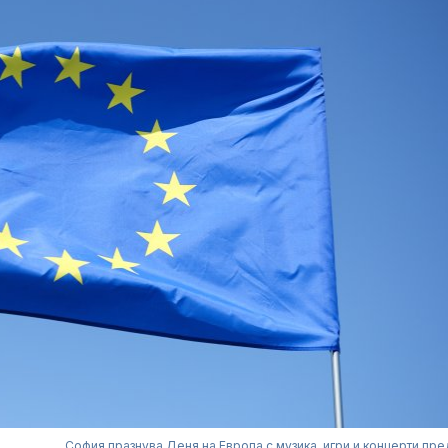
София празнува Деня на Европа с музика, игри и концерти пр