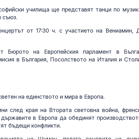
достатъчно с
партньори
т софийски училища ще представят танци по музик
 съюз.
Адмирал Еми
Ефтимов: Дро
Кардам е бил
нцертът от 17:30 ч. с участието на Вениамин, 
отклонен от
електронна война
ЦСКА 1948 с 
от Бюрото на Европейския парламент в Бълга
победа и силе
исия в България, Посолството на Италия и Стол
Първа лига
ветен на единството и мира в Европа.
дини след края на Втората световна война, френс
държавите в Европа да обединят производствот
тят бъдещи конфликти.
ларацията на Шуман, полага основите на дне