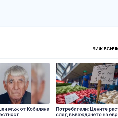
ВИЖ ВСИЧ
шен мъж от Кобиляне
Потребители: Цените рас
вестност
след въвеждането на ев