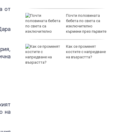
паринг
а от
л
Почти половината
нът край
бебета по света са
изключително
Дара
кърмени през първите
шест месеца
нова
Как се променят
рия,
н старт в
костите с напредване
ична
на възрастта?
кият
о на
шния