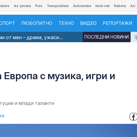
ialoto
Az-jenata
Puls
Teenproblem
Automedia
Imoti.net
Rabota
Az-
СПОРТ
ЛЮБОПИТНО
ТЕХНО
ВИДЕО
РЕПОРТАЖИ
и от мен – драма, ужаси...
ПОСЛЕДНИ НОВИНИ
 Европа с музика, игри и
итуции и млади таланти
ва