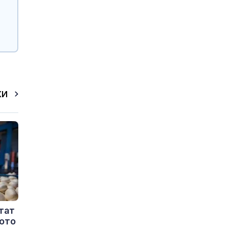
КИ
тат
рото