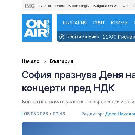
Investor
Dnes
Bloombergtv
Bulgaria On Air
Gol
T
БЪЛГАРИЯ
СВЯТ
КРИМИ
22:00
Гледай на живо
Писна м
Начало
България
София празнува Деня на
концерти пред НДК
Богата програма с участие на европейски инст
06.05.2026 • 09:46
Редактор:
Деси Николо