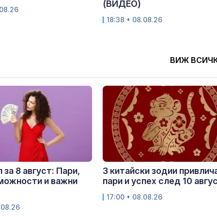
(ВИДЕО)
.08.26
18:38 • 08.08.26
ВИЖ ВСИЧ
 за 8 август: Пари,
3 китайски зодии привлич
можности и важни
пари и успех след 10 авгу
17:00 • 08.08.26
.08.26