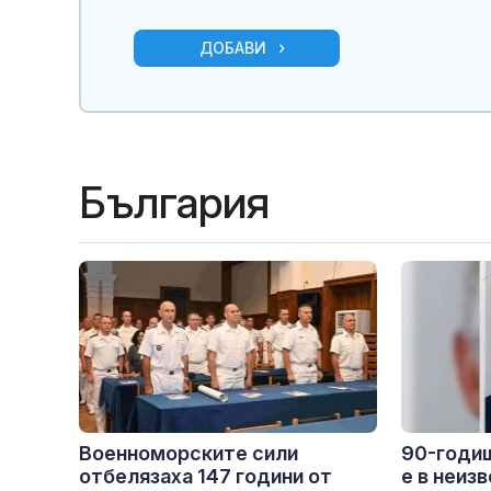
ДОБАВИ
България
Военноморските сили
90-годи
отбелязаха 147 години от
е в неиз