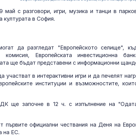
 май с разговори, игри, музика и танци в парко
 културата в София.
могат да разгледат "Европейското селище", къ
та комисия, Европейската инвестиционна бан
ата ще бъдат представени с информационни щанд
 участват в интерактивни игри и да печелят нагр
вропейските институции и възможностите, коит
Медведев: Ру
спечели, какв
каже фон дер
ДК ще започне в 12 ч. с изпълнение на "Одат
Даниел Динев
от първите официални чествания на Деня на Евро
дебюта в SENS
България ням
 на ЕС.