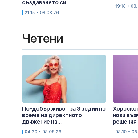
създаването си
19:18 • 08
21:15 • 08.08.26
Четени
По-добър живот за 3 зодии по
Хороскоп
време на директното
нови въз
движение на...
решения
04:30 • 08.08.26
08:10 • 08