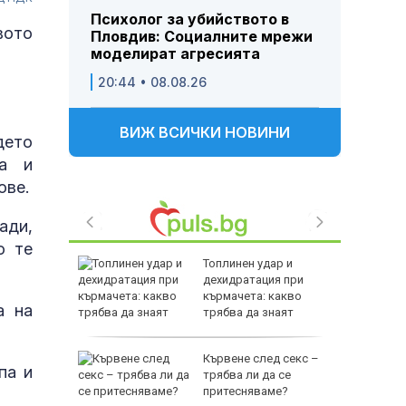
Психолог за убийството в
вото
Пловдив: Социалните мрежи
моделират агресията
20:44 • 08.08.26
ВИЖ ВСИЧКИ НОВИНИ
дето
ка и
ове.
ади,
о те
сия ще
Топлинен удар и
ото и да
дехидратация при
 Лайен
кърмачета: какво
а на
трябва да знаят
родителите
 след
Кървене след секс –
па и
HI: В
трябва ли да се
а
притесняваме?