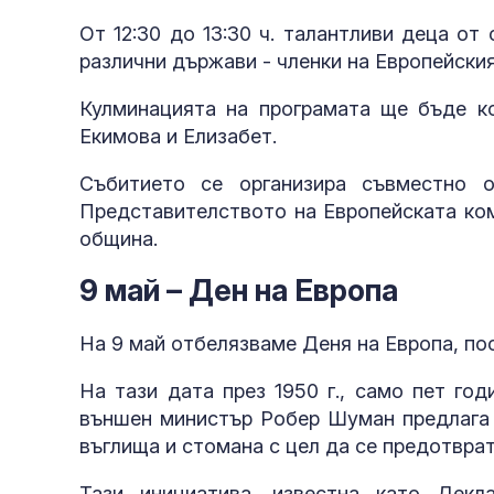
От 12:30 до 13:30 ч. талантливи деца о
различни държави - членки на Европейския
Кулминацията на програмата ще бъде ко
Екимова и Елизабет.
Събитието се организира съвместно 
Представителството на Европейската ком
община.
9 май – Ден на Европа
На 9 май отбелязваме Деня на Европа, пос
На тази дата през 1950 г., само пет го
външен министър Робер Шуман предлага 
въглища и стомана с цел да се предотвра
Тази инициатива, известна като Дек