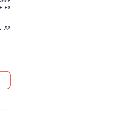
н на
д да
→