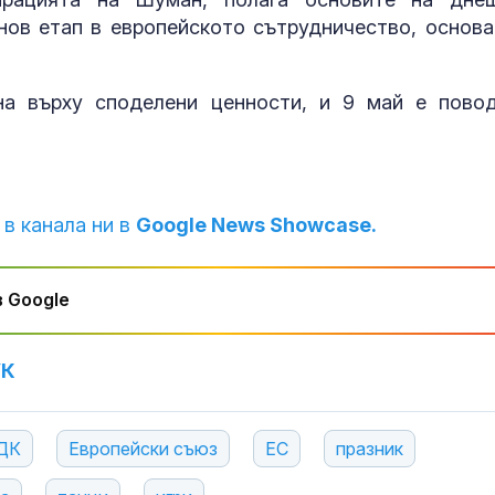
нов етап в европейското сътрудничество, основа
на върху споделени ценности, и 9 май е пово
 в канала ни в
Google News Showcase.
 Google
УК
ДК
Европейски съюз
ЕС
празник