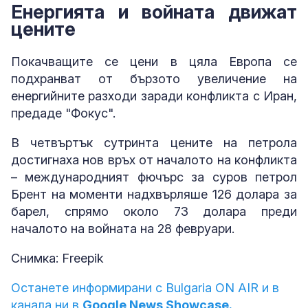
Енергията и войната движат
цените
Покачващите се цени в цяла Европа се
подхранват от бързото увеличение на
енергийните разходи заради конфликта с Иран,
предаде "Фокус".
В четвъртък сутринта цените на петрола
достигнаха нов връх от началото на конфликта
– международният фючърс за суров петрол
Брент на моменти надхвърляше 126 долара за
барел, спрямо около 73 долара преди
началото на войната на 28 февруари.
Снимка: Freepik
Останете информирани с Bulgaria ON AIR и в
канала ни в
Google News Showcase.