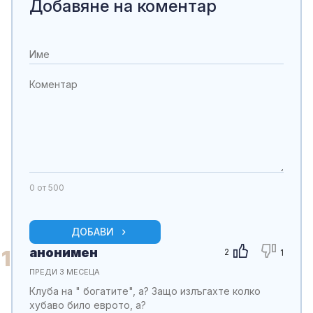
Добавяне на коментар
0
от 500
ДОБАВИ
анонимен
1
2
1
ПРЕДИ 3 МЕСЕЦА
Клуба на " богатите", а? Защо излъгахте колко
хубаво било еврото, а?