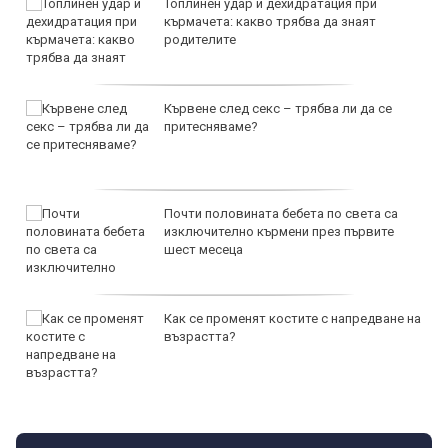
Топлинен удар и дехидратация при
кърмачета: какво трябва да знаят
родителите
Кървене след секс – трябва ли да се
притесняваме?
Почти половината бебета по света са
изключително кърмени през първите
шест месеца
Как се променят костите с напредване на
възрастта?