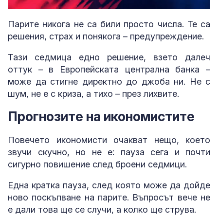
Loaded
:
Unmute
2.51%
Парите никога не са били просто числа. Те са
решения, страх и понякога – предупреждение.
Тази седмица едно решение, взето далеч
оттук – в Европейската централна банка –
може да стигне директно до джоба ни. Не с
шум, не е с криза, а тихо – през лихвите.
Прогнозите на икономистите
Повечето икономисти очакват нещо, което
звучи скучно, но не е: пауза сега и почти
сигурно повишение след броени седмици.
Една кратка пауза, след която може да дойде
ново поскъпване на парите. Въпросът вече не
е дали това ще се случи, а колко ще струва.