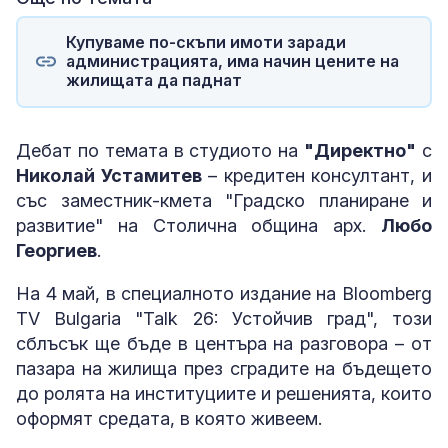
Купуваме по-скъпи имоти заради
администрацията, има начин цените на
жилищата да паднат
Дебат по темата в студиото на
"Директно"
с
Николай Устамитев
– кредитен консултант, и
със заместник-кмета "Градско планиране и
развитие" на Столична община арх.
Любо
Георгиев
.
На 4 май, в специалното издание на Bloomberg
TV Bulgaria "Talk 26: Устойчив град", този
сблъсък ще бъде в центъра на разговора – от
пазара на жилища през сградите на бъдещето
до ролята на институциите и решенията, които
оформят средата, в която живеем.