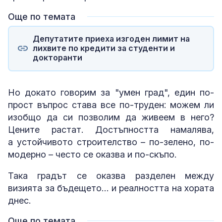
Още по темата
Депутатите приеха изгоден лимит на
лихвите по кредити за студенти и
докторанти
Но докато говорим за "умен град", един по-
прост въпрос става все по-труден: можем ли
изобщо да си позволим да живеем в него?
Цените растат. Достъпността намалява,
а устойчивото строителство – по-зелено, по-
модерно – често се оказва и по-скъпо.
Така градът се оказва разделен между
визията за бъдещето… и реалността на хората
днес.
Още по темата