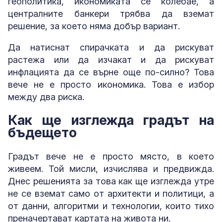
геополитика, икономиката се колебае, а
централните банкери трябва да вземат
решение, за което няма добър вариант.
Да натиснат спирачката и да рискуват
растежа или да изчакат и да рискуват
инфлацията да се върне още по-силно? Това
вече не е просто икономика. Това е избор
между два риска.
Как ще изглежда градът на
бъдещето
Градът вече не е просто място, в което
живеем. Той мисли, изчислява и предвижда.
Днес решенията за това как ще изглежда утре
не се вземат само от архитекти и политици, а
от данни, алгоритми и технологии, които тихо
преначертават картата на живота ни.