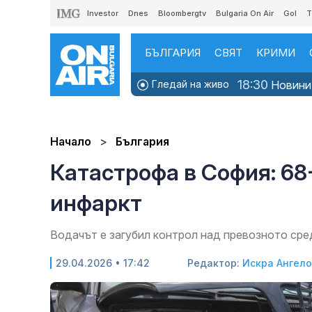
Investor
Dnes
Bloombergtv
Bulgaria On Air
Gol
T
БЪЛГАРИЯ
СВЯТ
КРИМИ
18:30
Гледай на живо
Новини
Начало
България
Катастрофа в София: 6
инфаркт
Водачът е загубил контрол над превозното сре
29.04.2026 • 17:42
Редактор:
Искра Ангел