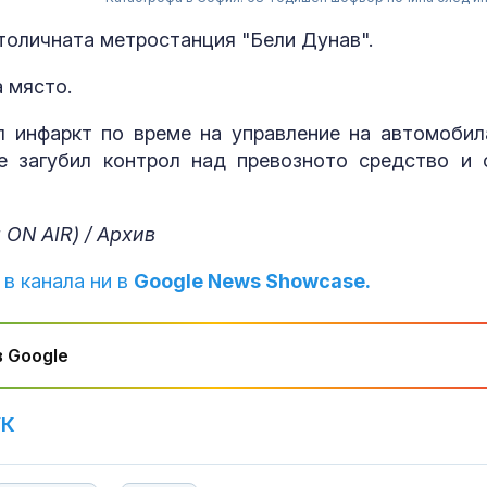
толичната метростанция "Бели Дунав".
 място.
 инфаркт по време на управление на автомобил
е загубил контрол над превозното средство и 
ON AIR) / Архив
Пожарът кра
Асеновград о
над 6000 дека
 в канала ни в
Google News Showcase.
е овладян
Интер надви 
 Google
в дербито, Ди
превърна в г
УК
Шофьор на ав
телефон в ръ