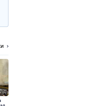
КИ
а
ад,