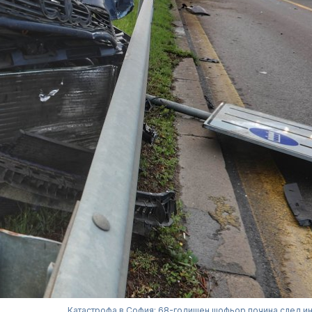
Катастрофа в София: 68-годишен шофьор почина след и