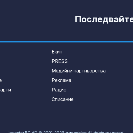
Последвайте 
Екип
PRESS
Медийни партньорства
е
Реклама
дарти
Радио
Списание
Investor.BG AD © 2001-2026 bgonair.bg All rights reserved.