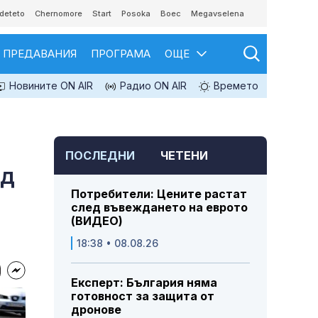
deteto
Chernomore
Start
Posoka
Boec
Megavselena
ПРЕДАВАНИЯ
ПРОГРАМА
ОЩЕ
Новините ON AIR
Радио ON AIR
Времето
ПОСЛЕДНИ
ЧЕТЕНИ
ед
Потребители: Цените растат
след въвеждането на еврото
(ВИДЕО)
18:38 • 08.08.26
Експерт: България няма
готовност за защита от
дронове