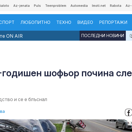
ialoto
Az-jenata
Puls
Teenproblem
Automedia
Imoti.net
Rabota
Az-
СПОРТ
ЛЮБОПИТНО
ТЕХНО
ВИДЕО
РЕПОРТАЖИ
те ON AIR
ПОСЛЕДНИ НОВИНИ
8-годишен шофьор почина сл
дство и се е блъснал
ова