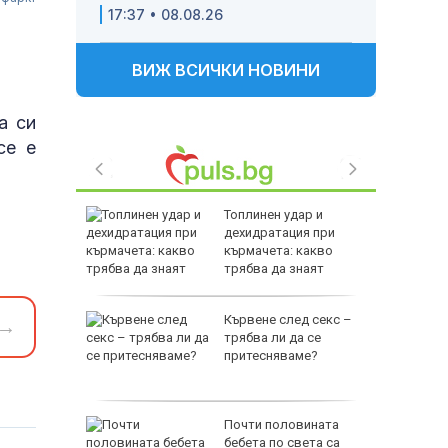
17:37 • 08.08.26
ВИЖ ВСИЧКИ НОВИНИ
а си
се е
й
Топлинен удар и
бхвана
дехидратация при
ра, вече
кърмачета: какво
трябва да знаят
родителите
Ювентус
Кървене след секс –
→
уф се
трябва ли да се
ерой
притесняваме?
тобус с
Почти половината
ка зад
бебета по света са