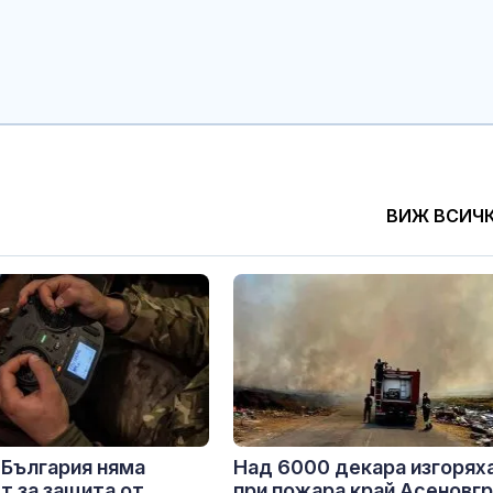
ВИЖ ВСИЧ
 България няма
Над 6000 декара изгорях
т за защита от
при пожара край Асеновгр