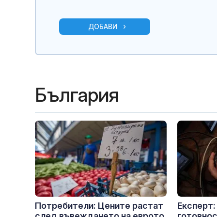
ДОБАВИ
България
Потребители: Цените растат
Експерт:
след въвеждането на еврото
готовнос