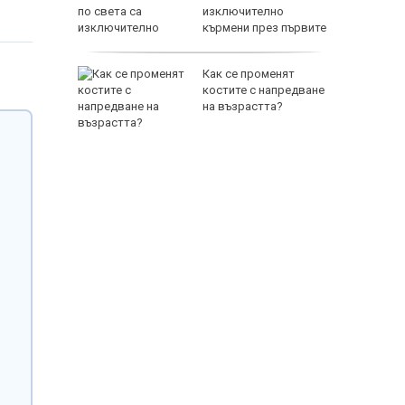
 TikTok и
изключително
 (ВИДЕО)
кърмени през първите
шест месеца
падът
Как се променят
зия като
костите с напредване
рещу
на възрастта?