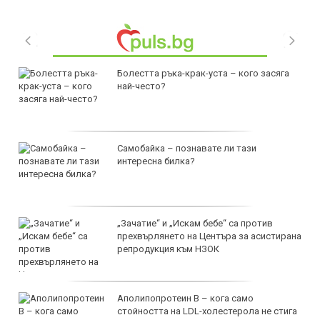
Болестта ръка-крак-уста – кого засяга
най-често?
Самобайка – познавате ли тази
интересна билка?
„Зачатие“ и „Искам бебе“ са против
прехвърлянето на Центъра за асистирана
репродукция към НЗОК
Аполипопротеин B – кога само
стойността на LDL-холестерола не стига