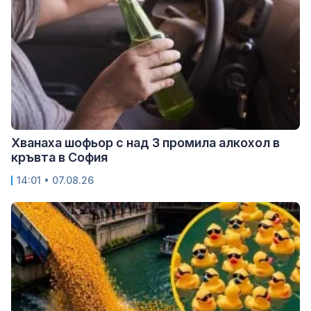
Хванаха шофьор с над 3 промила алкохол в
кръвта в София
14:01 • 07.08.26