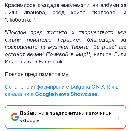
Красимиров създаде емблематични албуми за
Лили Иванова, сред които "Ветрове" и
"Любовта...".
"
Поклон пред таланта и творчеството му!
Скъпи приятелю Герасим, благодаря за
прекрасната ти музика! Твоите "Ветрове" ще
останат вечни! Почивай в мир!
", написа Лили
Иванова във Facebook.
Поклон пред паметта му!
Останете информирани с Bulgaria ON AIR и в
канала ни в
Google News Showcase.
Добави ни в предпочитани източници
→
в Google