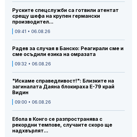
Руските спецслужби са готвили атентат
срещу шефа на крупен германски
производител...
09:41 • 06.08.26
Радев за случая в Банско: Реагирали сме и
сме осъдили езика на омразата
09:32 • 06.08.26
"Искаме справедливост!": Близките на
загиналата Даяна блокираха Е-79 край
Видин
09:00 • 06.08.26
Ебола в Конго се разпространява с
рекордни темпове, случаите скоро ще
надхвърлят...