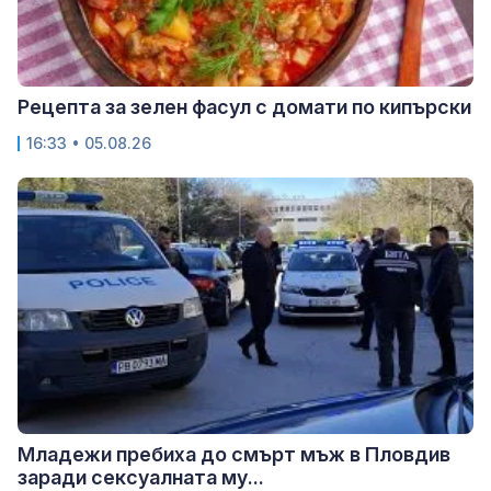
Рецепта за зелен фасул с домати по кипърски
16:33 • 05.08.26
Младежи пребиха до смърт мъж в Пловдив
заради сексуалната му...