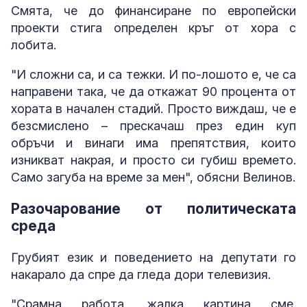
Смята, че до финансиране по европейски
проекти стига определен кръг от хора с
лобита.
"И сложни са, и са тежки. И по-лошото е, че са
направени така, че да откажат 90 процента от
хората в начален стадий. Просто виждаш, че е
безсмислено – прескачаш през един куп
обръчи и винаги има препятствия, които
изникват накрая, и просто си губиш времето.
Само загуба на време за мен", обясни Велинов.
Разочарование от политическата
среда
Грубият език и поведението на депутати го
накарало да спре да гледа дори телевизия.
"Срамна работа, жалка картина сме.