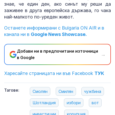
знае, че един ден, ако синът му реши да
заживее в друга европейска държава, го чака
най-малкото по-уреден живот.
Останете информирани с Bulgaria ON AIR и в
канала ни в
Google News Showcase.
Добави ни в предпочитани източници
→
в Google
Харесайте страницата ни във Facebook
ТУК
Тагове:
Смолян
Смилян
чужбина
Шотландия
избори
вот
инвестиции
корупция