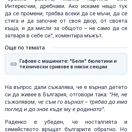
Интересчии, дребнави. Ако искаме нещо тук
да се промени, трябва всеки да се мъчи, да се
стяга и да започне от своя двор, от своята
къща, и да мисли за общото – не само да се
затваря в себе си", коментира мъжът.
Още по темата
Гафове с машините: "Бели" бюлетини и
технически сривове в някои секции
На въпрос дали съжалява, че е върнал детето
си да живее в България, отговори така:
"Не, не
съжалявам, че съм го върнал – трябва да има
поглед и да знае къде му е родината".
Раденко е убеден, че носталгията и
семейството връщат българите обратно. Но