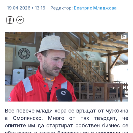
19.04.2026 • 13:16
Редактор:
Беатрис Младжова
Loaded
:
Unmute
31.45%
Все повече млади хора се връщат от чужбина
в Смолянско. Много от тях твърдят, че
опитите им да стартират собствен бизнес се
сблъскват с тежка бюрокрация и корупция на