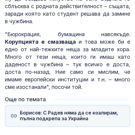
сблъсква с родната действителност – същата,
заради която като студент решава да замине
в чужбина.
"Бюрокрация, бумащина навсякъде.
Корупцията е смазваща
и това може би е
едно от най-тежките неща за младите хора.
Много от тези неща, които ги имаш като
даденост в чужбина – тук всичко е доста,
доста по-назад. Ние само си мислим, че
имаме европейски институции и т.н. – много
сме изостанали", посочи той.
Още по темата
Борисов: С Радев няма да се коалирам,
пълна подкрепа за Украйна