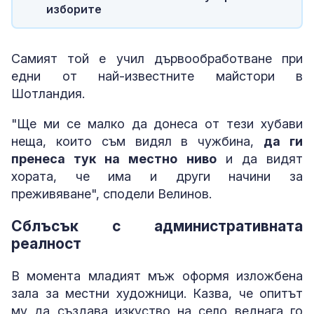
изборите
Самият той е учил дървообработване при
едни от най-известните майстори в
Шотландия.
"Ще ми се малко да донеса от тези хубави
неща, които съм видял в чужбина,
да ги
пренеса тук на местно ниво
и да видят
хората, че има и други начини за
преживяване", сподели Велинов.
Сблъсък с административната
реалност
В момента младият мъж оформя изложбена
зала за местни художници. Казва, че опитът
му да създава изкуство на село веднага го