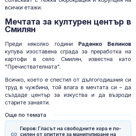
всички етажи.
Мечтата за културен център в
Смилян
Преди няколко години
Раденко Велинов
купува изоставена сграда за преработка на
картофи в село Смилян, известна като
"Пречиствателната".
Всичко, което е спестил от дългогодишния си
труд в чужбина, той влага в мечтата си – да
създаде център за изкуства и да възроди
старите занаяти.
Още по темата
Гюров: Гласът на свободните хора е по-
силен от опитите за манипулиране на