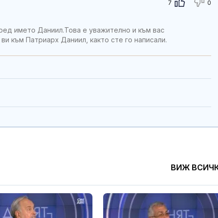
7
0
ред името Даниил.Това е уважително и към вас
ви към Патриарх Даниил, както сте го написали.
ВИЖ ВСИЧ