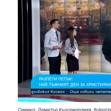
Loaded
:
Unmute
24.06%
Снимка: Димитър Кьосемарлиев, Bulgaria