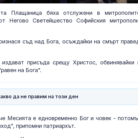
%
ата Плащаница бяха отслужени в митрополит
 от Негово Светейшество Софийския митропол
оизнася съд над Бога, осъждайки на смърт праве
 издават присъда срещу Христос, обвинявайки 
равен на Бога".
За наказание: Пратиха
Можем ли да
в “месомелачката”
до 146 години,
руски войник облечен
повече?
в рокля (ВИДЕО 16+)
какво да не правим на този ден
Китай тества Z-10 за
Как да избер
опасни мисии:
протеинов ше
 че Месията е едновременно Бог и човек - потомъ
щурмовите
какво трябва
зход", припомни патриархът.
хеликоптери тренират
внимаваме?
адара