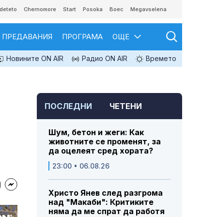
deteto
Chernomore
Start
Posoka
Boec
Megavselena
ПРЕДАВАНИЯ
ПРОГРАМА
ОЩЕ
Новините ON AIR
Радио ON AIR
Времето
ПОСЛЕДНИ
ЧЕТЕНИ
Шум, бетон и жеги: Как
животните се променят, за
да оцелеят сред хората?
23:00 • 06.08.26
Христо Янев след разгрома
над "Макаби": Критиките
няма да ме спрат да работя