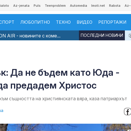
ialoto
Az-jenata
Puls
Teenproblem
Automedia
Imoti.net
Rabota
Az-
СПОРТ
ЛЮБОПИТНО
ТЕХНО
ВИДЕО
РЕПОРТАЖИ
N AIR - новините с коме...
ПОСЛЕДНИ НОВИНИ
к: Да не бъдем като Юда -
да предадем Христос
 към същността на християнската вяра, каза патриархът
ва