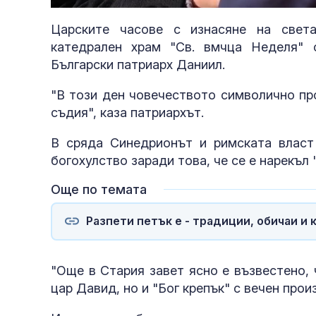
85.85
Царските часове с изнасяне на свет
катедрален храм "Св. вмчца Неделя"
Български патриарх Даниил.
"В този ден човечеството символично пр
съдия", каза патриархът.
В сряда Синедрионът и римската власт
богохулство заради това, че се е нарекъл "
Още по темата
Разпети петък e - традиции, обичаи и 
"Още в Стария завет ясно е възвестено,
цар Давид, но и "Бог крепък" с вечен прои
полети под р