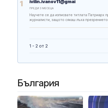
ivilin.ivanov11@gmai
1
ПРЕДИ 3 МЕСЕЦА
Научете се да изписвате титлата Патриарх п
журналисти, защото сякаш лъха презрението 
1 - 2 от 2
България