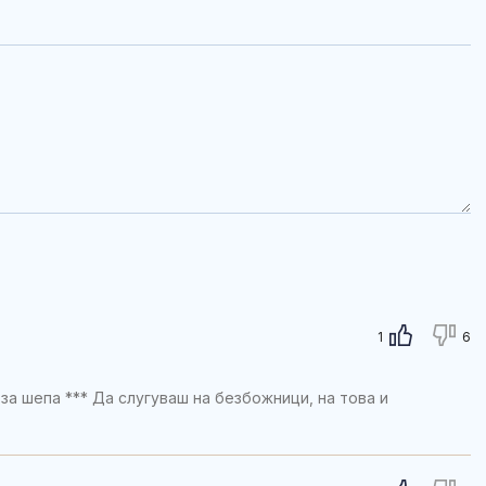
1
6
за шепа *** Да слугуваш на безбожници, на това и