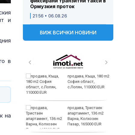
фиксирани транзитни такси в
Ормузкия проток
ския
21:56 • 06.08.26
ит и
ВИЖ ВСИЧКИ НОВИНИ
дния
го в
 живеем
продава, Къща, 180 m2
 а и
София област,
с.Лопян, 110000 EUR
ем
продава, Тристаен
йк и за
апартамент, 136 m2
к на
 да
Варна, Колхозен
Пазар, 165000 EUR