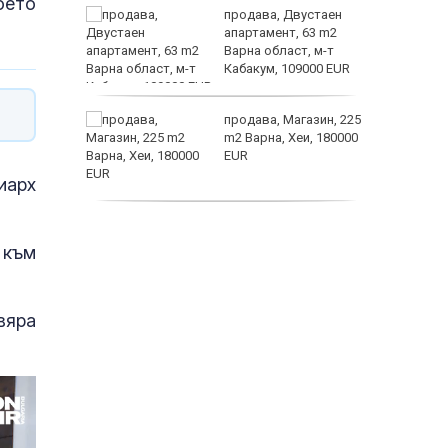
оето
а
продава, Двустаен
жимът и
апартамент, 63 m2
Варна област, м-т
т
Кабакум, 109000 EUR
заболяв
от
продава, Магазин, 225
султ се
m2 Варна, Хеи, 180000
EUR
иарх
пеперуд
продава, Офис, 141 m2
Варна, Бриз, 112000
 към
EUR
вяра