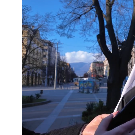
Loade
Unmute