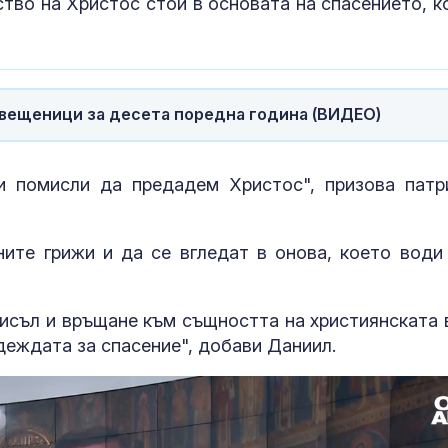
тво на Христос стои в основата на спасението, к
Как войните между
Психология з
Иран и Украйна се
родители: Ре
превърнаха в един
чувството за
енергиен шок
предвидимос
вещеници за десета поредна година (ВИДЕО)
Меган Маркъл по
Защо рискът 
бански в басейна за
исхемичен ин
ЧРД
повишава в
горещините?
 помисли да предадем Христос", призова патр
ите грижи и да се вгледат в онова, което води
мисъл и връщане към същността на християнската 
деждата за спасение", добави Даниил.