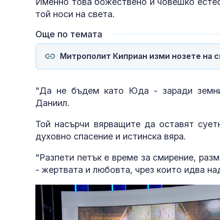
Именно това божествено и човешко естес
той носи на света.
Още по темата
Митрополит Киприан изми нозете на с
"Да не бъдем като Юда - заради земни
Даниил.
Той насърчи вярващите да оставят суетн
духовно спасение и истинска вяра.
"Разпети петък е време за смирение, раз
- жертвата и любовта, чрез които идва на