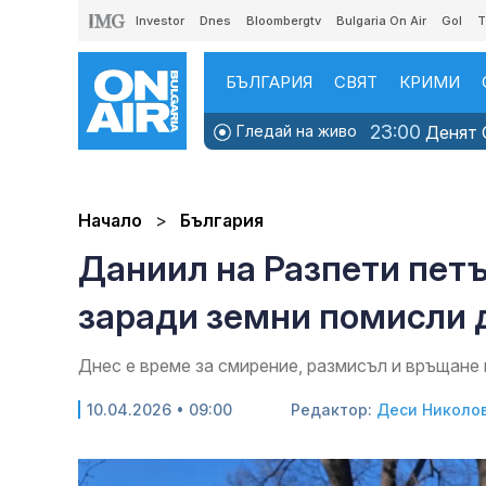
Investor
Dnes
Bloombergtv
Bulgaria On Air
Gol
T
БЪЛГАРИЯ
СВЯТ
КРИМИ
23:00
Гледай на живо
Денят O
Начало
България
Даниил на Разпети петъ
заради земни помисли 
Днес е време за смирение, размисъл и връщане
10.04.2026 • 09:00
Редактор:
Деси Николо