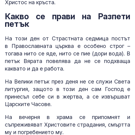
Христос на кръста.
Какво се прави на Разпети
петък
На този ден от Страстната седмица постът
в Православната църква е особено строг –
тогава нито се яде, нито се пие (дори вода). В
петък Вярата повелява да не се подхваща
каквато и да е работа.
На Велики петък през деня не се служи Света
литургия, защото в този ден сам Господ е
принесъл себе си в жертва, а се извършват
Царските Часове.
На вечерня в храма се припомнят и
съпреживяват Христовите страдания, смъртта
му и погребението му.