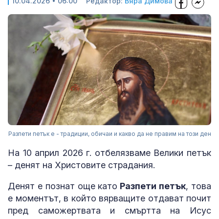
10.04.2026 • 06:00
Редактор:
Вяра Димова
Разпети петък e - традиции, обичаи и какво да не правим на този ден
На 10 април 2026 г. отбелязваме Велики петък
– денят на Христовите страдания.
Денят е познат още като
Разпети петък
, това
е моментът, в който вярващите отдават почит
пред саможертвата и смъртта на Исус