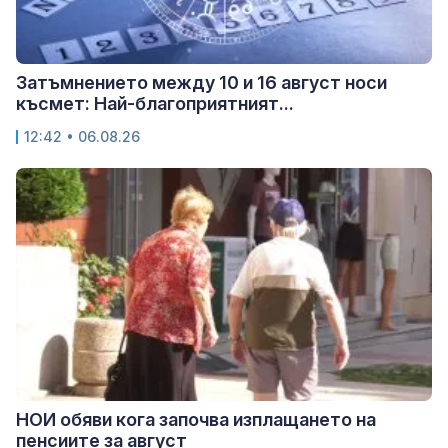
Затъмнението между 10 и 16 август носи
късмет: Най-благоприятният...
12:42 • 06.08.26
НОИ обяви кога започва изплащането на
пенсиите за август