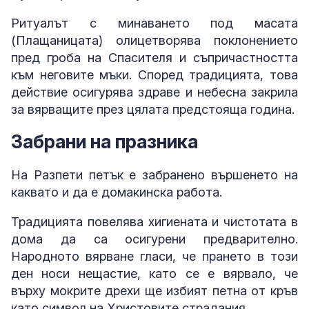
Ритуалът с минаването под масата
(Плащаницата) олицетворява поклонението
пред гроба на Спасителя и съпричастността
към неговите мъки. Според традицията, това
действие осигурява здраве и небесна закрила
за вярващите през цялата предстояща година.
Забрани на празника
На Разпети петък е забранено вършенето на
каквато и да е домакинска работа.
Традицията повелява хигиената и чистотата в
дома да са осигурени предварително.
Народното вярване гласи, че прането в този
ден носи нещастие, като се е вярвало, че
върху мокрите дрехи ще избият петна от кръв
като символ на Христовите страдания.