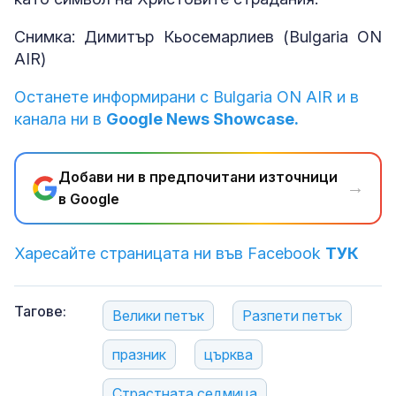
Снимка: Димитър Кьосемарлиев (Bulgaria ON
AIR)
Останете информирани с Bulgaria ON AIR и в
канала ни в
Google News Showcase.
Добави ни в предпочитани източници
→
в Google
Харесайте страницата ни във Facebook
ТУК
Тагове:
Велики петък
Разпети петък
празник
църква
Страстната седмица