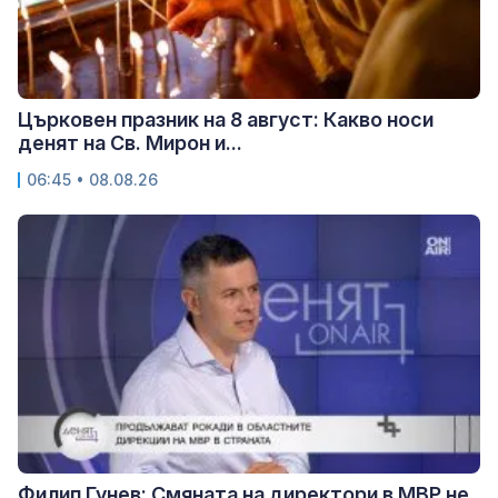
Църковен празник на 8 август: Какво носи
денят на Св. Мирон и...
06:45 • 08.08.26
Филип Гунев: Смяната на директори в МВР не