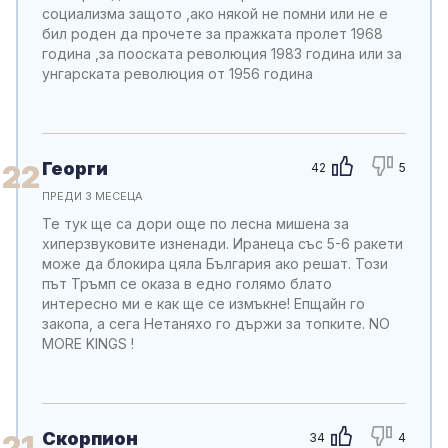
социализма защото ,ако някой не помни или не е
бил роден да прочете за пражката пролет 1968
година ,за пооската революция 1983 година или за
унгарската революция от 1956 година
Георги
22
42
5
ПРЕДИ 3 МЕСЕЦА
Те тук ще са дори още по лесна мишена за
хиперзвуковите изненади. Иранеца със 5-6 ракети
може да блокира цяла България ако решат. Този
път Тръмп се оказа в едно голямо блато
интересно ми е как ще се измъкне! Епщайн го
закопа, а сега Нетаняхо го държи за топките. NO
MORE KINGS !
Скорпион
21
34
4