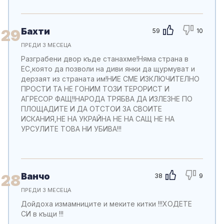
Бахти
29
59
10
ПРЕДИ 3 МЕСЕЦА
Разграбени двор къде станахме!Няма страна в
ЕС,която да позволи на диви янки да щурмуват и
дерзаят из страната им!НИЕ СМЕ ИЗКЛЮЧИТЕЛНО
ПРОСТИ ТА НЕ ГОНИМ ТОЗИ ТЕРОРИСТ И
АГРЕСОР ФАЩ!!НАРОДА ТРЯБВА ДА ИЗЛЕЗНЕ ПО
ПЛОЩАДИТЕ И ДА ОТСТОИ ЗА СВОИТЕ
ИСКАНИЯ,НЕ НА УКРАЙНА НЕ НА САЩ НЕ НА
УРСУЛИТЕ ТОВА НИ УБИВА!!!
Ванчо
28
38
9
ПРЕДИ 3 МЕСЕЦА
Дойдоха измамниците и меките китки !!!ХОДЕТЕ
СИ в къщи !!!