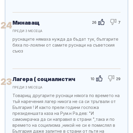
Минаващ
24
26
7
ПРЕДИ 3 МЕСЕЦА
руснаците нямаха нужда да бъдат тук, българите
бяха по-лоялни от самите руснаци на съветския
съюз
Лагера ( социалистич
23
10
29
ПРЕДИ 3 МЕСЕЦА
Товарищ другарите руснаци някога по времето на
тъй наречения лагер никога не са си тръгвали от
България ! И както прели години госпожа
президеншата каза на Рум.н Ра.дев: "И
самоикрачка да си направил в страни ",така и по
времето на социлизма ,никой не си е помислял в
България даже залитне в страни от пьтя на