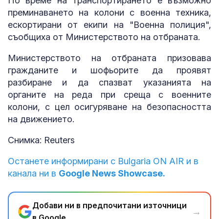
По време на транспортирането е възможно
преминаването на колони с военна техника,
ескортирани от екипи на "Военна полиция",
съобщиха от Министерството на отбраната.
Министерството на отбраната призовава
гражданите и шофьорите да проявят
разбиране и да спазват указанията на
органите на реда при среща с военните
колони, с цел осигуряване на безопасността
на движението.
Снимка: Reuters
Останете информирани с Bulgaria ON AIR и в
канала ни в
Google News Showcase.
Добави ни в предпочитани източници
→
в Google