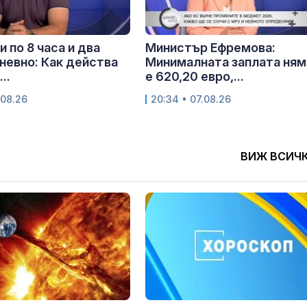
и по 8 часа и два
Министър Ефремова:
невно: Как действа
Минималната заплата ням
..
е 620,20 евро,...
.08.26
20:34 • 07.08.26
ВИЖ ВСИЧ