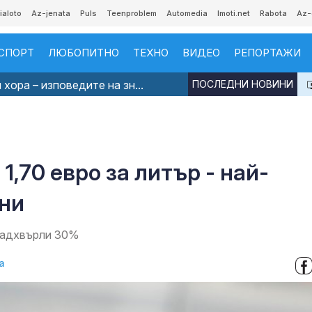
ialoto
Az-jenata
Puls
Teenproblem
Automedia
Imoti.net
Rabota
Az-
СПОРТ
ЛЮБОПИТНО
ТЕХНО
ВИДЕО
РЕПОРТАЖИ
хора – изповедите на зн...
ПОСЛЕДНИ НОВИНИ
1,70 евро за литър - най-
ини
 надхвърли 30%
а