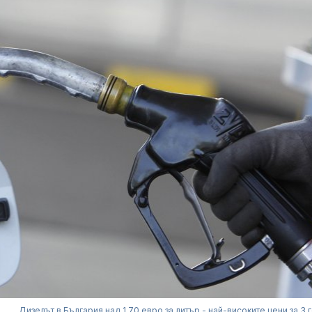
Дизелът в България над 1,70 евро за литър - най-високите цени за 3 