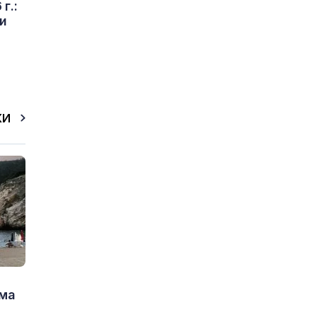
г.:
и
КИ
има