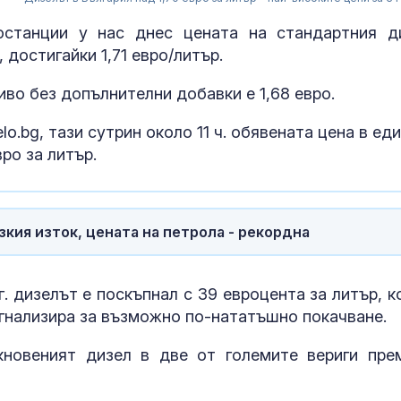
останции у нас днес цената на стандартния д
 достигайки 1,71 евро/литър.
во без допълнителни добавки е 1,68 евро.
o.bg, тази сутрин около 11 ч. обявената цена в еди
ро за литър.
Страната ни с
позиционира 
изкия изток, цената на петрола - рекордна
дестинация з
космически у
г. дизелът е поскъпнал с 39 евроцента за литър, к
Една от 36: На
гнализира за възможно по-нататъшно покачване.
Острова се п
Lada Niva уник
хил. паунда
кновеният дизел в две от големите вериги пре
Венера във Ве