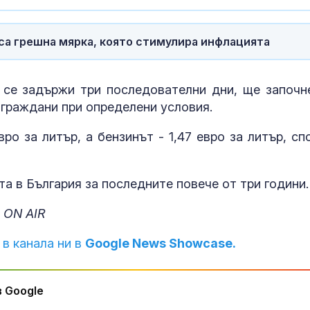
какво предст
зодиите?
 са грешна мярка, която стимулира инфлацията
Левски побед
Локомотив П
 се задържи три последователни дни, ще започн
2:0
граждани при определени условия.
ро за литър, а бензинът - 1,47 евро за литър, сп
та в България за последните повече от три години.
 ON AIR
 в канала ни в
Google News Showcase.
 Google