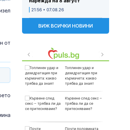
нарежда на 8 август
21:56 • 07.08.26
изел
ВИЖ ВСИЧКИ НОВИНИ
н от
е
Топлинен удар и
като
дехидратация при
а
кърмачета: какво
слуги
трябва да знаят
родителите
оето
Кървене след секс –
родава
трябва ли да се
ат за 22
притесняваме?
мина
зни -
Почти половината