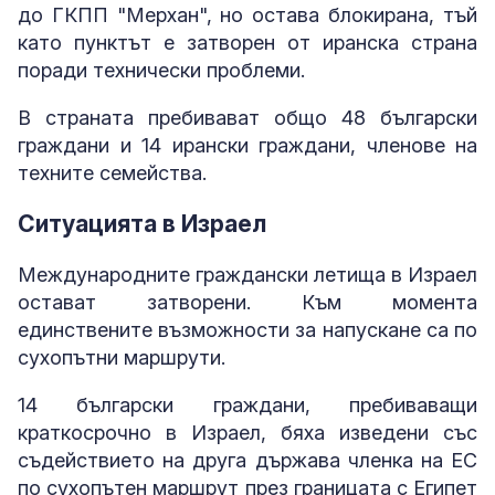
до ГКПП "Мерхан", но остава блокирана, тъй
като пунктът е затворен от иранска страна
поради технически проблеми.
В страната пребивават общо 48 български
граждани и 14 ирански граждани, членове на
техните семейства.
Ситуацията в Израел
Международните граждански летища в Израел
остават затворени. Към момента
единствените възможности за напускане са по
сухопътни маршрути.
14 български граждани, пребиваващи
краткосрочно в Израел, бяха изведени със
съдействието на друга държава членка на ЕС
по сухопътен маршрут през границата с Египет