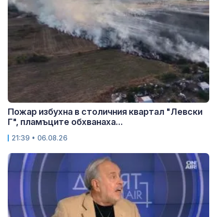
Пожар избухна в столичния квартал "Левски
Г", пламъците обхванаха...
21:39 • 06.08.26