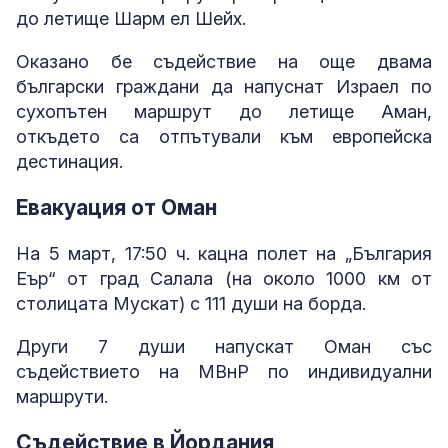
до летище Шарм ел Шейх.
Оказано бе съдействие на още двама
български граждани да напуснат Израел по
сухопътен маршрут до летище Аман,
откъдето са отпътували към европейска
дестинация.
Евакуация от Оман
На 5 март, 17:50 ч. кацна полет на „България
Еър“ от град Салала (на около 1000 км от
столицата Мускат) с 111 души на борда.
Други 7 души напускат Оман със
съдействието на МВнР по индивидуални
маршрути.
Съдействие в Йордания