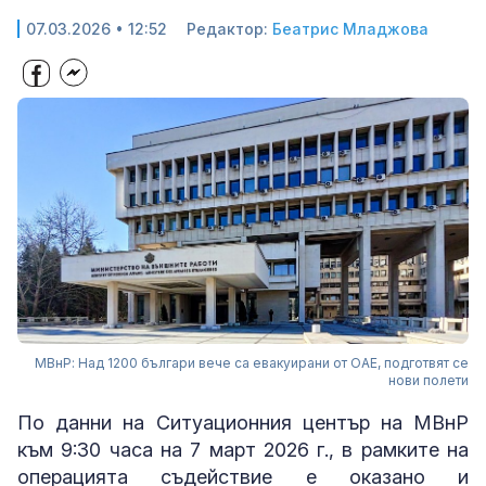
07.03.2026 • 12:52
Редактор:
Беатрис Младжова
МВнР: Над 1200 българи вече са евакуирани от ОАЕ, подготвят се
нови полети
По данни на Ситуационния център на МВнР
към 9:30 часа на 7 март 2026 г., в рамките на
операцията съдействие е оказано и