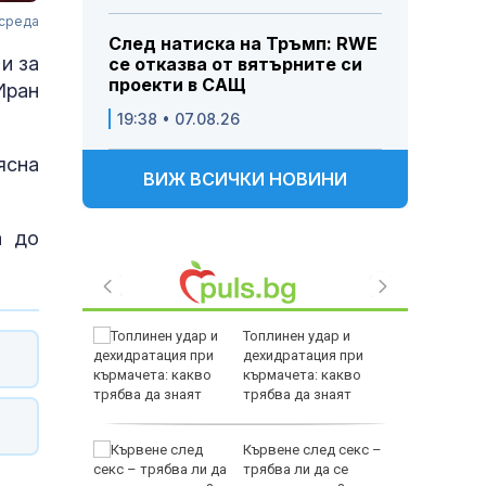
 среда
След натиска на Тръмп: RWE
 и за
се отказва от вятърните си
проекти в САЩ
Иран
19:38 • 07.08.26
ясна
ВИЖ ВСИЧКИ НОВИНИ
а до
ята на
Топлинен удар и
рети
дехидратация при
ти за
кърмачета: какво
трябва да знаят
родителите
ерас:
Кървене след секс –
най-
трябва ли да се