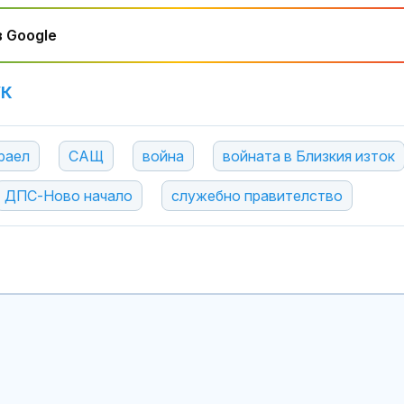
 Google
УК
раел
САЩ
война
войната в Близкия изток
ДПС-Ново начало
служебно правителство