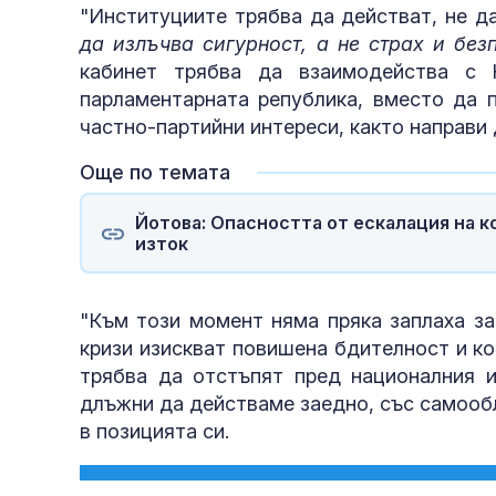
"Институциите трябва да действат, не д
да излъчва сигурност, а не страх и бе
кабинет трябва да взаимодейства с 
парламентарната република, вместо да 
частно-партийни интереси, както направи 
Още по темата
Йотова: Опасността от ескалация на к
изток
"Към този момент няма пряка заплаха за
кризи изискват повишена бдителност и к
трябва да отстъпят пред националния и
длъжни да действаме заедно, със самооб
в позицията си.