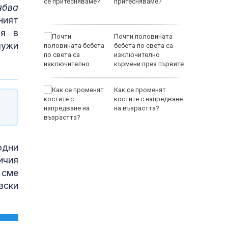
, което
притесняваме?
ябва
ният
ия в
 бойци
Почти половината
лужи
и
бебета по света са
райна да
изключително
ците си
кърмени през първите
шест месеца
змериха
Как се променят
 кръг
костите с напредване
на възрастта?
одни
ичия
 сме
вски