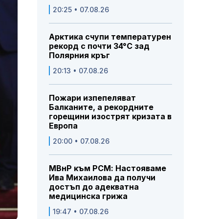
20:25 • 07.08.26
Арктика счупи температурен
рекорд с почти 34°C зад
Полярния кръг
20:13 • 07.08.26
Пожари изпепеляват
Балканите, а рекордните
горещини изострят кризата в
Европа
20:00 • 07.08.26
МВнР към РСМ: Настояваме
Ива Михаилова да получи
достъп до адекватна
медицинска грижа
19:47 • 07.08.26