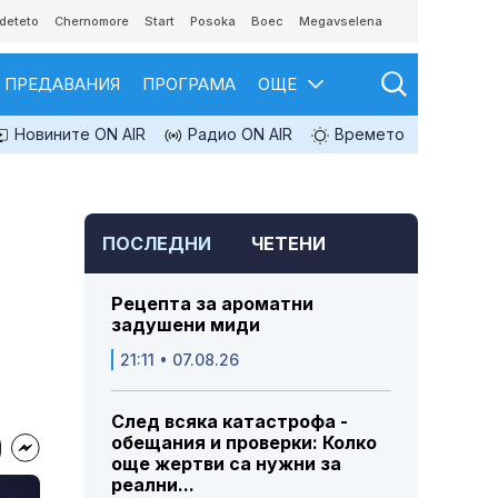
deteto
Chernomore
Start
Posoka
Boec
Megavselena
ПРЕДАВАНИЯ
ПРОГРАМА
ОЩЕ
Новините ON AIR
Радио ON AIR
Времето
ПОСЛЕДНИ
ЧЕТЕНИ
Рецепта за ароматни
задушени миди
21:11 • 07.08.26
След всяка катастрофа -
обещания и проверки: Колко
още жертви са нужни за
реални...