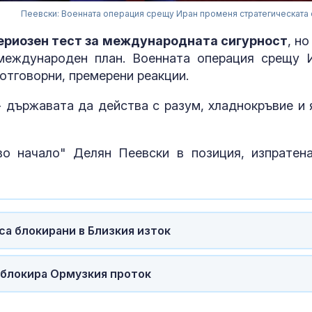
Пеевски: Военната операция срещу Иран променя стратегическата
ериозен тест за международната сигурност
, но
 международен план. Военната операция срещу 
отговорни, премерени реакции.
 държавата да действа с разум, хладнокръвие и 
о начало" Делян Пеевски в позиция, изпратен
Администраци
Тръмп разсек
са блокирани в Близкия изток
нови докумен
НЛО
 блокира Ормузкия проток
Антонио Банд
Инфарктът е 