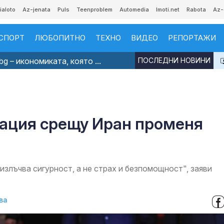
ialoto
Az-jenata
Puls
Teenproblem
Automedia
Imoti.net
Rabota
Az-
СПОРТ
ЛЮБОПИТНО
ТЕХНО
ВИДЕО
РЕПОРТАЖИ
g – икономиката, която ...
ПОСЛЕДНИ НОВИНИ
рация срещу Иран променя
излъчва сигурност, а не страх и безпомощност", заяви
ва