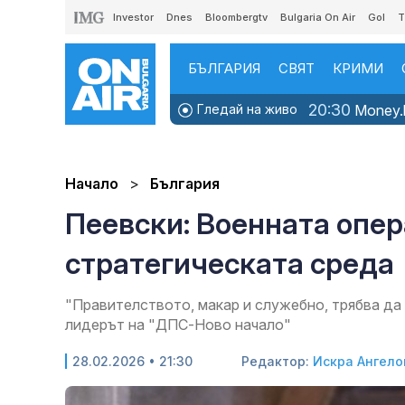
Investor
Dnes
Bloombergtv
Bulgaria On Air
Gol
T
БЪЛГАРИЯ
СВЯТ
КРИМИ
20:30
Гледай на живо
Money.b
Начало
България
Пеевски: Военната опе
стратегическата среда
"Правителството, макар и служебно, трябва да 
лидерът на "ДПС-Ново начало"
28.02.2026 • 21:30
Редактор:
Искра Ангело