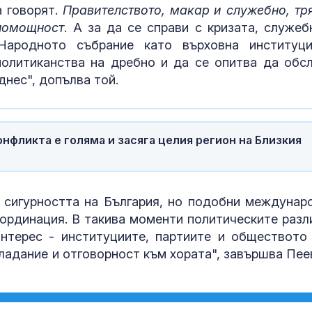
доброто нещо
а говорят.
Правителството, макар и служебно, тр
ми се случи
зпомощност
. А за да се справи с кризата, служеб
Народното събрание като върховна институц
Чуждестранни
политиканства на дребно и да се опитва да обс
от 72 държав
помагат на Ук
днес", допълва той.
попълва реди
Близо 34°C и
зад Полярния
онфликта е голяма и засяга целия регион на Близкия
 сигурността на България, но подобни междунар
оординация. В такива моменти политическите разл
нтерес - институциите, партиите и обществото
ладание и отговорност към хората", завършва Пее