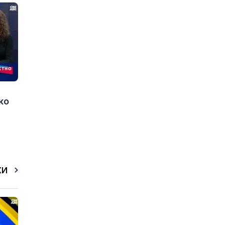
ко
КИ