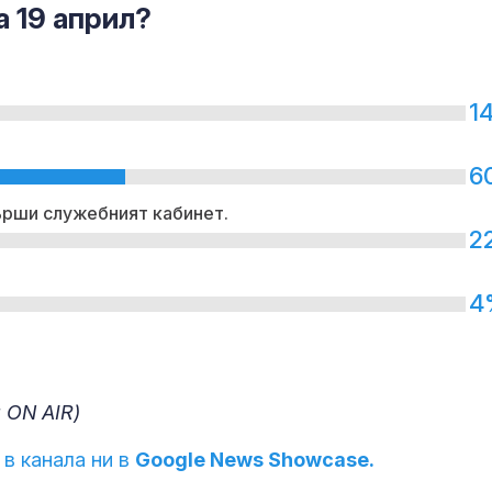
а 19 април?
1
6
върши служебният кабинет.
2
4
 ON AIR)
 в канала ни в
Google News Showcase.