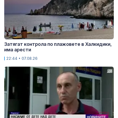
Затягат контрола по плажовете в Халкидики,
има арести
22:44 • 07.08.26