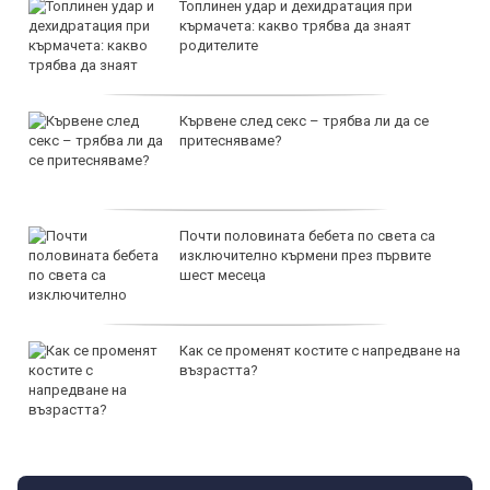
Топлинен удар и дехидратация при
кърмачета: какво трябва да знаят
родителите
Кървене след секс – трябва ли да се
притесняваме?
Почти половината бебета по света са
изключително кърмени през първите
шест месеца
Как се променят костите с напредване на
възрастта?