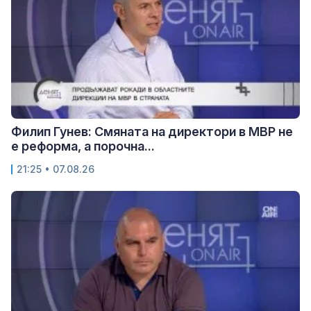
Филип Гунев: Смяната на директори в МВР не
е реформа, а порочна...
21:25 • 07.08.26