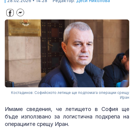
28.02.2026 • 14:28
Редактор:
Деси Николова
Костадинов: Софийското летище ще подпомага операции срещу
Иран
Имаме сведения, че летището в София ще
бъде използвано за логистична подкрепа на
операциите срещу Иран.