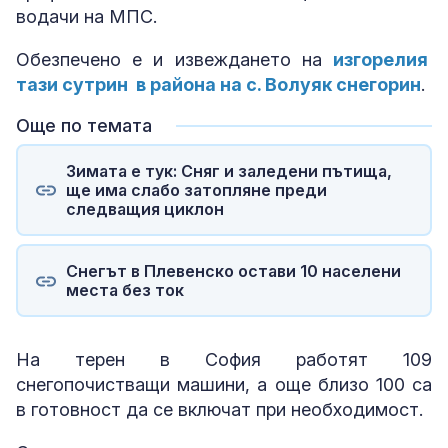
водачи на МПС.
Обезпечено е и извеждането на
изгорелия
тази сутрин в района на с. Волуяк снегорин
.
Още по темата
Зимата е тук: Сняг и заледени пътища,
ще има слабо затопляне преди
следващия циклон
Снегът в Плевенско остави 10 населени
места без ток
На терен в София работят 109
снегопочистващи машини, а още близо 100 са
в готовност да се включат при необходимост.