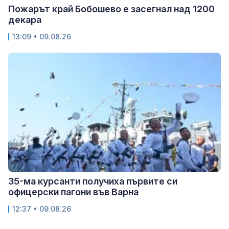
Пожарът край Бобошево е засегнал над 1200
декара
13:09 • 09.08.26
35-ма курсанти получиха първите си
офицерски пагони във Варна
12:37 • 09.08.26