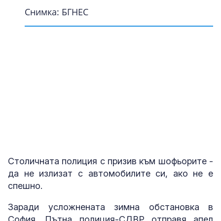
Снимка: БГНЕС
Снимка: БГНЕС
Снимка: Facebook
Снимка: БГНЕС
1
1
1
1
от
от
от
от
13
13
13
13
Сняг в столицата
Сняг в столицата
Сняг в столицата
Сняг в столицата
Снимка: Facebook
Снимка: Facebook
Снимка: Facebook
Снимка: Facebook
Столичната полиция с призив към шофьорите -
да не излизат с автомобилите си, ако не е
спешно.
Заради усложнената зимна обстановка в
София, Пътна полиция-СДВР отправя апел