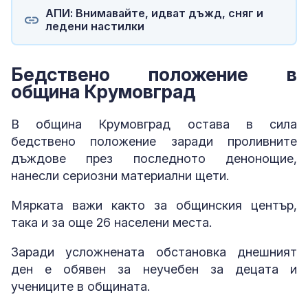
АПИ: Внимавайте, идват дъжд, сняг и
ледени настилки
Бедствено положение в
община Крумовград
В община Крумовград остава в сила
бедствено положение заради проливните
дъждове през последното денонощие,
нанесли сериозни материални щети.
Мярката важи както за общинския център,
така и за още 26 населени места.
Заради усложнената обстановка днешният
ден е обявен за неучебен за децата и
учениците в общината.