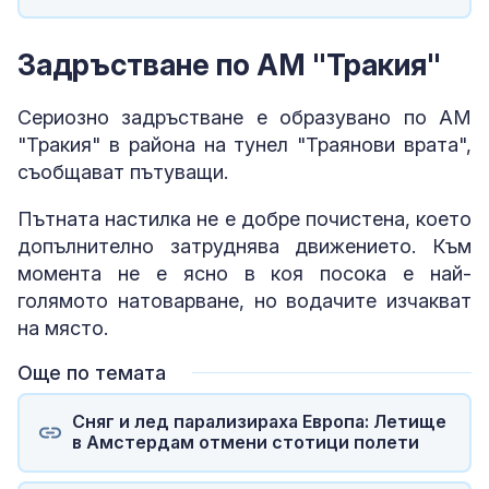
Задръстване по АМ "Тракия"
Сериозно задръстване е образувано по АМ
"Тракия" в района на тунел "Траянови врата",
съобщават пътуващи.
Пътната настилка не е добре почистена, което
допълнително затруднява движението. Към
момента не е ясно в коя посока е най-
голямото натоварване, но водачите изчакват
на място.
Още по темата
Сняг и лед парализираха Европа: Летище
в Амстердам отмени стотици полети