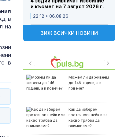
4 зодии привличат изобилие
и късмет на 7 август 2026 г.
ения
22:12 • 06.08.26
жд в
л на
ВИЖ ВСИЧКИ НОВИНИ
озни
нени
то в
 Пратиха
Можем ли да живеем
ката”
до 146 години, а и
 облечен
повече?
ЕО 16+)
)
Z-10 за
Как да изберем
протеинов шейк и за
какво трябва да
тренират
внимаваме?
път,