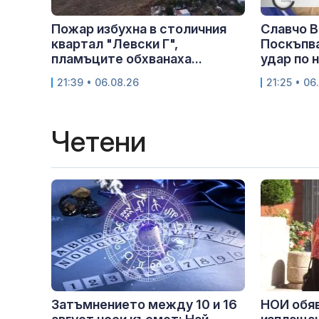
Пожар избухна в столичния
Славчо В
квартал "Левски Г",
Поскъпва
пламъците обхванаха...
удар по 
21:39 • 06.08.26
21:25 • 06
Четени
Затъмнението между 10 и 16
НОИ обяв