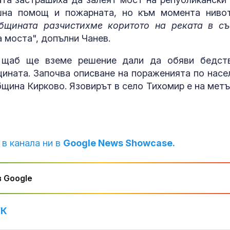
Как войните 
ешна помощ и пожарната, но към момента ниво
Иран и Украйн
бщината разчистихме коритото на реката в с
превърнаха в
енергиен шок
а моста", допълни Чанев.
т щаб ще вземе решение дали да обяви бедст
Меган Маркъл
бански в басе
щината. Започва описване на пораженията по насе
ЧРД
община Кирково. Язовирът в село Тихомир е на метъ
 в канала ни в
Google News Showcase.
 Google
УК