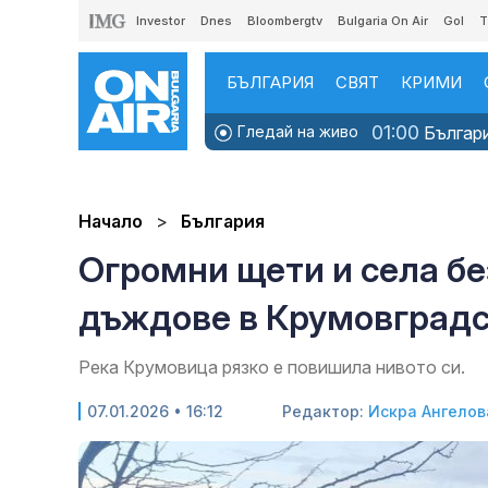
Investor
Dnes
Bloombergtv
Bulgaria On Air
Gol
T
БЪЛГАРИЯ
СВЯТ
КРИМИ
01:00
Гледай на живо
Българи
Начало
България
Огромни щети и села бе
дъждове в Крумовград
Река Крумовица рязко е повишила нивото си.
07.01.2026 • 16:12
Редактор:
Искра Ангелов