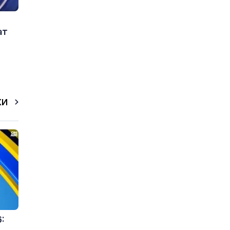
ат
КИ
: