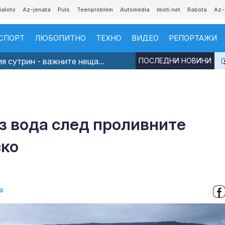
ialoto
Az-jenata
Puls
Teenproblem
Automedia
Imoti.net
Rabota
Az-
СПОРТ
ЛЮБОПИТНО
ТЕХНО
ВИДЕО
РЕПОРТАЖИ
я сутрин - важните неща...
ПОСЛЕДНИ НОВИНИ
з вода след проливните
ско
а