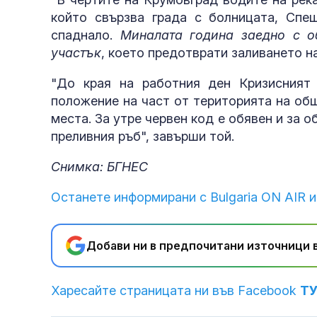
който свързва града с болницата, Сп
спаднало.
Миналата година заедно с о
участък
, което предотврати заливането н
"До края на работния ден Кризисния
положение на част от територията на об
места. За утре червен код е обявен и за 
преливния ръб", завърши той.
Снимка: БГНЕС
Останете информирани с Bulgaria ON AIR и
Добави ни в предпочитани източници в
Харесайте страницата ни във Facebook
Т