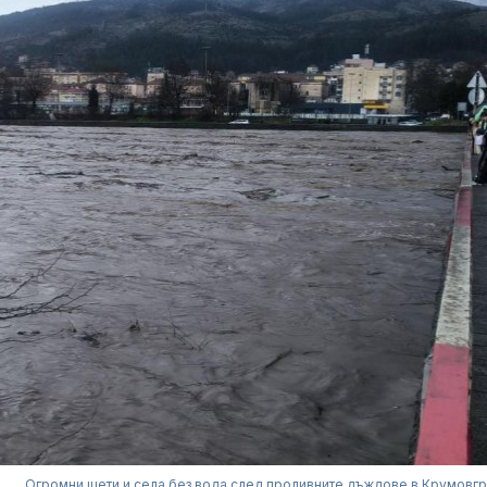
Огромни щети и села без вода след проливните дъждове в Крумовг