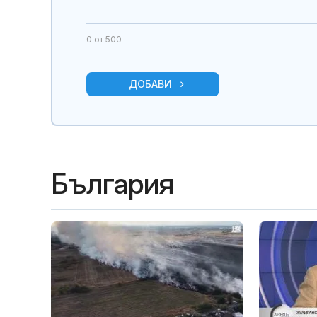
0
от 500
ДОБАВИ
България