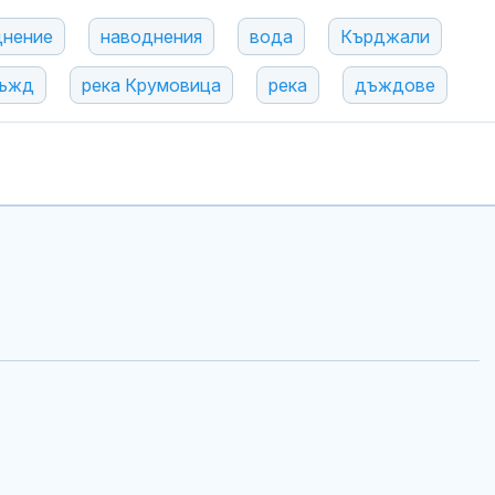
днение
наводнения
вода
Кърджали
ъжд
река Крумовица
река
дъждове