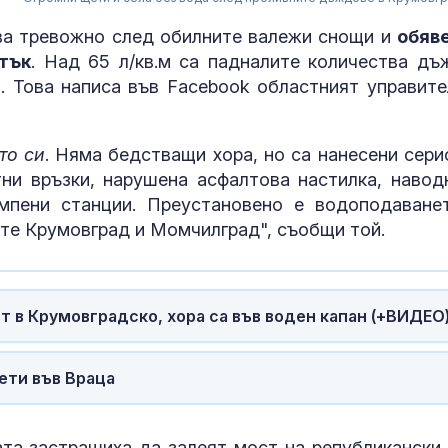
ва тревожно след обилните валежи снощи и
обяв
тък
. Над 65 л/кв.м са падналите количества дъ
. Това написа във Facebook областният управите
то си
. Няма бедстващи хора, но са нанесени сери
ни връзки, нарушена асфалтова настилка, навод
мпени станции. Преустановено е водоподаване
те Крумовград и Момчилград", съобщи той.
За наказание:
в “месомелач
руски войник
в рокля (ВИД
т в Крумовградско, хора са във воден капан (+ВИДЕО
Китай тества 
ети във Враца
опасни мисии:
щурмовите
хеликоптери 
полети под радара
ата застрашиха да залеят мост на републикански 