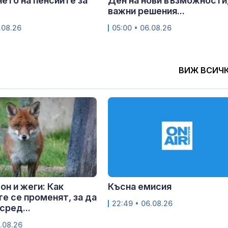
ето на пенсиите за
Ден на нови възможности
важни решения...
.08.26
05:00 • 06.08.26
ВИЖ ВСИЧ
он и жеги: Как
Късна емисия
е се променят, за да
22:49 • 06.08.26
сред...
.08.26