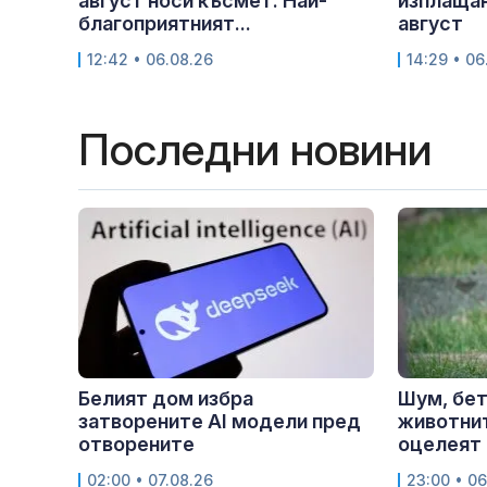
август носи късмет: Най-
изплащан
благоприятният...
август
12:42 • 06.08.26
14:29 • 06
Последни новини
Белият дом избра
Шум, бет
затворените AI модели пред
животнит
отворените
оцелеят 
02:00 • 07.08.26
23:00 • 06