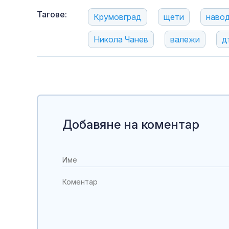
Тагове:
Крумовград
щети
наво
Никола Чанев
валежи
д
Добавяне на коментар