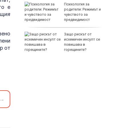
между
Психология за
то е
а се
родители: Режимът и
ъщия
 един
чувството за
предвидимост
EUR
вено
 по
Защо рискът от
йна за
исхемичен инсулт се
лени
повишава в
р от
горещините?
800 EUR
→