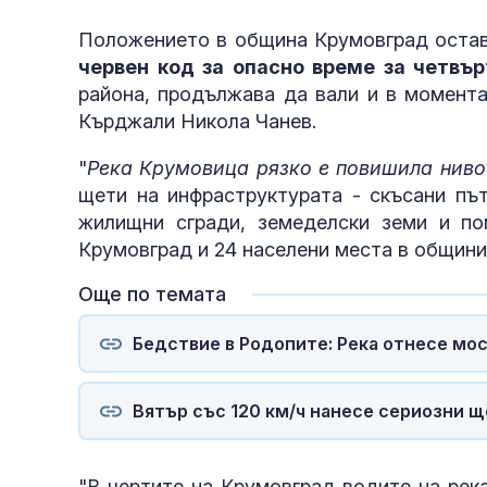
Положението в община Крумовград оста
червен код за опасно време за четвър
района, продължава да вали и в момента
Кърджали Никола Чанев.
"
Река Крумовица рязко е повишила ниво
щети на инфраструктурата - скъсани път
жилищни сгради, земеделски земи и по
Крумовград и 24 населени места в общини
Още по темата
Бедствие в Родопите: Река отнесе мос
Вятър със 120 км/ч нанесе сериозни щ
"В чертите на Крумовград водите на рек