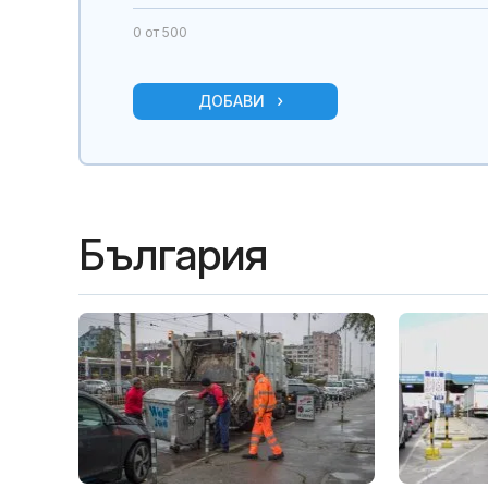
0
от 500
ДОБАВИ
България