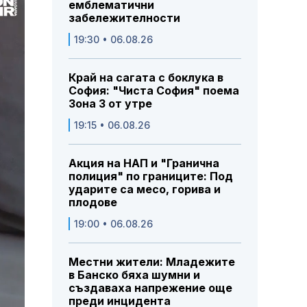
емблематични
забележителности
19:30 • 06.08.26
Край на сагата с боклука в
София: "Чиста София" поема
Зона 3 от утре
19:15 • 06.08.26
Акция на НАП и "Гранична
полиция" по границите: Под
ударите са месо, горива и
плодове
19:00 • 06.08.26
Местни жители: Младежите
в Банско бяха шумни и
създаваха напрежение още
преди инцидента