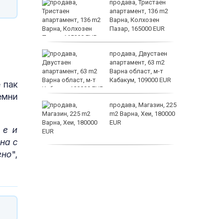
а
продава, Тристаен
жимът и
апартамент, 136 m2
Варна, Колхозен
т
Пазар, 165000 EUR
пеперуд
от
продава, Двустаен
султ се
апартамент, 63 m2
Варна област, м-т
Кабакум, 109000 EUR
 пак
емни
icitide
продава, Магазин, 225
m2 Варна, Хеи, 180000
а
EUR
 е и
рапия за
на с
ено
",
продава, Офис, 141 m2
Варна, Бриз, 112000
EUR