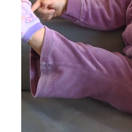
Loaded
:
Unmute