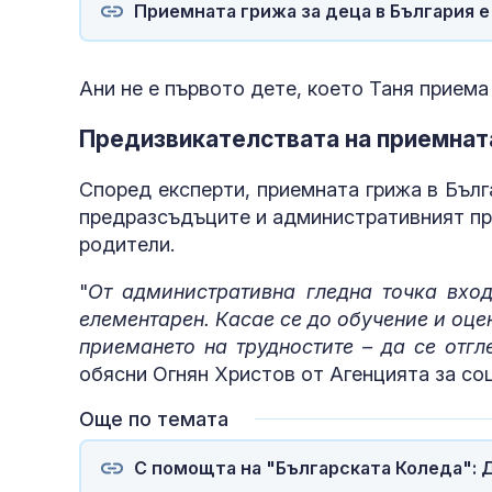
Приемната грижа за деца в България е
Ани не е първото дете, което Таня приема 
Предизвикателствата на приемнат
Според експерти, приемната грижа в Бълг
"Пирогов"
предразсъдъците и административният пр
родители.
"
От административна гледна точка вхо
елементарен. Касае се до обучение и оце
приемането на трудностите – да се отгл
обясни Огнян Христов от Агенцията за со
Още по темата
С помощта на "Българската Коледа": 