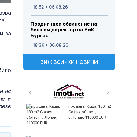
18:52 • 06.08.26
азва
та.
Повдигнаха обвинение на
бившия директор на ВиК-
и за
Бургас
18:39 • 06.08.26
ВИЖ ВСИЧКИ НОВИНИ
било
и не
не и
лезе
ем
продава, Къща, 180 m2
йк и за
София област,
 да
с.Лопян, 110000 EUR
заболяв