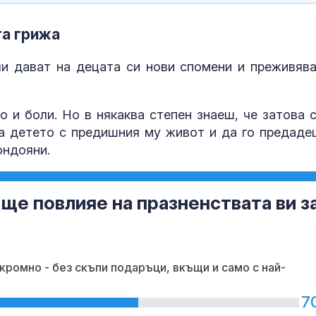
та грижа
и дават на децата си нови спомени и преживява
.
о и боли. Но в някаква степен знаеш, че затова с
а детето с предишния му живот и да го предаде
ондояни.
ще повлияе на празненствата ви з
кромно - без скъпи подаръци, вкъщи и само с най-
7