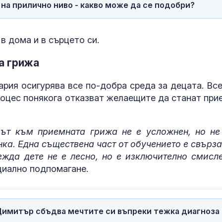
Парадоксът на
Психология з
 на прилично ниво - какво може да се подобри?
войната: Защо руската
родители: Ре
оръжейна индустрия
чувството за
изпитва затруднения
предвидимос
в дома и в сърцето си.
Почина д-р Георги
Защо рискът 
а грижа
Поптодоров,
исхемичен ин
дългогодишен
повишава в
неврохирург в
горещините?
ария осигурява все по-добра среда за децата. Все
оцес понякога отказват желаещите да станат при
Украйна разцепва
FDA одобри Еnl
италианската
decanoate:
политика преди
Революционн
дът към приемната грижа не е усложнен, но не
изборите
перорална те
висок холестерол
нка. Една съществена част от обучението е свърза
ежда дете не е лесно, но е изключително смисл
циално подпомагане.
Димитър сбъдва мечтите си въпреки тежка диагноза