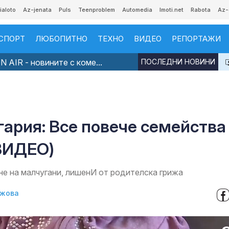
ialoto
Az-jenata
Puls
Teenproblem
Automedia
Imoti.net
Rabota
Az-
СПОРТ
ЛЮБОПИТНО
ТЕХНО
ВИДЕО
РЕПОРТАЖИ
 AIR - новините с коме...
ПОСЛЕДНИ НОВИНИ
ария: Все повече семейства
(ВИДЕО)
е на малчугани, лишенИ от родителска грижа
джова