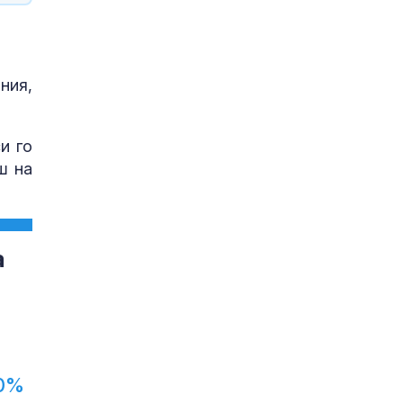
ния,
и го
ш на
а
0%