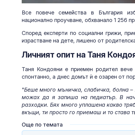
38.41%
Все повече семейства в България из
национално проучване, обхванало 1 256 пр
Според експерти по социални грижи, при
израстване на дете, лишено от родителска
Личният опит на Таня Кондо
Таня Кондояни е приемен родител вече 
спонтанно, а днес домът ѝ е озарен от по
"
Беше много мъничка, слабичка, болна –
можах да я запиша на педиатър. В на
разходки. Бях много уплашена какво трябв
вкъщи, ти просто го приемаш и то става 
Още по темата
при смърт