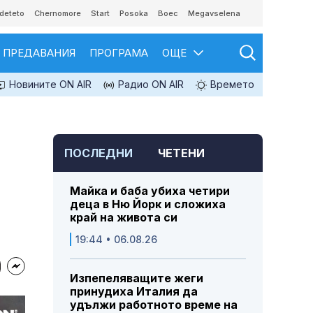
deteto
Chernomore
Start
Posoka
Boec
Megavselena
ПРЕДАВАНИЯ
ПРОГРАМА
ОЩЕ
Новините ON AIR
Радио ON AIR
Времето
ПОСЛЕДНИ
ЧЕТЕНИ
Майка и баба убиха четири
деца в Ню Йорк и сложиха
край на живота си
19:44 • 06.08.26
Изпепеляващите жеги
принудиха Италия да
удължи работното време на