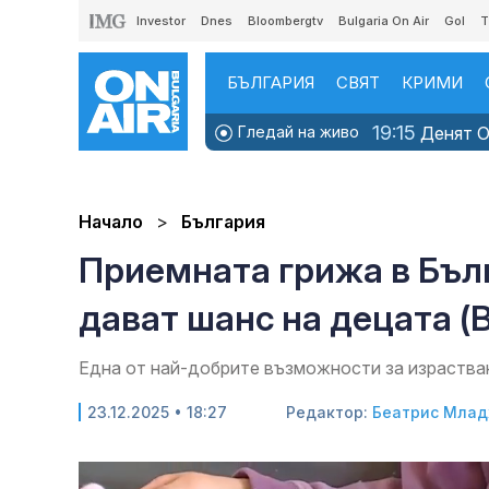
Investor
Dnes
Bloombergtv
Bulgaria On Air
Gol
T
БЪЛГАРИЯ
СВЯТ
КРИМИ
19:15
Гледай на живо
Денят ON
Начало
България
Приемната грижа в Бълг
дават шанс на децата 
Една от най-добрите възможности за израстван
23.12.2025 • 18:27
Редактор:
Беатрис Мла