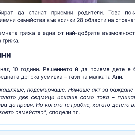
бират да станат приемни родители. Това пок
иемни семейства във всички 28 области на страна
емната грижа е една от най-добрите възможност
 грижа.
яни
над 10 години. Решението ѝ да приеме дете е 
редната детска усмивка – тази на малката Ани.
 кашляше, подсмърчаше. Нямаше акт за раждане 
чалото две седмици искаше само това – гушка
а да правя. Но когато те грабне, когато детето в
"Черните вдовици" в
Как да избер
Русия: Фиктивни
протеинов ше
твоето семейство"
, сподели тя.
бракове с войници
какво трябва
заради обезщетението
внимаваме?