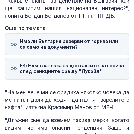
"Какъв е планът за действие на България, как
ще защитим нашия национален интерес?",
попита Богдан Богданов от ПГ на ПП-ДБ.
Още по темата
Има ли България резерви от горива или
са само на документи?
ЕК: Няма заплаха за доставките на горива
след санкциите срещу "Лукойл"
"На мен вече ми се обадиха няколко човека да
ме питат дали да ходят да пълнят варелите с
нафта", изтъкна Красимир Манов от МЕЧ.
"Длъжни сме да вземем такива мерки, когато
видим, че има опасни тенденции. Защо я