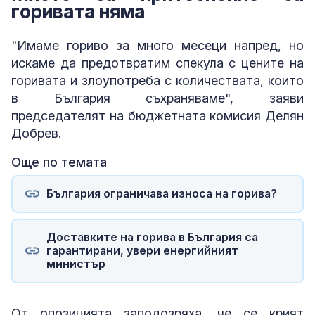
горивата няма
"Имаме гориво за много месеци напред, но
искаме да предотвратим спекула с цените на
горивата и злоупотреба с количествата, които
в България съхраняваме", заяви
председателят на бюджетната комисия Делян
Добрев.
Още по темата
България ограничава износа на горива?
Доставките на горива в България са
гарантирани, увери енергийният
министър
От опозицията заподозряха, че се крият