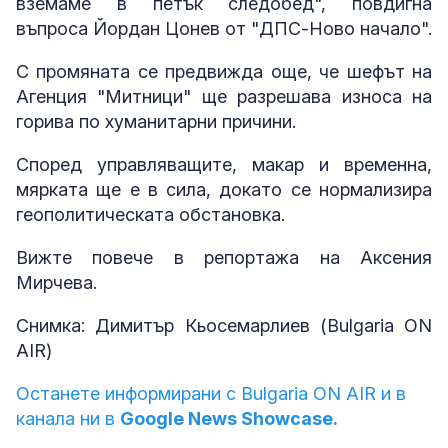
вземаме в петък следобед", повдигна
въпроса Йордан Цонев от "ДПС-Ново начало".
С промяната се предвижда още, че шефът на
Агенция "Митници" ще разрешава износа на
горива по хуманитарни причини.
Според управляващите, макар и временна,
мярката ще е в сила, докато се нормализира
геополитическата обстановка.
Вижте повече в репортажа на Аксения
Мирчева.
Снимка: Димитър Кьосемарлиев (Bulgaria ON
AIR)
Останете информирани с Bulgaria ON AIR и в
канала ни в
Google News Showcase.