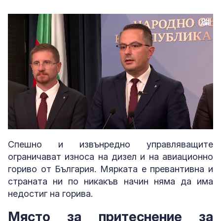
Loaded
:
Unmute
40.49%
Спешно и извънредно управляващите
ограничават износа на дизел и на авиационно
гориво от България. Мярката е превантивна и
страната ни по никакъв начин няма да има
недостиг на горива.
Място за притеснение за