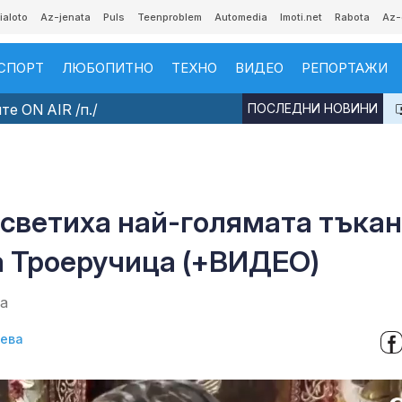
ialoto
Az-jenata
Puls
Teenproblem
Automedia
Imoti.net
Rabota
Az-
СПОРТ
ЛЮБОПИТНО
ТЕХНО
ВИДЕО
РЕПОРТАЖИ
е ON AIR /п./
ПОСЛЕДНИ НОВИНИ
осветиха най-голямата тъка
а Троеручица (+ВИДЕО)
ба
нева