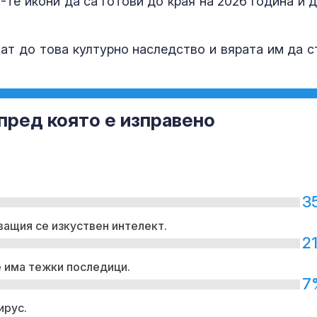
те икони да са готови до края на 2026 година и д
ат до това културно наследство и вярата им да с
 пред която е изправено
3
ващия се изкуствен интелект.
2
е има тежки последици.
7
ирус.