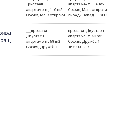
жимът и
апартамент, 116 m2
София, Манастирски
т
ливади Запад, 319000
EUR
заболяв
от
продава, Двустаен
вява
султ се
апартамент, 68 m2
иращ
София, Дружба 1,
167900 EUR
пеперуд
дава под наем,
Двустаен апартамент,
70 m2 София,
Манастирски Ливади,
800 EUR