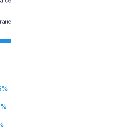
а се
тане
5%
1%
%