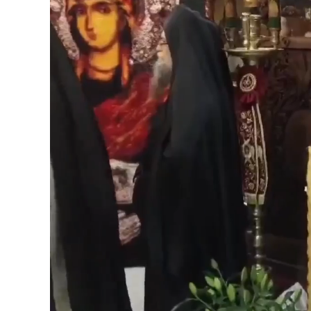
Loaded
:
Unmute