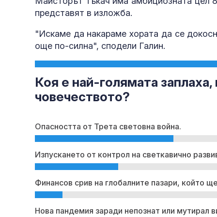
Майсторът тъкач има амбициозната цел 8-
представят в изложба.
"Искаме да накараме хората да се докосн
още по-силна", сподели Галин.
Коя е най-голямата заплаха,
човечеството?
Опасността от Трета световна война.
Изпускането от контрол на светкавично разви
Финансов срив на глобалните пазари, който щ
Нова пандемия заради непознат или мутирал в