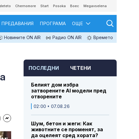
deteto
Chernomore
Start
Posoka
Boec
Megavselena
ПРЕДАВАНИЯ
ПРОГРАМА
ОЩЕ
Новините ON AIR
Радио ON AIR
Времето
ПОСЛЕДНИ
ЧЕТЕНИ
на
Белият дом избра
затворените AI модели пред
отворените
02:00 • 07.08.26
Шум, бетон и жеги: Как
животните се променят, за
да оцелеят сред хората?