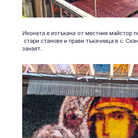
Иконата е изтъкана от местния майстор п
стари станове и прави тъкачница в с. Ск
занаят.