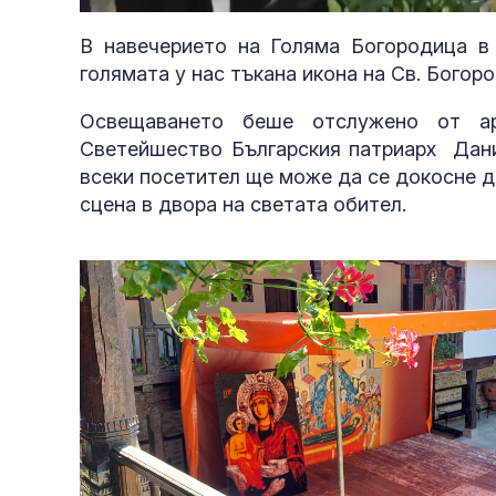
20.80%
В навечерието на Голяма Богородица в
голямата у нас тъкана икона на Св. Богор
Освещаването беше отслужено от ар
Светейшество Българския патриарх Дании
всеки посетител ще може да се докосне д
сцена в двора на светата обител.
полети под р