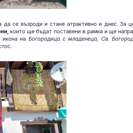
а да се възроди и стане атрактивно и днес. За ц
они,
които ще бъдат поставени в рамка и ще напра
а икона на
Богородица с младенеца, Св. Богоро
стос.