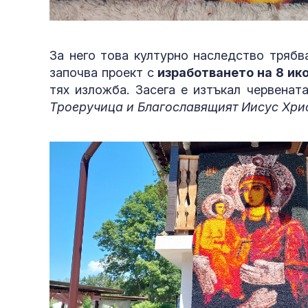
За него това културно наследство трябв
започва проект с
изработването на 8 ик
тях изложба. Засега е изтъкал червенат
Троеручица и Благославящият Иисус Хри