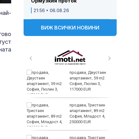
Ормузкия проток
21:56 • 06.08.26
най-
ВИЖ ВСИЧКИ НОВИНИ
гово
густ
ната
 живеем
продава, Двустаен
 а и
апартамент, 59 m2
София, Люлин 3,
117000 EUR
ем
продава, Тристаен
йк и за
апартамент, 89 m2
 да
София, Младост 4,
250000 EUR
а
продава, Тристаен