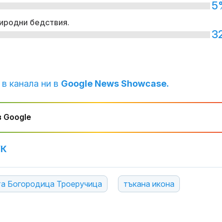
5
иродни бедствия.
3
 в канала ни в
Google News Showcase.
 Google
УК
а Богородица Троеручица
тъкана икона