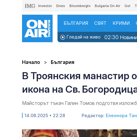
Investor
Dnes
Bloombergtv
Bulgaria On Air
Gol
T
БЪЛГАРИЯ
СВЯТ
КРИМИ
02:30
Гледай на живо
Новинит
Начало
България
В Троянския манастир 
икона на Св. Богородиц
Майсторът тъкач Галин Томов подготвя излож
14.08.2025 • 22:28
Редактор:
Елеонора Та