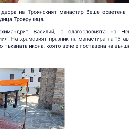
 двора на Троянският манастир беше осветена 
одица Троеручица.
химандрит Василий, с благословията на Не
л. На храмовият празник на манастира на 15 ав
о тъканата икона, която вече е поставена на външ
За наказание: Пратиха
Можем ли да
в “месомелачката”
до 146 години,
руски войник облечен
повече?
в рокля (ВИДЕО 16+)
Китай тества Z-10 за
Как да избер
опасни мисии:
протеинов ше
щурмовите
какво трябва
хеликоптери тренират
внимаваме?
адара
Как войните между
Психология з