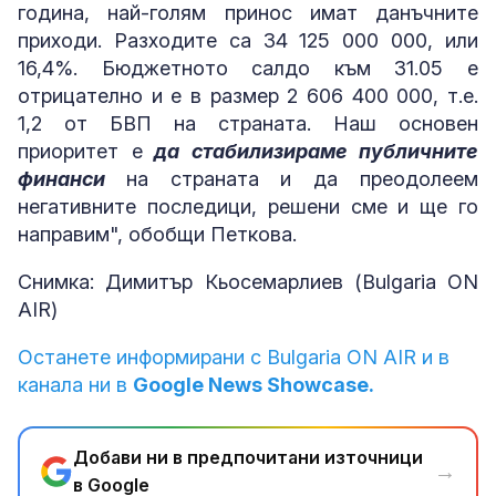
година, най-голям принос имат данъчните
приходи. Разходите са 34 125 000 000, или
16,4%. Бюджетното салдо към 31.05 е
отрицателно и е в размер 2 606 400 000, т.е.
1,2 от БВП на страната. Наш основен
приоритет е
да стабилизираме публичните
финанси
на страната и да преодолеем
негативните последици, решени сме и ще го
направим", обобщи Петкова.
Снимка: Димитър Кьосемарлиев (Bulgaria ON
AIR)
Останете информирани с Bulgaria ON AIR и в
канала ни в
Google News Showcase.
Добави ни в предпочитани източници
→
в Google