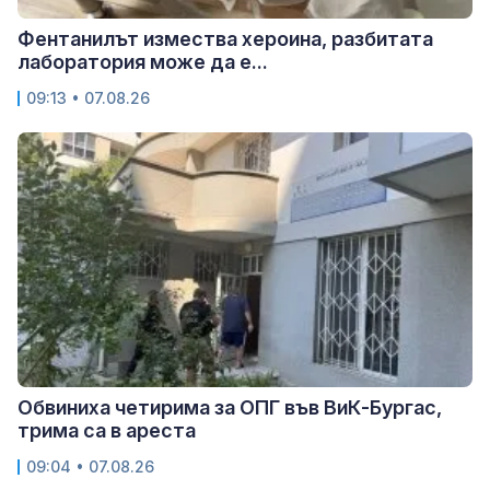
Фентанилът измества хероина, разбитата
лаборатория може да е...
09:13 • 07.08.26
Обвиниха четирима за ОПГ във ВиК-Бургас,
трима са в ареста
09:04 • 07.08.26