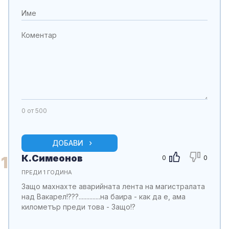
0
от 500
ДОБАВИ
К.Симеонов
1
0
0
ПРЕДИ 1 ГОДИНА
Защо махнахте аварийната лента на магистралата
над Вакарел!???..............на баира - как да е, ама
километър преди това - Защо!?