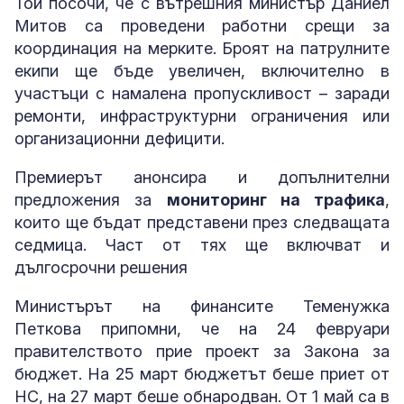
Той посочи, че с вътрешния министър Даниел
Митов са проведени работни срещи за
координация на мерките. Броят на патрулните
екипи ще бъде увеличен, включително в
участъци с намалена пропускливост – заради
ремонти, инфраструктурни ограничения или
организационни дефицити.
Премиерът анонсира и допълнителни
предложения за
мониторинг на трафика
,
които ще бъдат представени през следващата
седмица. Част от тях ще включват и
дългосрочни решения
Министърът на финансите Теменужка
Петкова припомни, че на 24 февруари
правителството прие проект за Закона за
бюджет. На 25 март бюджетът беше приет от
НС, на 27 март беше обнародван. От 1 май са в