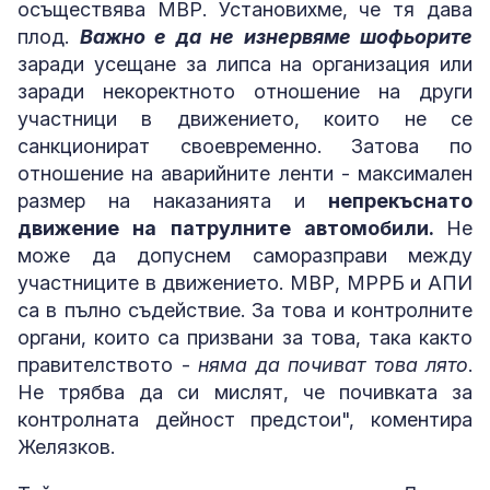
осъществява МВР. Установихме, че тя дава
плод.
Важно е да не изнервяме шофьорите
заради усещане за липса на организация или
заради некоректното отношение на други
участници в движението, които не се
санкционират своевременно. Затова по
отношение на аварийните ленти - максимален
размер на наказанията и
непрекъснато
движение на патрулните автомобили.
Не
може да допуснем саморазправи между
участниците в движението. МВР, МРРБ и АПИ
са в пълно съдействие. За това и контролните
органи, които са призвани за това, така както
правителството -
няма да почиват това лято
.
Не трябва да си мислят, че почивката за
контролната дейност предстои", коментира
Желязков.