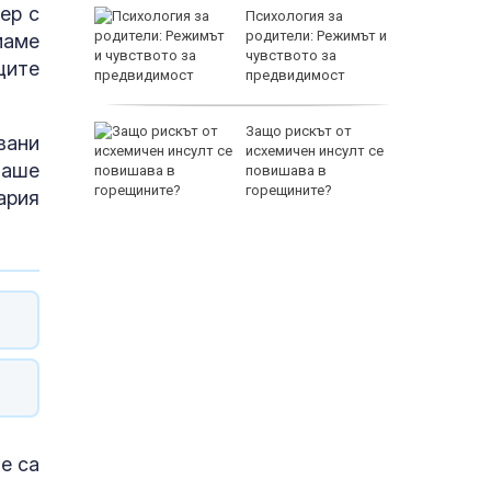
ер с
между
Психология за
а се
родители: Режимът и
маме
 един
чувството за
щите
предвидимост
EUR
 по
Защо рискът от
вани
йна за
исхемичен инсулт се
маше
повишава в
горещините?
ария
800 EUR
е са