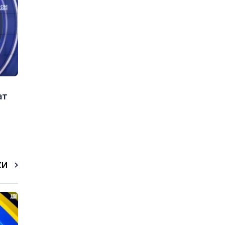
ат
КИ