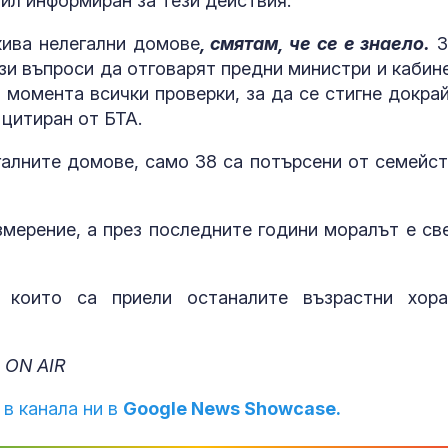
бил информиран за тези действия.
кива нелегални домове
, смятам, че се е знаело.
З
ези въпроси да отговарят предни министри и кабине
момента всички проверки, за да се стигне докрай
 цитиран от БТА.
галните домове, само 38 са потърсени от семейст
мерение, а през последните години моралът е св
, които са приели останалите възрастни хор
 ON AIR
 в канала ни в
Google News Showcase.