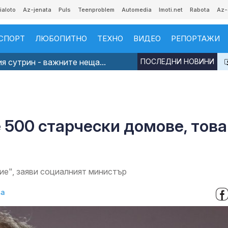
ialoto
Az-jenata
Puls
Teenproblem
Automedia
Imoti.net
Rabota
Az-
СПОРТ
ЛЮБОПИТНО
ТЕХНО
ВИДЕО
РЕПОРТАЖИ
я сутрин - важните неща...
ПОСЛЕДНИ НОВИНИ
 500 старчески домове, това
ие", заяви социалният министър
ва