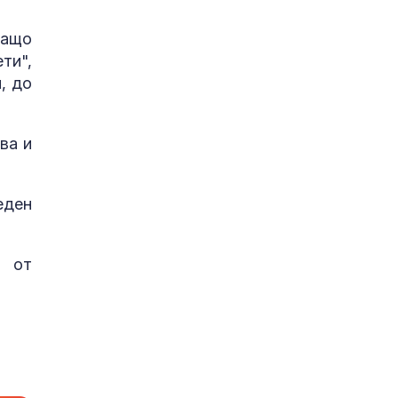
ащо
ти",
, до
ва и
еден
а от