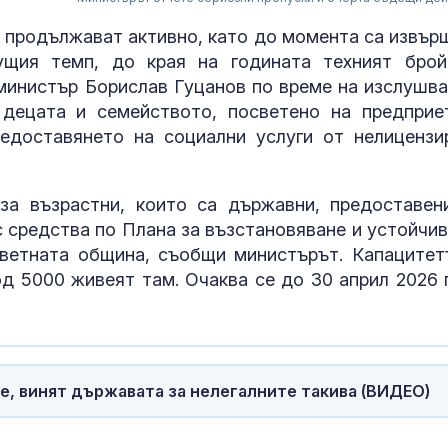
а продължават активно, като до момента са извър
кущия темп, до края на годината техният бро
 министър Борислав Гуцанов по време на изслушва
 децата и семейството, посветено на предприе
едоставянето на социални услуги от нелицензи
а възрастни, които са държавни, предоставен
с средства по Плана за възстановяване и устойчив
ветната община, съобщи министърът. Капацитет
За наказание:
в “месомелач
д 5000 живеят там. Очаква се до 30 април 2026 г
руски войник
в рокля (ВИД
Китай тества 
опасни мисии:
е, винят държавата за нелегалните такива (ВИДЕО)
щурмовите
хеликоптери 
полети под радара