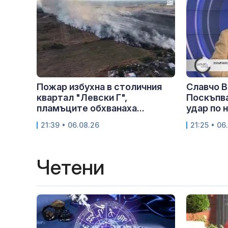
Пожар избухна в столичния
Славчо В
квартал "Левски Г",
Поскъпва
пламъците обхванаха...
удар по 
21:39 • 06.08.26
21:25 • 06
Четени