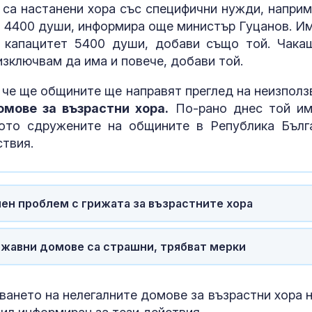
са настанени хора със специфични нужди, наприм
Как войните 
Иран и Украйн
ло 4400 души, информира още министър Гуцанов. И
превърнаха в
с капацитет 5400 души, добави също той. Чака
енергиен шок
 изключвам да има и повече, добави той.
Меган Маркъл
 че ще общините ще направят преглед на неизполз
бански в басе
мове за възрастни хора.
По-рано днес той и
ЧРД
ото сдружените на общините в Република Бълг
твия.
пен проблем с грижата за възрастните хора
ржавни домове са страшни, трябват мерки
ването на нелегалните домове за възрастни хора н