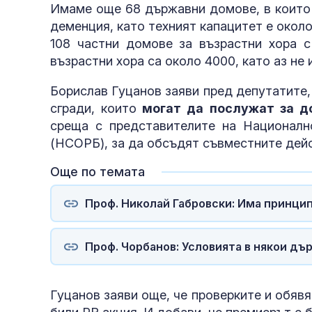
Имаме още 68 държавни домове, в които 
деменция, като техният капацитет е око
108 частни домове за възрастни хора 
възрастни хора са около 4000, като аз не
Борислав Гуцанов заяви пред депутатите,
сгради, които
могат да послужат за до
среща с представителите на Националн
(НСОРБ), за да обсъдят съвместните дейс
Още по темата
Проф. Николай Габровски: Има принци
Проф. Чорбанов: Условията в някои дъ
Гуцанов заяви още, че проверките и обявя