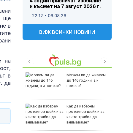
4 зодии привличат изобилие
и късмет на 7 август 2026 г.
шени
22:12 • 06.08.26
й ще
не в
ВИЖ ВСИЧКИ НОВИНИ
тите
рани
и на
ост,
ът в
 Пратиха
Можем ли да живеем
ката”
до 146 години, а и
. да
 облечен
повече?
ЕО 16+)
Z-10 за
Как да изберем
протеинов шейк и за
какво трябва да
тренират
внимаваме?