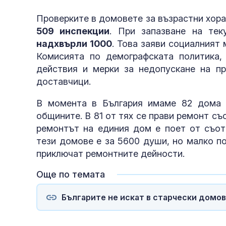
Проверките в домовете за възрастни хор
509 инспекции
. При запазване на те
надхвърли 1000
. Това заяви социалният
Комисията по демографската политика,
действия и мерки за недопускане на пр
доставчици.
В момента в България имаме 82 дома з
общините. В 81 от тях се прави ремонт съ
ремонтът на единия дом е поет от съот
тези домове е за 5600 души, но малко по
приключат ремонтните дейности.
Още по темата
Българите не искат в старчески домов