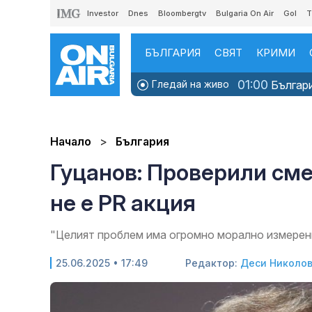
Investor
Dnes
Bloombergtv
Bulgaria On Air
Gol
T
БЪЛГАРИЯ
СВЯТ
КРИМИ
01:00
Гледай на живо
Българи
Начало
България
Гуцанов: Проверили сме
не е PR акция
"Целият проблем има огромно морално измерен
25.06.2025 • 17:49
Редактор:
Деси Николо