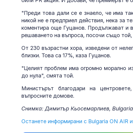
били PR акция. И добави, че премиерът е 
"Преди това дали се е знаело, че има та
никой не е предприел действия, нека за т
коментира още Гуцанов. Продължават и в 
решаването на въпроса, посочи също той,
От 230 възрастни хора, изведени от неле
близки. Това са 17%, каза Гуцанов.
"Целият проблем има огромно морално из
до нула", смята той.
Министърът благодари на центровете
въпросните домове.
Снимка: Димитър Кьосемарлиев, Bulgaria
Останете информирани с Bulgaria ON AIR и