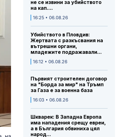
не се извини за убийството
на кап....
16:25 • 06.08.26
Убийството в Пловдив:
Жертвата с разкъсвания на
вътрешни органи,
младежите подражавали...
16:12 • 06.08.26
Първият строителен договор
на "Борда за мир" на Тръмп
за Газа е за военна база
16:03 • 06.08.26
Шкварек: В Западна Европа
има нападения срещу евреи,
а в България обвиниха цял
народ...
е на