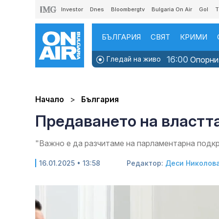
Investor
Dnes
Bloombergtv
Bulgaria On Air
Gol
T
БЪЛГАРИЯ
СВЯТ
КРИМИ
16:00
Гледай на живо
Опорни 
Начало
България
Предаването на властта
"Важно е да разчитаме на парламентарна подкр
16.01.2025 • 13:58
Редактор:
Деси Николов