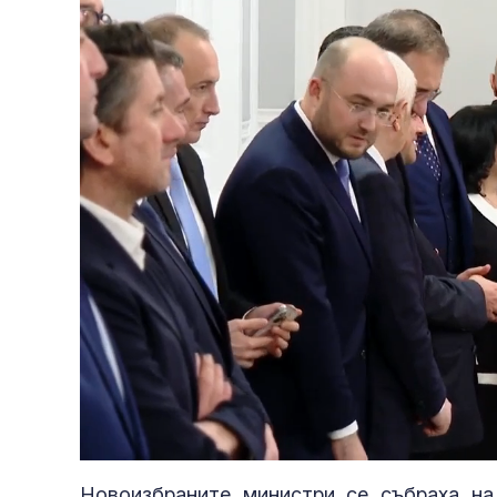
Loaded
:
Unmute
31.67%
Новоизбраните министри се събраха на