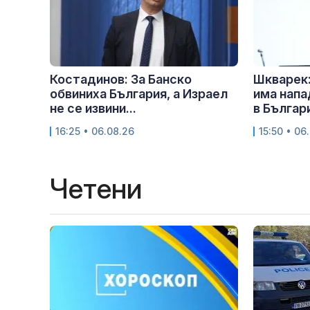
Костадинов: За Банско
Шкварек:
обвиниха България, а Израел
има напа
не се извини...
в Българи
16:25 • 06.08.26
15:50 • 06
Четени