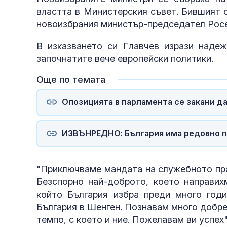
властта в Министерския съвет. Бившият 
новоизбрания министър-председател Рос
В изказването си Главчев изрази наде
започнатите вече европейски политики.
Още по темата
Опозицията в парламента се закани да
ИЗВЪНРЕДНО: България има редовно п
"Приключваме мандата на служебното п
Безспорно най-доброто, което направихм
който България избра преди много год
България в Шенген. Познавам много добр
темпо, с което и ние. Пожелавам ви успе