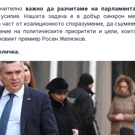
Глобяват със 100 евро
Психология з
ючително
важно да разчитаме на парламент
мъж, обиждал
родители: Ре
 усилия. Нашата задача е в добър синхрон м
спасители и туристи на
чувството за
а част от коалиционното споразумение, да съумее
плажа във Варна
предвидимос
ние на политическите приоритети и цели, коит
 новият премиер Росен Желязков.
Изненадващи удари
Защо рискът 
подсказват: Иран се
исхемичен ин
готви за
повишава в
оличка.
продължителна война
горещините?
Затвориха АМ
FDA одобри Еnl
"Тракия" в двете
decanoate:
посоки заради
Революционн
големия пожар край
перорална те
висок холестерол