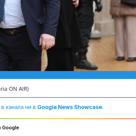
ia ON AIR)
 в канала ни в
Google News Showcase.
 Google