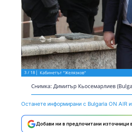
3
/
18
Кабинетът "Желязков"
Снимка: Димитър Кьосемарлиев (Bulgar
Останете информирани с Bulgaria ON AIR и
Добави ни в предпочитани източници в