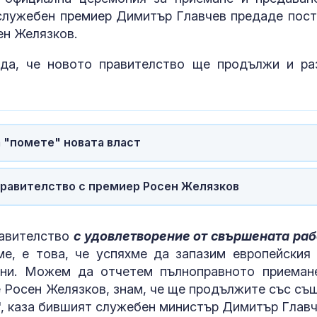
служебен премиер Димитър Главчев предаде пост
ен Желязков.
жда, че новото правителство ще продължи и ра
 "помете" новата власт
равителство с премиер Росен Желязков
равителство
с удовлетворение от свършената раб
е, е това, че успяхме да запазим европейския 
Медведев: Позор е
Как да избер
ини. Можем да отчетем пълноправното приеман
Япония да премълчава
протеинов ше
вината на САЩ за
какво трябва
е Росен Желязков, знам, че ще продължите със съ
Хирошима и Нагасаки
внимаваме?
х", каза бившият служебен министър Димитър Главч