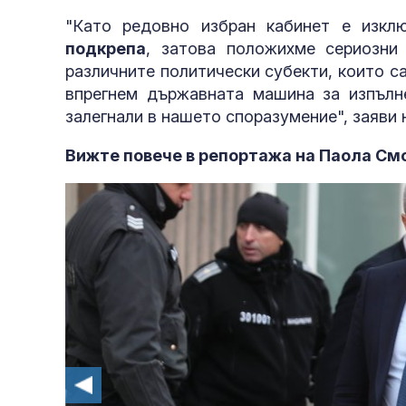
"Като редовно избран кабинет е изкл
подкрепа
, затова положихме сериозни
различните политически субекти, които с
впрегнем държавната машина за изпълне
залегнали в нашето споразумение", заяви
Вижте повече в репортажа на Паола См
Пазарджик