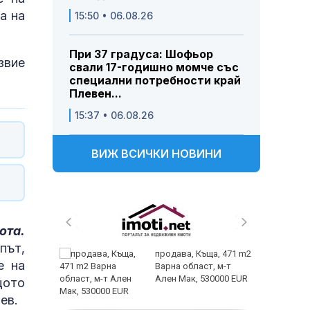
а на
15:50 • 06.08.26
При 37 градуса: Шофьор
звие
свали 17-годишно момче със
специални потребности край
Плевен...
15:37 • 06.08.26
ВИЖ ВСИЧКИ НОВИНИ
ота.
път,
ем
продава, Къща, 471 m2
е на
йк и за
Варна област, м-т
 да
Ален Мак, 530000 EUR
щото
ев.