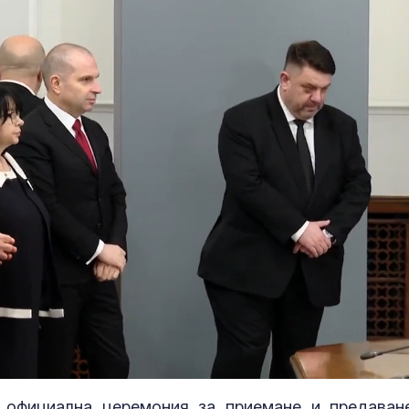
 официална церемония за приемане и предаван