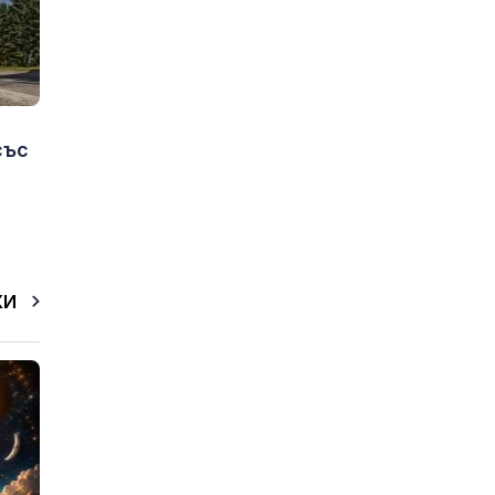
със
КИ