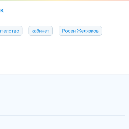
УК
ителство
кабинет
Росен Желязков