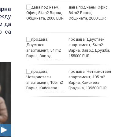
а
дава под наем, Офис,
арна
жимът и
84 m2 Варна,
ежду
Общината, 2000 EUR
м да
т
о са
от
продава, Двустаен
султ се
апартамент, 54 m2
Варна, Завод Дружба,
155000 EUR
icitide
продава, Четиристаен
апартамент, 105 m2
а
Варна, Кайсиева
рапия за
Градина, 139500 EUR
продава, Къща, 110 m2
София, Доброславци
(с.), 275000 EUR