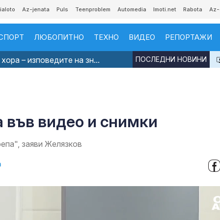
ialoto
Az-jenata
Puls
Teenproblem
Automedia
Imoti.net
Rabota
Az-
СПОРТ
ЛЮБОПИТНО
ТЕХНО
ВИДЕО
РЕПОРТАЖИ
хора – изповедите на зн...
ПОСЛЕДНИ НОВИНИ
 във видео и снимки
епа", заяви Желязков
а