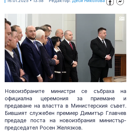
16.01.2025 • 13:58
Редактор:
Деси Николова
Loaded
:
Unmute
31.67%
Новоизбраните министри се събраха на
официална церемония за приемане и
предаване на властта в Министерския съвет.
Бившият служебен премиер Димитър Главчев
предаде поста на новоизбрания министър-
председател Росен Желязков.