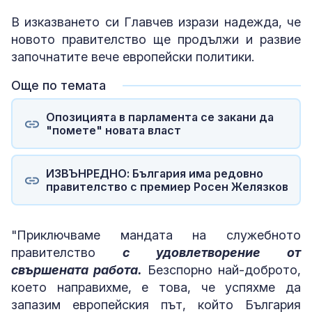
В изказването си Главчев изрази надежда, че
новото правителство ще продължи и развие
започнатите вече европейски политики.
Още по темата
Опозицията в парламента се закани да
"помете" новата власт
ИЗВЪНРЕДНО: България има редовно
правителство с премиер Росен Желязков
"Приключваме мандата на служебното
правителство
с удовлетворение от
свършената работа.
Безспорно най-доброто,
което направихме, е това, че успяхме да
запазим европейския път, който България