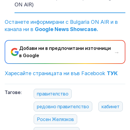
ON AIR)
ON AIR)
ON AIR)
ON AIR)
ON AIR)
ON AIR)
ON AIR)
ON AIR)
ON AIR)
ON AIR)
ON AIR)
ON AIR)
ON AIR)
ON AIR)
ON AIR)
ON AIR)
ON AIR)
ON AIR)
Останете информирани с Bulgaria ON AIR и в
канала ни в
Google News Showcase.
Добави ни в предпочитани източници
→
в Google
Харесайте страницата ни във Facebook
ТУК
Тагове:
правителство
редовно правителство
кабинет
Росен Желязков