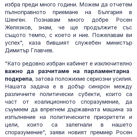
избра преди много години. Можем да отчетем
пълноправното приемане на България в
Шенген. Познавам много добре Росен
Желязков, знам, че ще продължите със
същото темпо, с което и ние. Пожелавам ви
успех", каза бившият служебен министър
Димитър Главчев.
"Като редовно избран кабинет е изключително
важно да разчитаме на парламентарна
подкрепа
, затова положихме сериозни усилия.
Нашата задача е в добър синхрон между
различните политически субекти, които са
част от коалиционното споразумение, да
съумеем да впрегнем държавната машина за
изпълнение на политическите приоритети и
цели, които са залегнали в нашето
споразумение", заяви новият премиер Росен