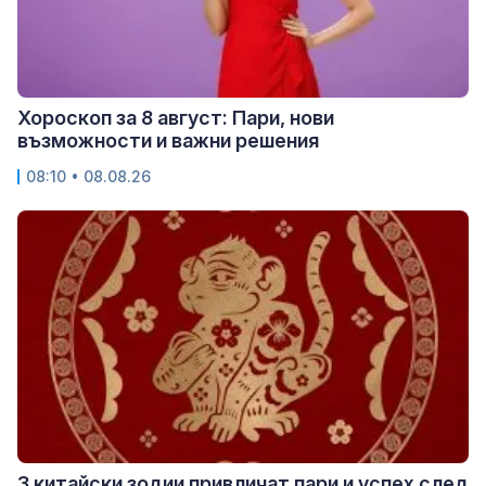
Хороскоп за 8 август: Пари, нови
възможности и важни решения
08:10 • 08.08.26
3 китайски зодии привличат пари и успех след