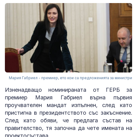
Мария Габриел - премиер, ето кои са предложенията за министри
Изненадващо номинираната от ГЕРБ за
премиер Мария Габриел върна първия
проучвателен мандат изпълнен, след като
пристигна в президентството със закъснение.
След като обяви, че предлага състав на
правителство, тя започна да чете имената на
проектосъстава.