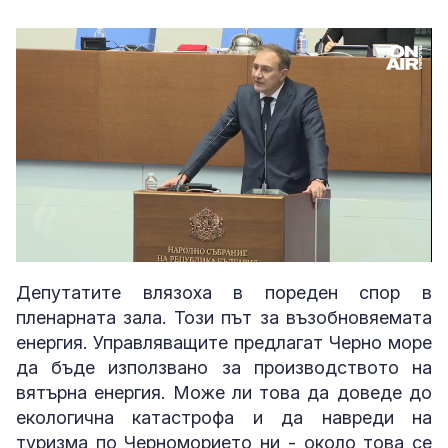
Loaded
:
Unmute
27.58%
Депутатите влязоха в пореден спор в
пленарната зала. Този път за възобновяемата
енергия. Управляващите предлагат Черно море
да бъде използвано за производството на
вятърна енергия. Може ли това да доведе до
екологична катастрофа и да навреди на
туризма по Черноморието ни - около това се