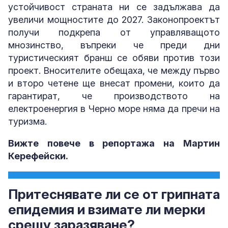
устойчивост страната ни се задължава да
увеличи мощностите до 2027. Законопроектът
получи подкрепа от управляващото
мнозинство, въпреки че преди дни
туристическият бранш се обяви против този
проект. Вносителите обещаха, че между първо
и второ четене ще внесат промени, които да
гарантират, че производството на
електроенергия в Черно море няма да пречи на
туризма.
Вижте повече в репортажа на Мартин
Керефейски.
Притеснявате ли се от грипната
епидемия и взимате ли мерки
срещу заразяване?