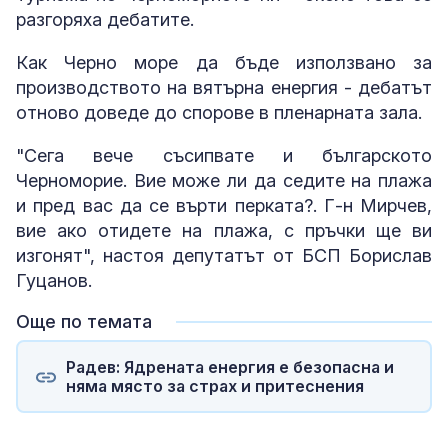
разгоряха дебатите.
Как Черно море да бъде използвано за
производството на вятърна енергия - дебатът
отново доведе до спорове в пленарната зала.
"Сега вече съсипвате и българското
Черноморие. Вие може ли да седите на плажа
и пред вас да се върти перката?. Г-н Мирчев,
вие ако отидете на плажа, с пръчки ще ви
изгонят", настоя депутатът от БСП Борислав
Гуцанов.
Още по темата
Радев: Ядрената енергия е безопасна и
няма място за страх и притеснения