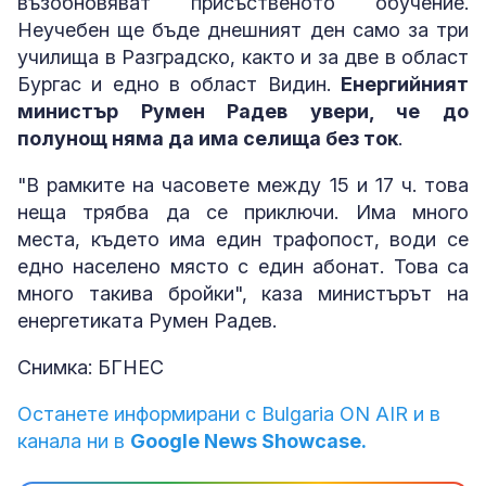
възобновяват присъственото обучение.
Неучебен ще бъде днешният ден само за три
училища в Разградско, както и за две в област
Бургас и едно в област Видин.
Енергийният
министър Румен Радев увери, че до
полунощ няма да има селища без ток
.
"В рамките на часовете между 15 и 17 ч. това
неща трябва да се приключи. Има много
места, където има един трафопост, води се
едно населено място с един абонат. Това са
много такива бройки", каза министърът на
енергетиката Румен Радев.
Снимка: БГНЕС
Останете информирани с Bulgaria ON AIR и в
канала ни в
Google News Showcase.