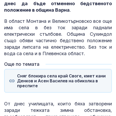
днес да бъде отменено бедственото
положение в община Варна
.
В област Монтана и Великотърновско все още
има села в без ток заради паднали
електрически стълбове. Община Сухиндол
също обяви частично бедствено положение
заради липсата на електричество. Без ток и
вода са села и в Плевенска област.
Още по темата
Сняг блокира села край Своге, кмет кани
Денков и Асен Василев на обиколка в
преспите
От днес училищата, които бяха затворени
заради тежката зимна обстановка,