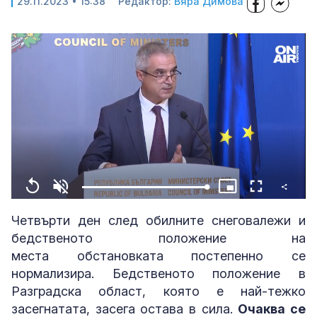
29.11.2023 • 15:38
Редактор:
Вяра Димова
Share
Loaded
:
Replay
Unmute
Picture-
Fullscreen
100.00%
in-
Picture
Четвърти ден след обилните снеговалежи и
бедственото положение на
места обстановката постепенно се
нормализира. Бедственото положение в
Разградска област, която е най-тежко
засегнатата, засега остава в сила.
Очаква се