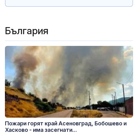
България
Пожари горят край Асеновград, Бобошево и
Хасково - има засегнати...