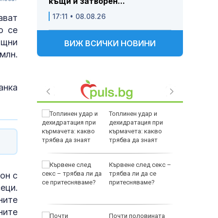
къщи и затворен...
17:11 • 08.08.26
ават
о се
ищни
ВИЖ ВСИЧКИ НОВИНИ
млн.
анка
в: Да
Топлинен удар и
дехидратация при
то на
кърмачета: какво
ще
трябва да знаят
родителите
ва
Кървене след секс –
трябва ли да се
он с
Дронове
притесняваме?
еци.
законни
ните
ните
s:
Почти половината