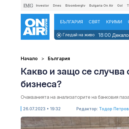
Investor
Dnes
Bloombergtv
Bulgaria On Air
Gol
T
БЪЛГАРИЯ
СВЯТ
КРИМИ
18:00
Гледай на живо
Декалог
Начало
България
Какво и защо се случва 
бизнеса?
Очакванията на анализаторите на банковия паз
26.07.2023 • 19:32
Редактор:
Тодор Петров