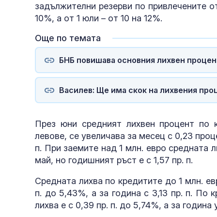
задължителни резерви по привлечените от
10%, а от 1 юли – от 10 на 12%.
Още по темата
БНБ повишава основния лихвен процен
Василев: Ще има скок на лихвения пр
През юни средният лихвен процент по к
левове, се увеличава за месец с 0,23 проц
п. При заемите над 1 млн. евро средната л
май, но годишният ръст е с 1,57 пр. п.
Средната лихва по кредитите до 1 млн. евр
п. до 5,43%, а за година с 3,13 пр. п. По
лихва е с 0,39 пр. п. до 5,74%, а за година у