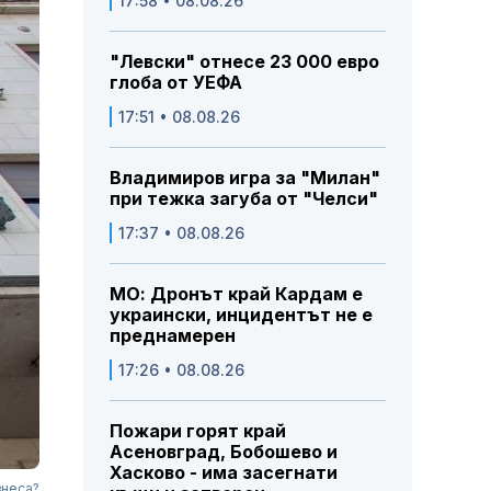
17:58 • 08.08.26
"Левски" отнесе 23 000 евро
глоба от УЕФА
17:51 • 08.08.26
Владимиров игра за "Милан"
при тежка загуба от "Челси"
17:37 • 08.08.26
МО: Дронът край Кардам е
украински, инцидентът не е
преднамерен
17:26 • 08.08.26
Пожари горят край
Асеновград, Бобошево и
Хасково - има засегнати
знеса?