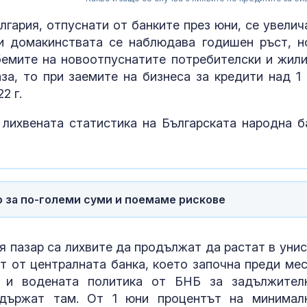
лгария, отпуснати от банките през юни, се увелич
ри домакинствата се наблюдава годишен ръст, н
бемите на новоотпуснатите потребителски и жил
за, то при заемите на бизнеса за кредити над 1 
2 г.
 лихвената статистика на Българската народна б
Христо Гадже
видим как
правителство
Румен Радев 
о за по-големи суми и поемаме рискове
защити националния ни интерес
Гърция засил
контрола по
я пазар са лихвите да продължат да растат в унис
плажовете: 
т от централната банка, което започна преди мес
следят за не
а и водената политика от БНБ за задължител
чадъри и ограничен достъп
ддържат там. От 1 юни процентът на минимал
Рецептата Dne