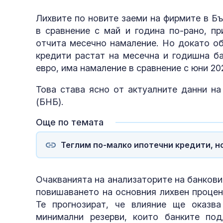
Лихвите по новите заеми на фирмите в Бъ
в сравнение с май и година по-рано, п
отчита месечно намаление. Но докато о
кредити растат на месечна и годишна ба
евро, има намаление в сравнение с юни 202
Това става ясно от актуалните данни на
(БНБ).
Още по темата
Теглим по-малко ипотечни кредити, н
Очакванията на анализаторите на банкови
повишаването на основния лихвен процен
Те прогнозират, че влияние ще оказв
минимални резерви, които банките по