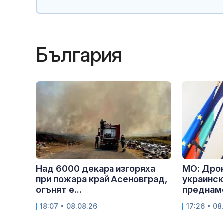
България
Над 6000 декара изгоряха
МО: Дрон
при пожара край Асеновград,
украинск
огънят е...
преднам
18:07 • 08.08.26
17:26 • 08