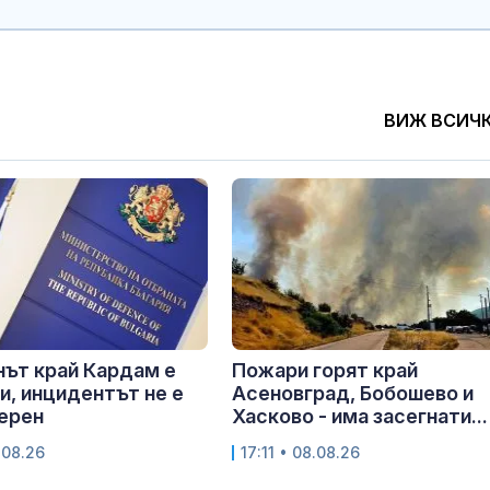
ВИЖ ВСИЧ
ът край Кардам е
Пожари горят край
и, инцидентът не е
Асеновград, Бобошево и
ерен
Хасково - има засегнати...
.08.26
17:11 • 08.08.26