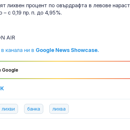
ят лихвен процент по овърдрафта в левове нараст
 – с 0,19 пр. п. до 4,95%.
ON AIR
 в канала ни в
Google News Showcase.
 Google
УК
лихви
банка
лихва