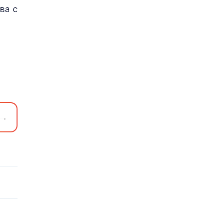
ва с
→