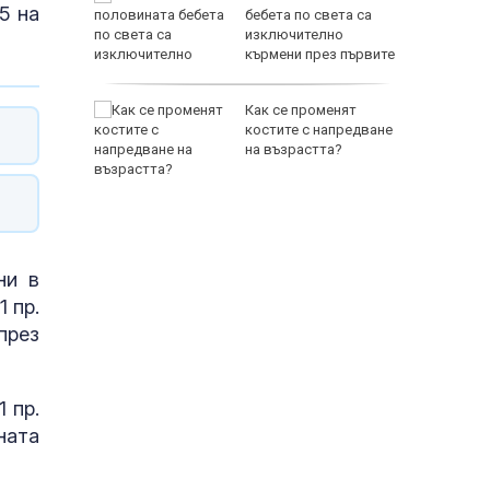
5 на
 с
бебета по света са
изключително
кърмени през първите
шест месеца
ал край
Как се променят
аински:
костите с напредване
а
на възрастта?
идент
ни в
 пр.
през
 пр.
ната