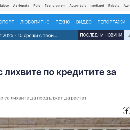
ialoto
Az-jenata
Puls
Teenproblem
Automedia
Imoti.net
Rabota
Az-
СПОРТ
ЛЮБОПИТНО
ТЕХНО
ВИДЕО
РЕПОРТАЖИ
 2025 - 10 срещи с твои...
ПОСЛЕДНИ НОВИНИ
с лихвите по кредитите за
ар са лихвите да продължат да растат