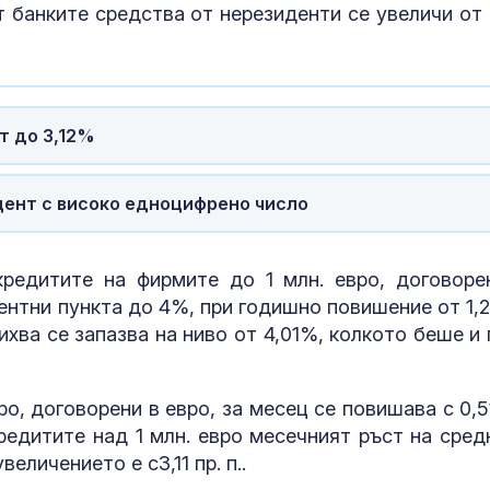
 банките средства от нерезиденти се увеличи от 
Бананов кекс
шоколад
Дронът, падн
Кардам, е укр
т до 3,12%
Няма данни з
умишлен инц
оцент с високо едноцифрено число
редитите на фирмите до 1 млн. евро, договоре
ентни пункта до 4%, при годишно повишение от 1,21
ихва се запазва на ниво от 4,01%, колкото беше и 
о, договорени в евро, за месец се повишава с 0,51
 кредитите над 1 млн. евро месечният ръст на сред
величението е с3,11 пр. п..