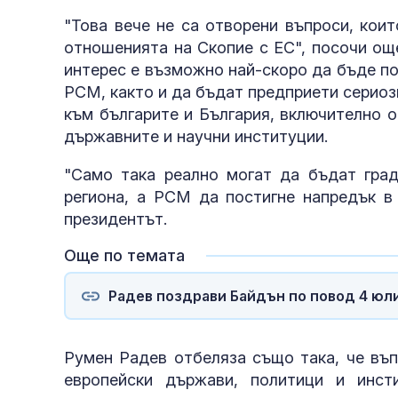
"Това вече не са отворени въпроси, кои
отношенията на Скопие с ЕС", посочи ощ
интерес е възможно най-скоро да бъде по
РСМ, както и да бъдат предприети сериоз
към българите и България, включително 
държавните и научни институции.
"Само така реално могат да бъдат гра
региона, а РСМ да постигне напредък в 
президентът.
Още по темата
Радев поздрави Байдън по повод 4 юл
Румен Радев отбеляза също така, че въп
европейски държави, политици и инст