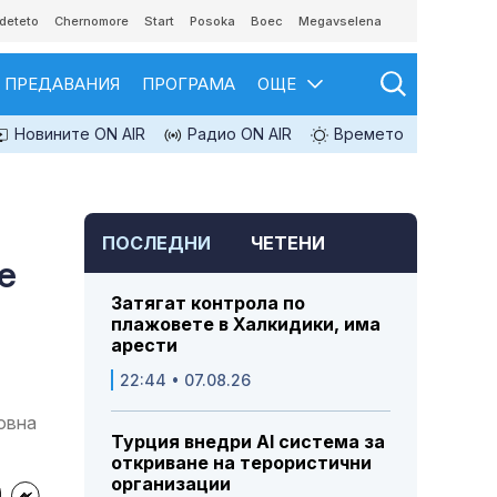
deteto
Chernomore
Start
Posoka
Boec
Megavselena
ПРЕДАВАНИЯ
ПРОГРАМА
ОЩЕ
Новините ON AIR
Радио ON AIR
Времето
ПОСЛЕДНИ
ЧЕТЕНИ
е
Затягат контрола по
плажовете в Халкидики, има
арести
22:44 • 07.08.26
овна
Турция внедри AI система за
откриване на терористични
организации