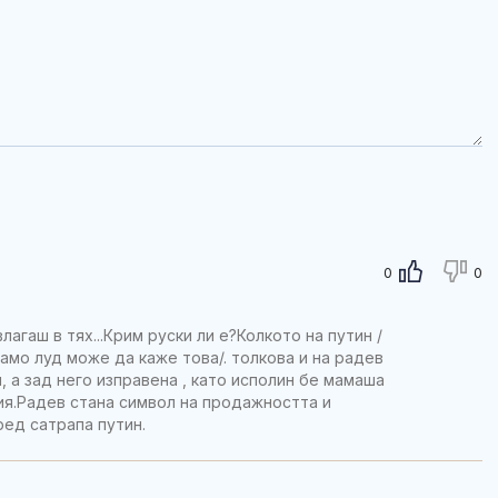
0
0
лагаш в тях...Крим руски ли е?Колкото на путин /
амо луд може да каже това/. толкова и на радев
, а зад него изправена , като исполин бе мамаша
ия.Радев стана символ на продажността и
ед сатрапа путин.