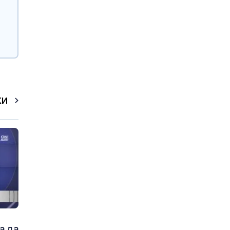
КИ
а да