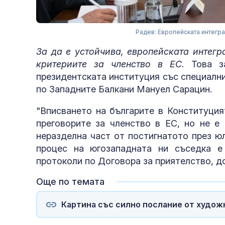
Радев: Европейската интегра
За да е устойчива, европейската интегр
критериите за членство в ЕС.
Това за
президентската институция със специалн
по Западните Балкани Мануел Сарацин.
"Вписването на българите в Конституция
преговорите за членство в ЕС, но не е 
неразделна част от постигнатото през ю
процес на югозападната ни съседка е
протоколи по Договора за приятелство, д
Още по темата
Картина със силно послание от худож