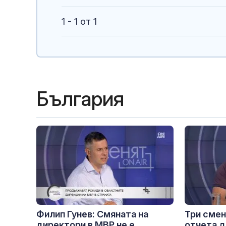
1 - 1 от 1
България
Филип Гунев: Смяната на
Три смен
директори в МВР не е
отчета д