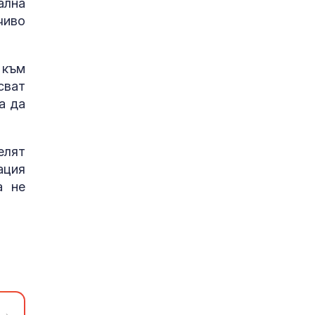
ална
чиво
 към
сват
а да
елят
ация
а не
→