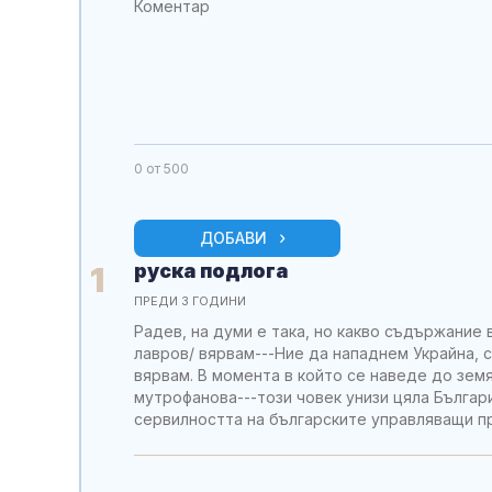
0
от 500
ДОБАВИ
руска подлога
1
ПРЕДИ 3 ГОДИНИ
Радев, на думи е така, но какво съдържание в
лавров/ вярвам---Ние да нападнем Украйна, с
вярвам. В момента в който се наведе до земя
мутрофанова---този човек унизи цяла Българ
сервилността на българските управляващи пр