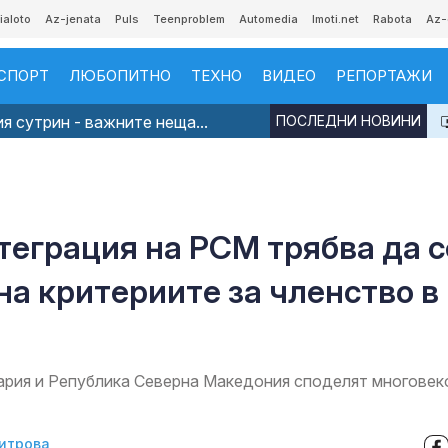
ialoto
Az-jenata
Puls
Teenproblem
Automedia
Imoti.net
Rabota
Az-
СПОРТ
ЛЮБОПИТНО
ТЕХНО
ВИДЕО
РЕПОРТАЖИ
я сутрин - важните неща...
ПОСЛЕДНИ НОВИНИ
теграция на РСМ трябва да с
на критериите за членство в
гария и Република Северна Македония споделят многовек
итрова