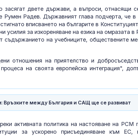
то засягат двете държави, а въпроси, отнасящи с
Левски побед
е Румен Радев. Държавният глава подчерта, че в
Локомотив П
2:0
стигнато вписването на българите в Конституцият
ни усилия за изкореняване на езика на омразата в
от съдържанието на учебниците, обществените ме
Завръщането 
на Олимпийск
е подкопаван
глобалните с
дени отношения на приятелство и добросъседст
процеса на своята европейска интеграция", доп
и: Връзките между България и САЩ ще се развиват
реки активната политика на настояване на РСМ 
итуции за ускорено присъединяване към ЕС, 