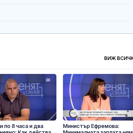
ВИЖ ВСИЧ
и по 8 часа и два
Министър Ефремова:
невно: Как действа
Минималната заплата ням