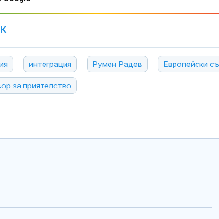
УК
ия
интеграция
Румен Радев
Европейски с
ор за приятелство