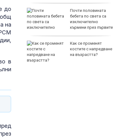
е до
и
Почти половината
 общ
ловдив с
бебета по света са
изключително
а на
кърмени през първите
 РСМ
шест месеца
дии,
на Русия
Как се променят
ите игри
костите с напредване
е на
на възрастта?
анкции
во в
ълни
пред
през