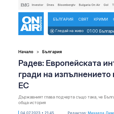
Investor
Dnes
Bloombergtv
Bulgaria On Air
Gol
T
БЪЛГАРИЯ
СВЯТ
КРИМИ
01:00
Гледай на живо
Българи
Начало
България
Радев: Европейската ин
гради на изпълнението 
ЕС
Държавният глава подчерта също така, че Бъл
обща история
04.07.2023 • 21:45
Редактор:
Михаела Дим