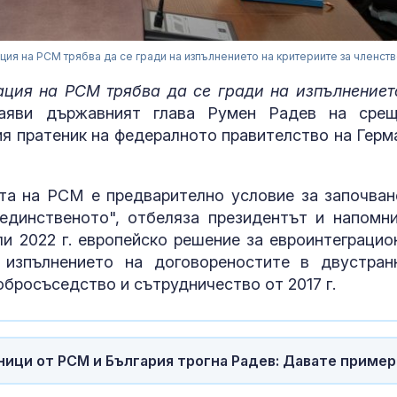
ция на РСМ трябва да се гради на изпълнението на критериите за членств
ация на РСМ трябва да се гради на изпълнениет
яви държавният глава Румен Радев на сре
ия пратеник на федералното правителство на Герм
та на РСМ е предварително условие за започван
единственото", отбеляза президентът и напомни
ли 2022 г. европейско решение за евроинтеграцио
Една от 36: На
Острова се п
 изпълнението на договореностите в двустран
Lada Niva уник
обросъседство и сътрудничество от 2017 г.
хил. паунда
Венера във Ве
какво предст
ници от РСМ и България трогна Радев: Давате пример
зодиите?