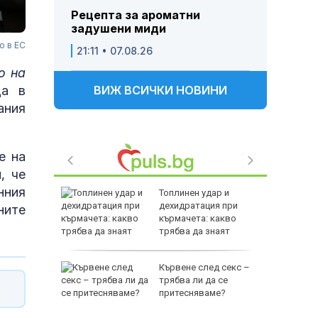
Рецепта за ароматни
задушени миди
о в ЕС
21:11 • 07.08.26
о на
ща в
ВИЖ ВСИЧКИ НОВИНИ
ания
е на
, че
нния
Топлинен удар и
родава
дехидратация при
ните
ат за 22
кърмачета: какво
трябва да знаят
родителите
зни -
Кървене след секс –
ои за
трябва ли да се
притесняваме?