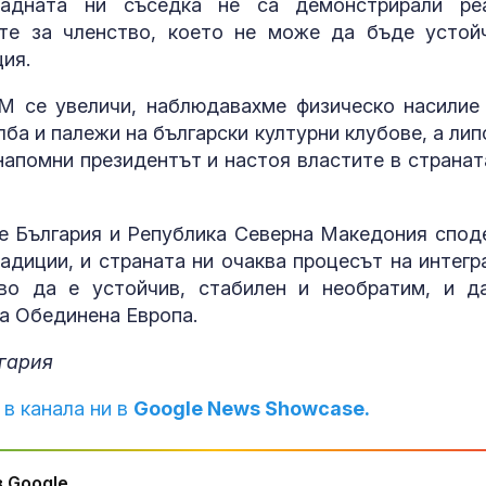
падната ни съседка не са демонстрирали ре
ите за членство, което не може да бъде устой
ия.
М се увеличи, наблюдавахме физическо насилие
ба и палежи на български културни клубове, а лип
напомни президентът и настоя властите в странат
е България и Република Северна Македония спод
адиции, и страната ни очаква процесът на интегр
о да е устойчив, стабилен и необратим, и д
а Обединена Европа.
гария
 в канала ни в
Google News Showcase.
 Google