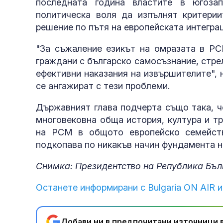
последната година властите в югоза
политическа воля да изпълнят критери
решение по пътя на европейската интеграц
"За съжаление езикът на омразата в РС
граждани с българско самосъзнание, стрел
ефективни наказания на извършителите", 
се ангажират с тези проблеми.
Държавният глава подчерта също така, ч
многовековна обща история, култура и тр
на РСМ в общото европейско семейств
подкопава по никакъв начин фундамента н
Снимка: Президентство на Република Бъл
Останете информирани с Bulgaria ON AIR и
Добави ни в предпочитани източници в