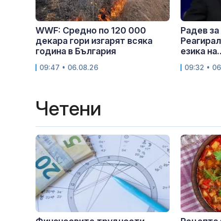
WWF: Средно по 120 000
Радев за
декара гори изгарят всяка
Реагирал
година в България
езика на..
09:47 • 06.08.26
09:32 • 06
Четени