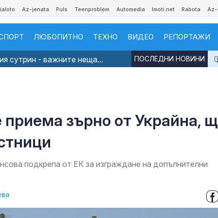
ialoto
Az-jenata
Puls
Teenproblem
Automedia
Imoti.net
Rabota
Az-
СПОРТ
ЛЮБОПИТНО
ТЕХНО
ВИДЕО
РЕПОРТАЖИ
я сутрин - важните неща...
ПОСЛЕДНИ НОВИНИ
 приема зърно от Украйна, щ
астници
нсова подкрепа от ЕК за изграждане на допълнителни
ева