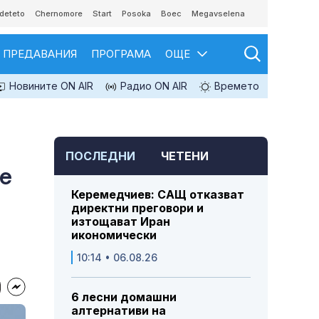
deteto
Chernomore
Start
Posoka
Boec
Megavselena
ПРЕДАВАНИЯ
ПРОГРАМА
ОЩЕ
Новините ON AIR
Радио ON AIR
Времето
ПОСЛЕДНИ
ЧЕТЕНИ
е
Керемедчиев: САЩ отказват
директни преговори и
изтощават Иран
икономически
10:14 • 06.08.26
6 лесни домашни
алтернативи на