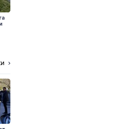
та
и
КИ