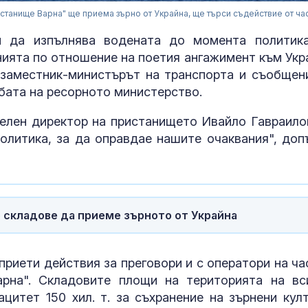
станище Варна" ще приема зърно от Украйна, ще търси съдействие от ча
 да изпълнява водената до момента политик
ията по отношение на поетия ангажимент към Укр
 заместник-министърът на транспорта и съобщен
бата на ресорното министерство.
елен директор на пристанището Ивайло Гавраило
политика, за да оправдае нашите очаквания", доп
Полски бойци
складове да приеме зърното от Украйна
идентифицира
украинския ф
риети действия за преговори и с оператори на ча
рна". Складовите площи на територията на вс
Безмер, US
цитет 150 хил. т. за съхранение на зърнени култ
самолетите и 