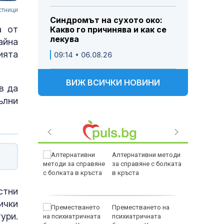
стници
Синдромът на сухото око:
а от
Какво го причинява и как се
лекува
айна
ията
09:14 • 06.08.26
ВИЖ ВСИЧКИ НОВИНИ
в да
ълни
 са
Алтернативни методи
ни на
за справяне с болката
ронт
в кръста
стни
ички
Преместването на
ури.
F-16
психиатричната