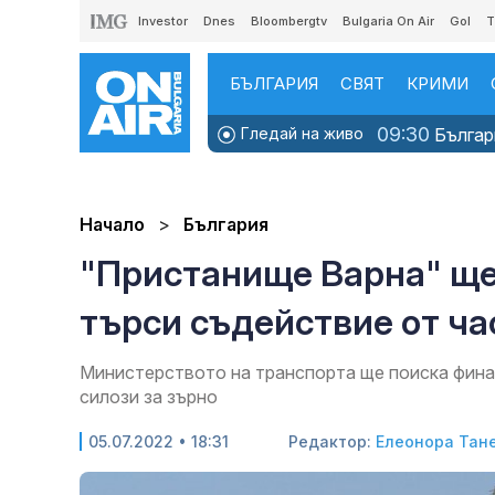
Investor
Dnes
Bloombergtv
Bulgaria On Air
Gol
T
БЪЛГАРИЯ
СВЯТ
КРИМИ
09:30
Гледай на живо
Българи
Начало
България
"Пристанище Варна" ще
търси съдействие от ч
Министерството на транспорта ще поиска фина
силози за зърно
05.07.2022 • 18:31
Редактор:
Елеонора Тан