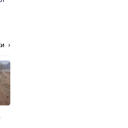
рт
КИ
а