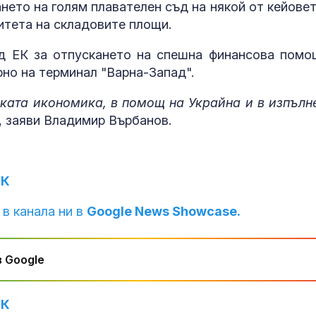
скараха Шала
нето на голям плавателен съд на някой от кейовет
Каракачанов
итета на складовите площи.
До какви кра
д ЕК за отпускането на спешна финансова помо
мерки прибяг
рно на терминал "Варна-Запад".
британците, з
справят с
ката икономика, в помощ на Украйна и в изпълн
горещините?
, заяви Владимир Върбанов.
Радев: Бълга
институции не
позволяват
ксенофобия, 
и антисемитизъм
УК
 в канала ни в
Google News Showcase.
 Google
УК