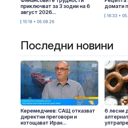
Финансовите трудности
Рецепта 
приключват за 3 зодии на 6
домати п
август 2026...
16:33 • 05
15:18 • 05.08.26
Последни новини
Керемедчиев: САЩ отказват
6 лесни
директни преговори и
алтернат
изтощават Иран...
ултрапре