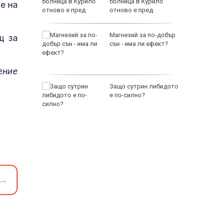
манов и
болница в Курило
е на
отново е пред
изпитание
йни
Магнезий за по-добър
щ за
ват
сън - има ли ефект?
а да се
ение
рските
Защо сутрин либидото
е по-силно?
расизъм
118000 
→