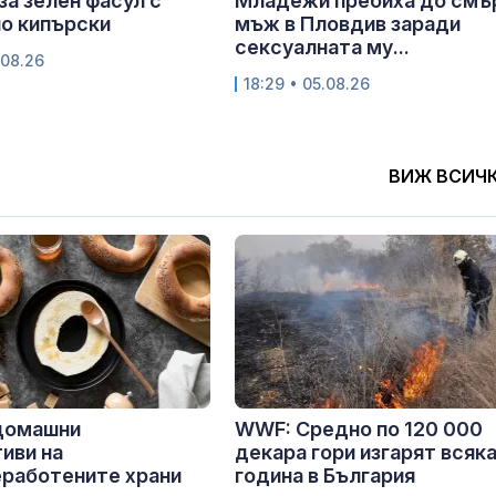
за зелен фасул с
Младежи пребиха до смъ
о кипърски
мъж в Пловдив заради
сексуалната му...
.08.26
18:29 • 05.08.26
ВИЖ ВСИЧ
 домашни
WWF: Средно по 120 000
иви на
декара гори изгарят всяк
работените храни
година в България