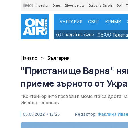
Investor
Dnes
Bloombergtv
Bulgaria On Air
Gol
T
БЪЛГАРИЯ
СВЯТ
КРИМИ
08:00
Гледай на живо
Телепаз
Начало
България
"Пристанище Варна" ня
приеме зърното от Укр
"Контейнерните превози в момента са доста н
Ивайло Гаврилов
05.07.2022 • 13:25
Редактор:
Жаклина Ива