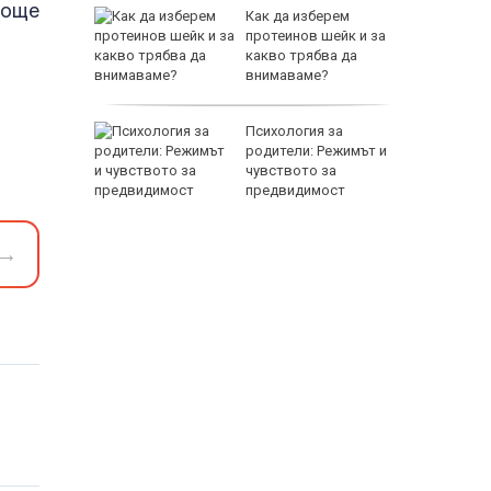
 още
тров
Как да изберем
градуса
протеинов шейк и за
вода
какво трябва да
внимаваме?
EUR
ението
Психология за
а
родители: Режимът и
двете
чувството за
предвидимост
→
800 EUR