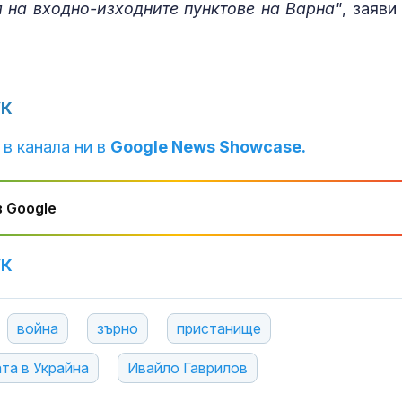
 на входно-изходните пунктове на Варна"
, заяви
Рекорд на ос
Майорка: 33 
на морската 
УК
Пуснаха движ
по магистрал
"Тракия" и в 
 в канала ни в
Google News Showcase.
посоки
 Google
УК
война
зърно
пристанище
та в Украйна
Ивайло Гаврилов