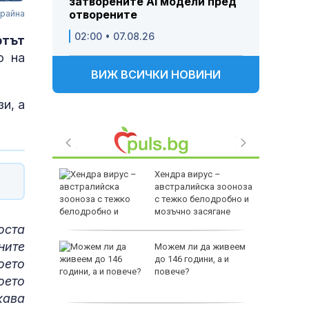
затворените AI модели пред
отворените
крайна
02:00 • 07.08.26
ртът
о на
ВИЖ ВСИЧКИ НОВИНИ
и, а
чава с
Хендра вирус –
ния
австралийска зооноза
с тежко белодробно и
мозъчно засягане
оста
ните
ни
Можем ли да живеем
амват
до 146 години, а и
оето
йници
повече?
оето
кава