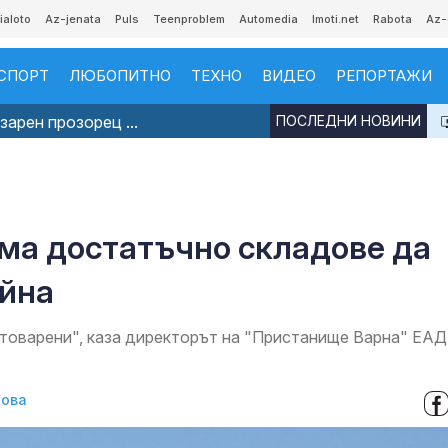
ialoto
Az-jenata
Puls
Teenproblem
Automedia
Imoti.net
Rabota
Az-
СПОРТ
ЛЮБОПИТНО
ТЕХНО
ВИДЕО
РЕПОРТАЖИ
арен прозорец ...
ПОСЛЕДНИ НОВИНИ
ма достатъчно складове да
айна
атоварени", каза директорът на "Пристанище Варна" ЕАД
нова