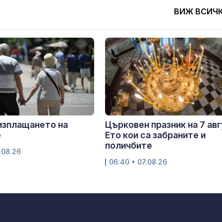
ВИЖ ВСИЧ
изплащането на
Църковен празник на 7 авг
е
Ето кои са забраните и
поличбите
.08.26
06:40 • 07.08.26