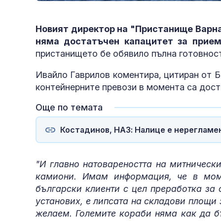
Новият директор на "Пристанище Варна
няма достатъчен капацитет за прием
пристанището бе обявило пълна готовност
Ивайло Гаврилов коментира, цитиран от БН
контейнерните превози в момента са дост
Още по темата
Костадинов, НАЗ: Налице е нерегламен
"И главно натовареността на митнически
камиони. Имам информация, че в мом
български клиенти с цел преработка за 
установих, е липсата на складови площи
желаем. Големите кораби няма как да б