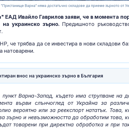
"Пристанище Варна" няма достатъчно складове да приеме зърното от У
" ЕАД Ивайло Гаврилов заяви, че в момента по
 на украинско зърно.
Предишното ръководств
.
Р, че трябва да се инвестира в нови складови баз
а натоварени.
Тръмп ограни
тиран внос на украинско зърно в България
укази "родил
туризъм"
 пункт Варна-Запад, където има струпване на д
ента върви слънчоглед от Украйна за различ
Руски "любов
капани" прим
олио вероятно или за реекспорт нататък. Това, к
украински во
 за зърно и невъзможността да обработим това, к
към смъртта
ъдат товарени при директна обработка и при та