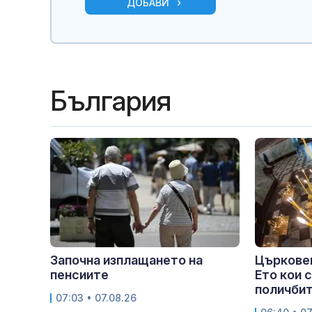
ДОБАВИ
България
Започна изплащането на
Църковен
пенсиите
Ето кои 
поличби
07:03 • 07.08.26