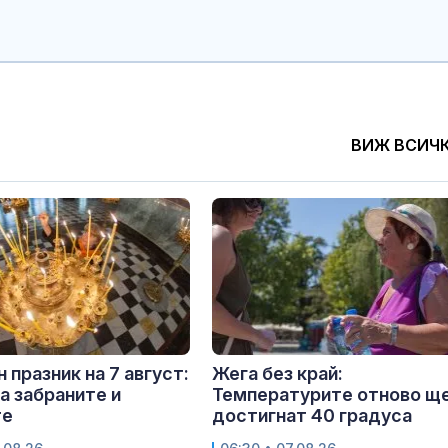
ВИЖ ВСИЧ
 празник на 7 август:
Жега без край:
са забраните и
Температурите отново щ
те
достигнат 40 градуса