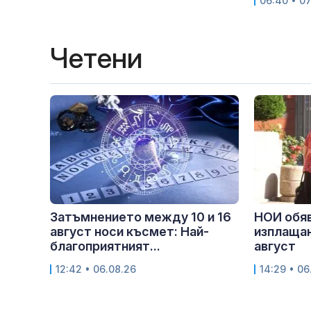
06:40 • 07
Четени
Затъмнението между 10 и 16
НОИ обяв
август носи късмет: Най-
изплащан
благоприятният...
август
12:42 • 06.08.26
14:29 • 06