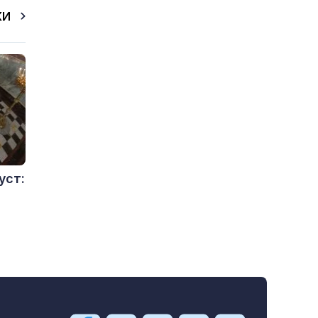
КИ
уст: