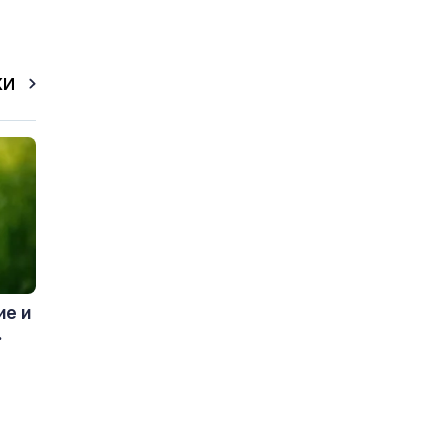
КИ
ие и
.