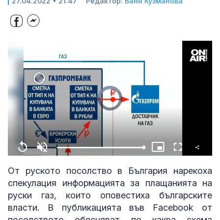
27.04.2022 • 21:47
Редактор:
Ваня Кузманова
Video
Player
is
loading.
Share
Loaded
:
Replay
Unmute
Picture-
Fullscreen
100.00%
in-
Picture
От руското посолство в България нарекоха
спекулация информацията за плащанията на
руски газ, които оповестиха българските
власти. В публикацията във Facebook от
посолството обясняват по каква схема