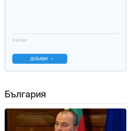
0
от 500
ДОБАВИ
България