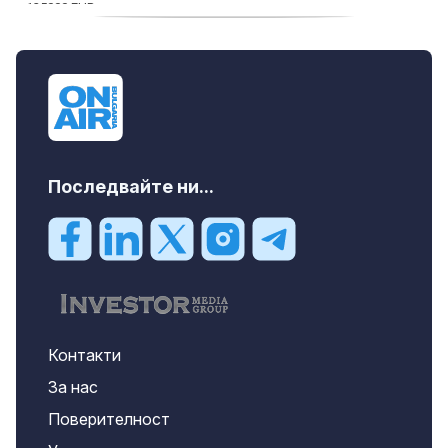
продава, Тристаен апартамент, 91 m2
Пловдив, Център, 179000 EUR
Последвайте ни...
Контакти
За нас
Поверителност