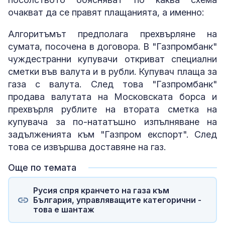
очакват да се правят плащанията, а именно:
Алгоритъмът предполага прехвърляне на
сумата, посочена в договора. В "Газпромбанк"
чуждестранни купувачи откриват специални
сметки във валута и в рубли. Купувач плаща за
газа с валута. След това "Газпромбанк"
продава валутата на Московската борса и
прехвърля рублите на втората сметка на
купувача за по-нататъшно изпълняване на
задълженията към "Газпром експорт". След
това се извършва доставяне на газ.
Още по темата
Русия спря кранчето на газа към
България, управляващите категорични -
това е шантаж