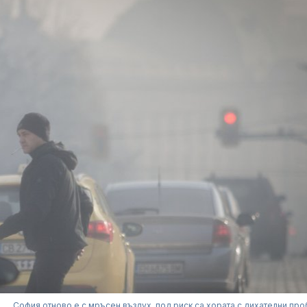
София отново е с мръсен въздух, под риск са хората с дихателни пр