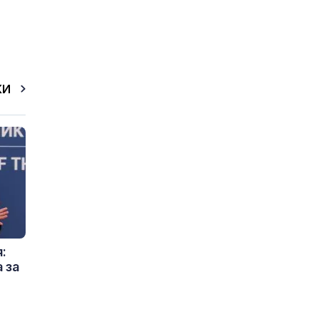
КИ
:
 за