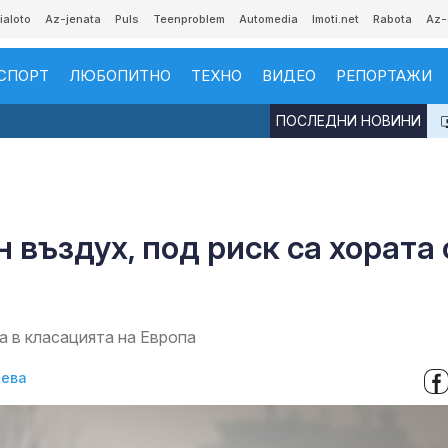
ialoto
Az-jenata
Puls
Teenproblem
Automedia
Imoti.net
Rabota
Az-
СПОРТ
ЛЮБОПИТНО
ТЕХНО
ВИДЕО
РЕПОРТАЖИ
ПОСЛЕДНИ НОВИНИ
 въздух, под риск са хората 
 в класацията на Европа
нева