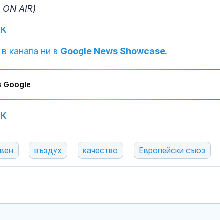
намаляват, н
 ON AIR)
им се увелич
УК
 в канала ни в
Google News Showcase.
Почина Дон Н
треньорът ле
НБА
 Google
УК
вен
въздух
качество
Европейски съюз