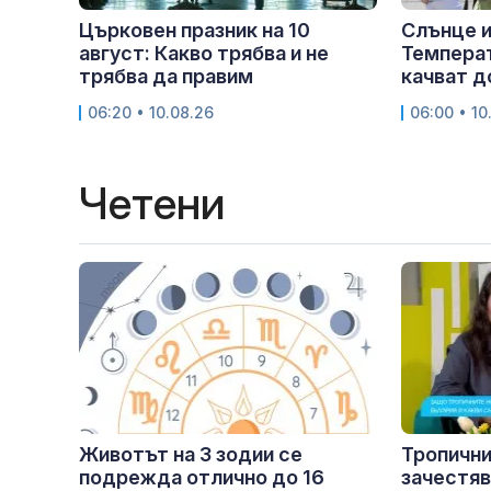
Църковен празник на 10
Слънце и
август: Какво трябва и не
Температ
трябва да правим
качват д
06:20 • 10.08.26
06:00 • 10
Четени
Животът на 3 зодии се
Тропични
подрежда отлично до 16
зачестяв