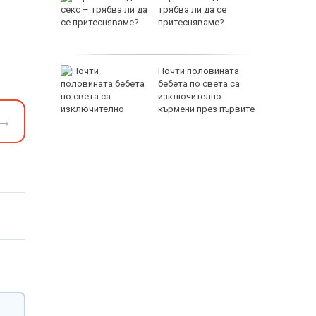
о парите
трябва ли да се
ават
притесняваме?
елсън,
Почти половината
генда в
бебета по света са
изключително
кърмени през първите
→
шест месеца