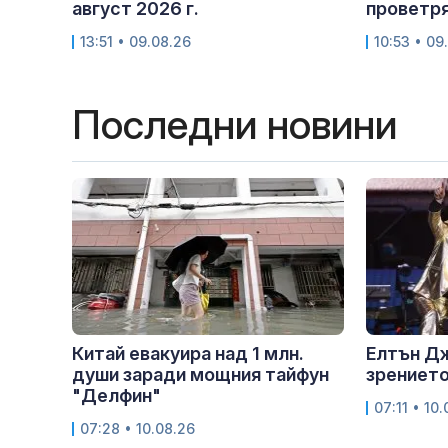
август 2026 г.
проветря
13:51 • 09.08.26
10:53 • 09
Последни новини
Китай евакуира над 1 млн.
Елтън Дж
души заради мощния тайфун
зрението
"Делфин"
07:11 • 10
07:28 • 10.08.26