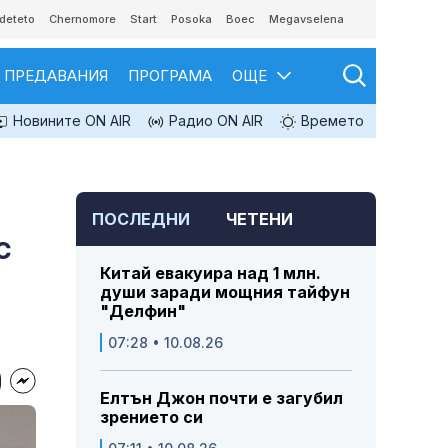
deteto
Chernomore
Start
Posoka
Boec
Megavselena
ПРЕДАВАНИЯ
ПРОГРАМА
ОЩЕ
Новините ON AIR
Радио ON AIR
Времето
ПОСЛЕДНИ
ЧЕТЕНИ
с
Китай евакуира над 1 млн.
души заради мощния тайфун
"Делфин"
07:28 • 10.08.26
Елтън Джон почти е загубил
зрението си