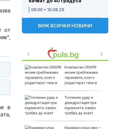
качват до 40 градуса
06:00 • 10.08.26
азва
ВИЖ ВСИЧКИ НОВИНИ
т от
ев",
усия
Компактен CRISPR
ензим приближава
йски
терапиите, които
редактират гени в
тъканите
елова
Топлинен удар и
на
дехидратация при
че в
 троен
кърмачета: какво
трябва да знаят
ата,
родителите
у нас
Кървене след секс –