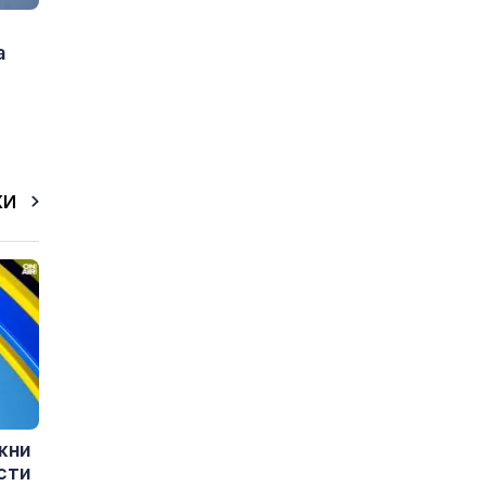
а
КИ
жни
сти