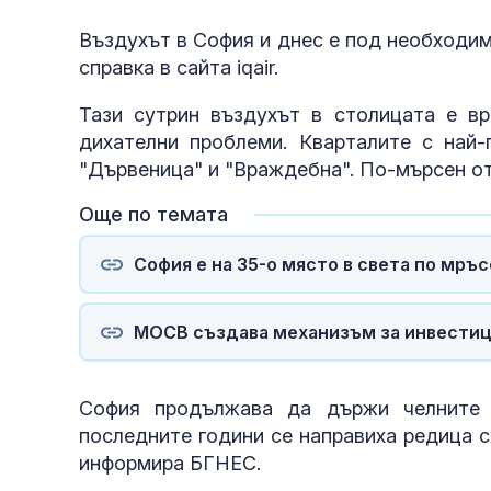
Въздухът в София и днес е под необходим
справка в сайта iqair.
Тази сутрин въздухът в столицата е вр
дихателни проблеми. Кварталите с най-г
"Дървеница" и "Враждебна". По-мърсен от
Още по темата
София е на 35-о място в света по мръ
МОСВ създава механизъм за инвестици
София продължава да държи челните 
последните години се направиха редица с
информира БГНЕС.