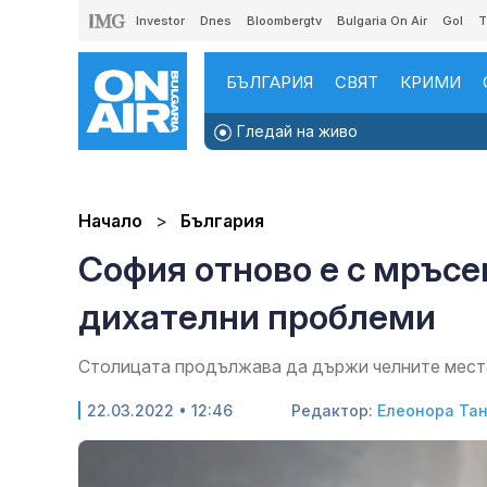
Investor
Dnes
Bloombergtv
Bulgaria On Air
Gol
T
БЪЛГАРИЯ
СВЯТ
КРИМИ
Гледай на живо
Начало
България
София отново е с мръсен
дихателни проблеми
Столицата продължава да държи челните места
22.03.2022 • 12:46
Редактор:
Елеонора Та