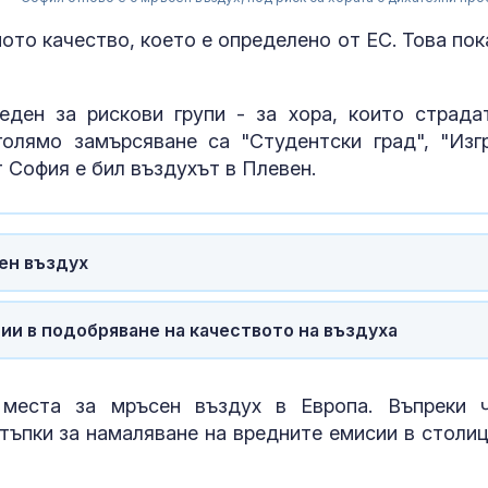
ото качество, което е определено от ЕС. Това пок
еден за рискови групи - за хора, които страда
олямо замърсяване са "Студентски град", "Изгр
 София е бил въздухът в Плевен.
Зеленски: В Р
сен въздух
идват 50 000
севернокоре
войници
и в подобряване на качеството на въздуха
Виктория Анг
стана светов
места за мръсен въздух в Европа. Въпреки 
шампионка на
скок
тъпки за намаляване на вредните емисии в столиц
Милионерите 