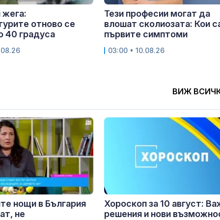
 жега:
Тези професии могат да
урите отново се
влошат сколиозата: Кои с
о 40 градуса
първите симптоми
.08.26
03:00 • 10.08.26
ВИЖ ВСИЧ
те нощи в България
Хороскоп за 10 август: Ва
ат, не
решения и нови възможно