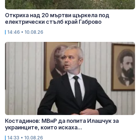
Откриха над 20 мъртви щъркела под
електрически стълб край Габрово
14:46 • 10.08.26
Костадинов: МВнР да попита Илашчук за
украинците, които искаха...
14:33 • 10.08.26