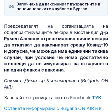
Започнаха да ваксинират възрастните в
пенсионерските клубове в Бургас
Председателят на организацията на
общопрактикуващите лекари в Кюстендил
д-р
Румен Алексов отрече масово лични лекари
да отказват да ваксинират срещу Ковид-19
и допусна, че може да има единични такива
случаи, при условие че няма достатъчно
желаещи да се имунизират за отварянето
на един флакон с ваксина.
Снимка: Димитър Кьосемарлиев (Bulgaria ON
AIR)
Харесайте страницата ни във Facebook
ТУК
Останете информирани с Bulgaria ON AIR и в