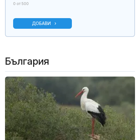
0
от 500
ДОБАВИ
България