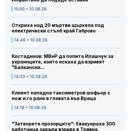
15:00 • 10.08.26
Откриха над 20 мъртви щъркела под
електрически стълб край Габрово
14:46 • 10.08.26
Костадинов: МВнР да попита Илашчук за
украинците, които искаха да взривят
"Балкански...
14:33 • 10.08.26
Клиент нападна таксиметров шофьор с
нож и го рани в главата във Враца
14:18 • 10.08.26
"Затворете прозорците": Евакуираха 300
работници заради взрива в Трявна