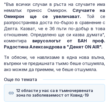
"Във всички случаи в ръста на случаите има
немалък принос Омикрон.
Случаите на
Омикрон ще се увеличават.
Той се
разпространява доста по-бързо в сравнение с
Делта. Казват, че е 36 пъти по-добър в това
отношение. Определено ще си казва думата",
коментира
вирусологът от БАН проф.
Радостина Александрова в "Денят ON AIR".
Тя обясни, че навлизаме в една нова вълна,
въпреки че предишната тъкмо беше отшумяла,
ако можем да приемем, че беше отшумяла.
Още по темата
12 области у нас са в тъмночервената
зона по заболеваемост от Ковид-19