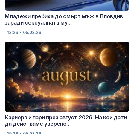
Младежи пребиха до смърт мъж в Пловдив
заради сексуалната му...
18:29 • 05.08.26
Кариера и пари през август 2026: На кои дати
да действаме уверено...
19:38 • 05.08.26