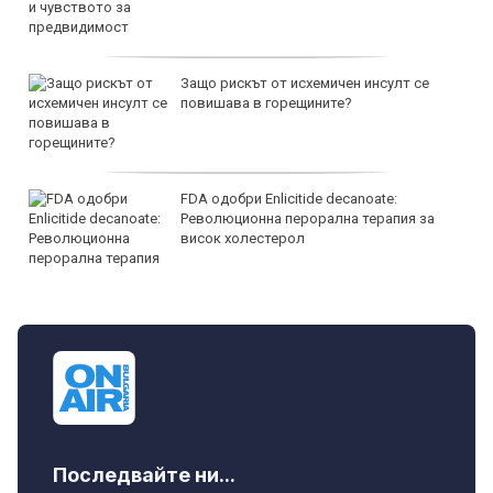
Защо рискът от исхемичен инсулт се
повишава в горещините?
FDA одобри Еnlicitide decanoate:
Революционна перорална терапия за
висок холестерол
Последвайте ни...