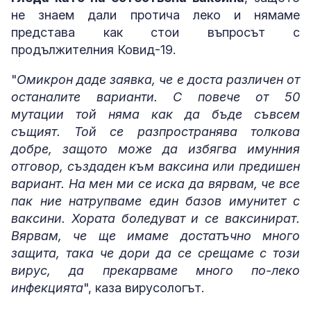
не знаем дали протича леко и нямаме
представа как стои въпросът с
продължителния Ковид-19.
"
Омикрон даде заявка, че е доста различен от
останалите варианти. С повече от 50
мутации той няма как да бъде съвсем
същият. Той се разпространява толкова
добре, защото може да избягва имунния
отговор, създаден към ваксина или предишен
вариант. На мен ми се иска да вярвам, че все
пак ние натрупваме един базов имунитет с
ваксини. Хората боледуват и се ваксинират.
Вярвам, че ще имаме достатъчно много
защита, така че дори да се срещаме с този
вирус, да прекарваме много по-леко
инфекцията
", каза вирусологът.