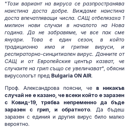
"
Този вариант на вируса се разпространява
наистина доста добре. Виждаме наистина
доста впечатляващи числа. САЩ отбелязаха 1
милион нови случаи в началото на Нова
година. Да не забравяме, че все пак сме
януари. Това е един сезон, в който
традиционно има и грипни вируси, и
респираторно-синцитиален вирус. Данните от
САЩ и от Европейския център казват, че
случаите на грип също се увеличават
", обясни
вирусологът пред
Bulgaria ON AIR
.
Проф. Александрова поясни, че
в никакъв
случай не е казано, че всеки който е заразен
с Ковид-19, трябва непременно да бъде
заразен с грип, и обратното
. Да бъдеш
заразен с единия и другия вирус било малко
вероятно.