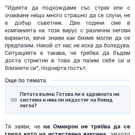
"Идеята да подхождаме със страх или с
очакване нещо много страшно да се случи, не
е добър съветник. Две години сме в
компанията на този вирус с различни негови
варианти, вече знаем как бихме могли да се
предпазим. Никой от нас не иска да боледува.
Ситуацията е такава, че трябва да бъдем
доста стриктни в това да пазим себе си и
близките си", подчерта гостът.
Още по темата
Петата вълна: Готова ли е здравната ни
система и има ли недостиг на Ковид
легла?
Тя заяви, че
на Омикрон не трябва да се
гледа като на естествена ваксина
, защото