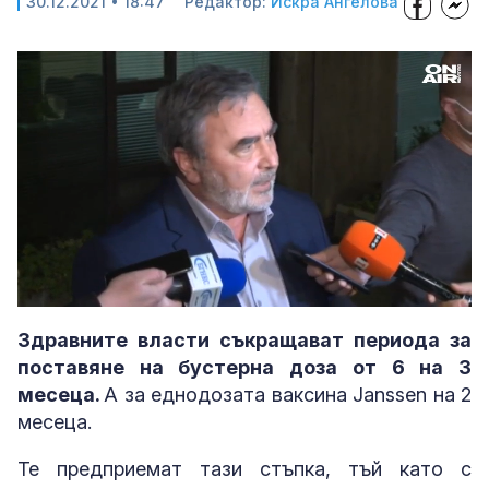
30.12.2021 • 18:47
Редактор:
Искра Ангелова
Loaded
:
Unmute
86.56%
Здравните власти съкращават периода за
поставяне на бустерна доза от 6 на 3
месеца.
А за еднодозата ваксина Janssen на 2
месеца.
Те предприемат тази стъпка, тъй като с