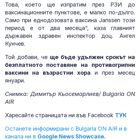
Това, което ще изпратим през РЗИ до
ваксинационните пунктове, е малко по-дълго.
Само при еднодозовата ваксина Janssen този
период е от два месеца", каза главният
държавен здравен инспектор доц. Ангел
Кунчев.
Той добави, че
ще бъде удължен срокът на
безплатното поставяне на противогрипни
ваксини на възрастни хора
и през месец
януари.
Снимка: Димитър Кьосемарлиев/ Bulgaria ON
AIR
Харесайте страницата ни във Facebook
ТУК
Останете информирани с Bulgaria ON AIR и в
канала ни в
Google News Showcase.