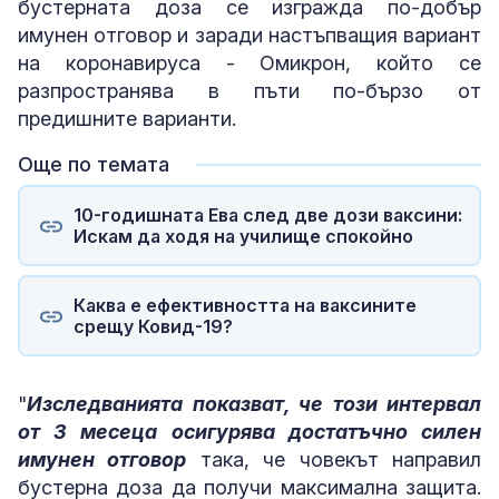
бустерната доза се изгражда по-добър
имунен отговор и заради настъпващия вариант
на коронавируса - Омикрон, който се
разпространява в пъти по-бързо от
предишните варианти.
Още по темата
10-годишната Ева след две дози ваксини:
Искам да ходя на училище спокойно
Каква е ефективността на ваксините
срещу Ковид-19?
"
Изследванията показват, че този интервал
от 3 месеца осигурява достатъчно силен
имунен отговор
така, че човекът направил
бустерна доза да получи максимална защита.