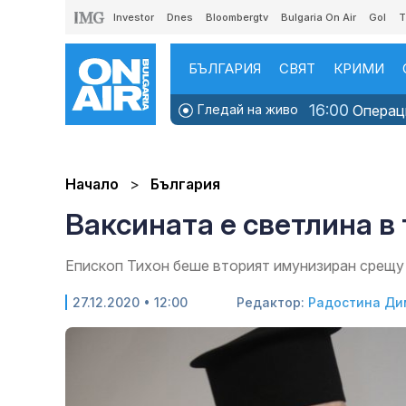
Investor
Dnes
Bloombergtv
Bulgaria On Air
Gol
T
БЪЛГАРИЯ
СВЯТ
КРИМИ
16:00
Гледай на живо
Операци
Начало
България
Ваксината е светлина в
Епископ Тихон беше вторият имунизиран срещу 
27.12.2020 • 12:00
Редактор:
Радостина Ди