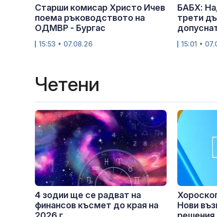
Старши комисар Христо Ичев
БАБХ: На
поема ръководството на
трети дъ
ОДМВР - Бургас
допуснат
15:53 • 07.08.26
15:01 • 07
Четени
4 зодии ще се радват на
Хороскоп 
финансов късмет до края на
Нови въз
2026 г.
решения.