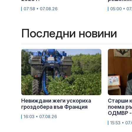
07:58 • 07.08.26
05:00 • 07
Последни новини
Невиждани жеги ускориха
Старши 
гроздобера във Франция
поема р
ОДМВР -
16:03 • 07.08.26
15:53 • 07