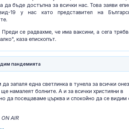
та да бъде достъпна за всички нас. Това заяви епи
вид-19 у нас като представител на Българс
те.
 Преди се радвахме, че има ваксини, а сега трябв
лко", каза епископът.
бедим пандемията
 да запаля една светлинка в тунела за всички онез
Издирват 58-
 ще намалеят болните. А и за всички християни в
годишният Х
но да посещаваме църква и спокойно да се видим 
Величков от 
Оряховица
 ON AIR
Мъск даде по
си на Марин 