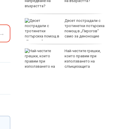
във
на възрастта?
ще на
Десет пострадали с
ума по
тротинетки потърсиха
помощ в „Пирогов“
→
само за денонощие
 Лепенки
Най-честите грешки,
ти и
които правим при
използването на
стове"
слънцезащита