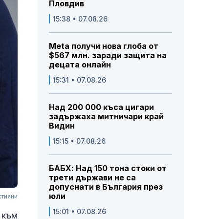
Пловдив
15:38 • 07.08.26
Meta получи нова глоба от
$567 млн. заради защита на
децата онлайн
15:31 • 07.08.26
Над 200 000 къса цигари
задържаха митничари край
Видин
15:15 • 07.08.26
БАБХ: Над 150 тона стоки от
трети държави не са
допуснати в България през
юли
стияни
15:01 • 07.08.26
 към