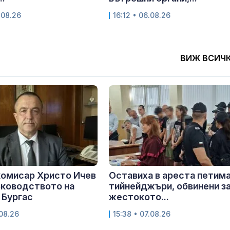
.08.26
16:12 • 06.08.26
ВИЖ ВСИЧ
комисар Христо Ичев
Оставиха в ареста петим
ъководството на
тийнейджъри, обвинени з
 Бургас
жестокото...
.08.26
15:38 • 07.08.26