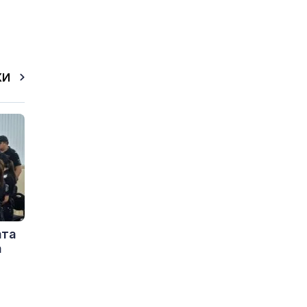
КИ
ата
а