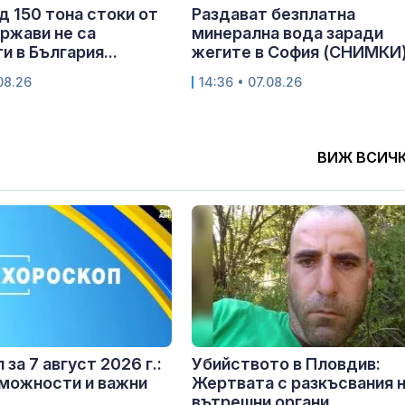
д 150 тона стоки от
Раздават безплатна
ржави не са
минерална вода заради
и в България...
жегите в София (СНИМКИ
.08.26
14:36 • 07.08.26
ВИЖ ВСИЧ
за 7 август 2026 г.:
Убийството в Пловдив:
можности и важни
Жертвата с разкъсвания 
..
вътрешни органи,...