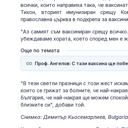
всички, които направиха така, че ваксина
Тихон, вторият имунизиран срещу Ко
православна църква в подкрепа за ваксини
"Аз самият съм ваксиниран срещу всичко.
убеждаваме хората, което според мен е жа
Още по темата
Проф. Ангелов: С тази ваксина ще по
"В тези светли празници с този жест искам
които се грижат за болните, че най-накрая
България, че най-накрая ще можем спокой
близките си", добави той.
Снимка: Димитър Кьосемарлиев, Bulgaria