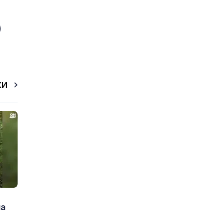
)
КИ
на