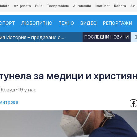
ialoto
Az-jenata
Puls
Teenproblem
Automedia
Imoti.net
Rabota
Az-
СПОРТ
ЛЮБОПИТНО
ТЕХНО
ВИДЕО
РЕПОРТАЖИ
я История – предаване с...
ПОСЛЕДНИ НОВИНИ
 тунела за медици и христия
Ковид-19 у нас
митрова