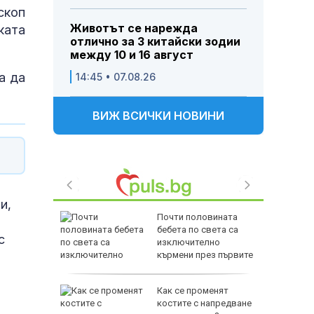
скоп
Животът се нарежда
ката
отлично за 3 китайски зодии
между 10 и 16 август
а да
14:45 • 07.08.26
ВИЖ ВСИЧКИ НОВИНИ
и,
Почти половината
ристо
бебета по света са
с
Горна
изключително
кърмени през първите
шест месеца
дкрепата
Как се променят
льо Пен
костите с напредване