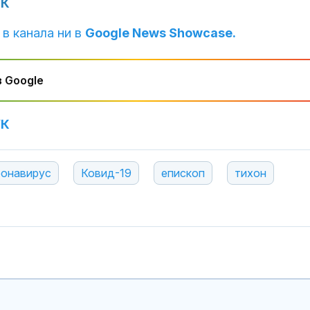
УК
за изборите 
Франция
 в канала ни в
Google News Showcase.
Откриха огни
Африканска ч
свинете във
 Google
Варненско
УК
Сигналите ви:
срещу мигран
проблеми на
"Златните мо
ронавирус
Ковид-19
епископ
тихон