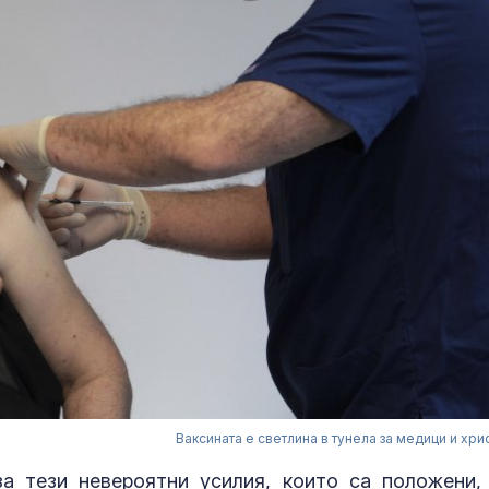
Ваксината е светлина в тунела за медици и хри
а тези невероятни усилия, които са положени,