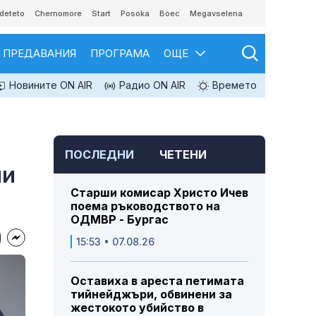
deteto
Chernomore
Start
Posoka
Boec
Megavselena
ПРЕДАВАНИЯ
ПРОГРАМА
ОЩЕ
Новините ON AIR
Радио ON AIR
Времето
ПОСЛЕДНИ
ЧЕТЕНИ
ни
Старши комисар Христо Ичев
поема ръководството на
ОДМВР - Бургас
15:53 • 07.08.26
Оставиха в ареста петимата
тийнейджъри, обвинени за
жестокото убийство в