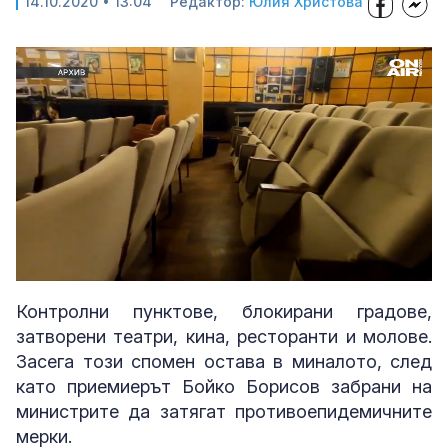
14.10.2020 • 13:04
Редактор:
Юлия Христова
Loaded
:
Unmute
23.62%
Контролни пунктове, блокирани градове,
затворени театри, кина, ресторанти и молове.
Засега този спомен остава в миналото, след
като приемиерът Бойко Борисов забрани на
министрите да затягат противоепидемичните
мерки.