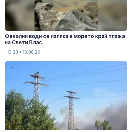
Фекални води се изляха в морето край плажа
на Свети Влас
13:20 • 10.08.26