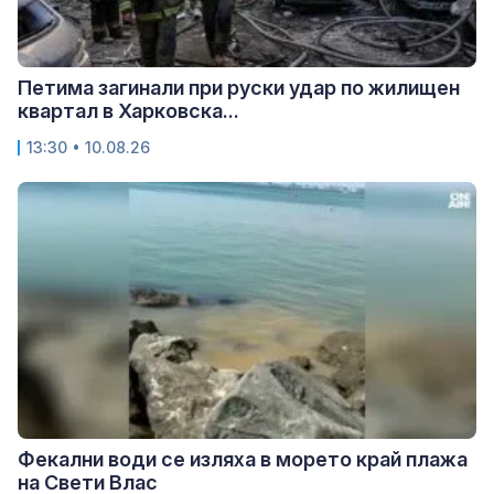
Петима загинали при руски удар по жилищен
квартал в Харковска...
13:30 • 10.08.26
Фекални води се изляха в морето край плажа
на Свети Влас