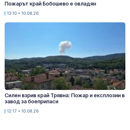
Пожарът край Бобошево е овладян
13:10 • 10.08.26
Силен взрив край Трявна: Пожар и експлозии в
завод за боеприпаси
12:17 • 10.08.26