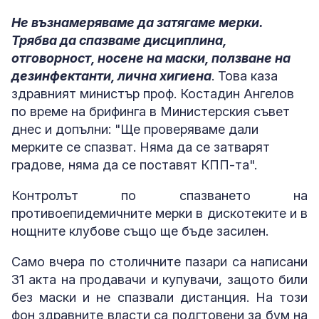
Не възнамеряваме да затягаме мерки.
Трябва да спазваме дисциплина,
отговорност, носене на маски, ползване на
дезинфектанти, лична хигиена
. Това каза
здравният министър проф. Костадин Ангелов
по време на брифинга в Министерския съвет
днес и допълни: "Ще проверяваме дали
мерките се спазват. Няма да се затварят
градове, няма да се поставят КПП-та".
Контролът по спазването на
противоепидемичните мерки в дискотеките и в
нощните клубове също ще бъде засилен.
Само вчера по столичните пазари са написани
31 акта на продавачи и купувачи, защото били
без маски и не спазвали дистанция. На този
фон здравните власти са подгтовени за бум на