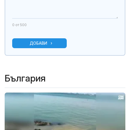
0
от 500
ДОБАВИ
България