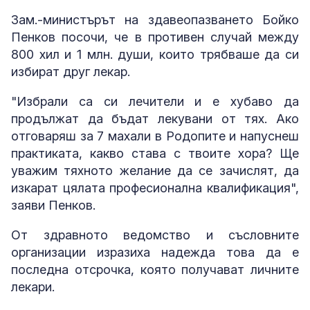
Зам.-министърът на здавеопазването Бойко
Пенков посочи, че в противен случай между
800 хил и 1 млн. души, които трябваше да си
избират друг лекар.
"Избрали са си лечители и е хубаво да
продължат да бъдат лекувани от тях. Ако
отговаряш за 7 махали в Родопите и напуснеш
практиката, какво става с твоите хора? Ще
уважим тяхното желание да се зачислят, да
изкарат цялата професионална квалификация",
заяви Пенков.
От здравното ведомство и съсловните
организации изразиха надежда това да е
последна отсрочка, която получават личните
лекари.