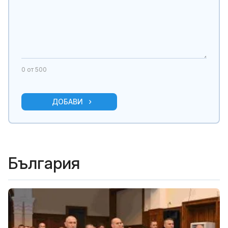
0
от 500
ДОБАВИ
България