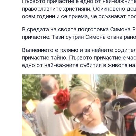
Първото причастие е едно от най-важните 
православните християни. Обикновено дец
осем години и се приема, че осъзнават п
В средата на своята подготовка Симона Р
причастие. Тази сутрин Симона стана рано
Вълнението е голямо и за нейните родител
причастие тайно. Първото причастие е час
едно от най-важните събития в живота на