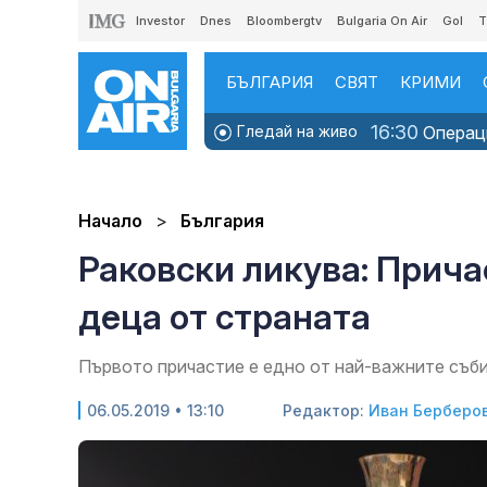
Investor
Dnes
Bloombergtv
Bulgaria On Air
Gol
T
БЪЛГАРИЯ
СВЯТ
КРИМИ
16:30
Гледай на живо
Операци
Начало
България
Раковски ликува: Прича
деца от страната
Първото причастие е едно от най-важните съби
06.05.2019 • 13:10
Редактор:
Иван Берберо