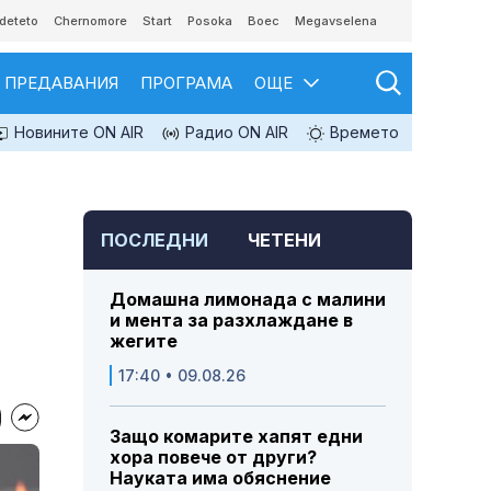
deteto
Chernomore
Start
Posoka
Boec
Megavselena
ПРЕДАВАНИЯ
ПРОГРАМА
ОЩЕ
Новините ON AIR
Радио ON AIR
Времето
ПОСЛЕДНИ
ЧЕТЕНИ
Домашна лимонада с малини
и мента за разхлаждане в
жегите
17:40 • 09.08.26
Защо комарите хапят едни
хора повече от други?
Науката има обяснение