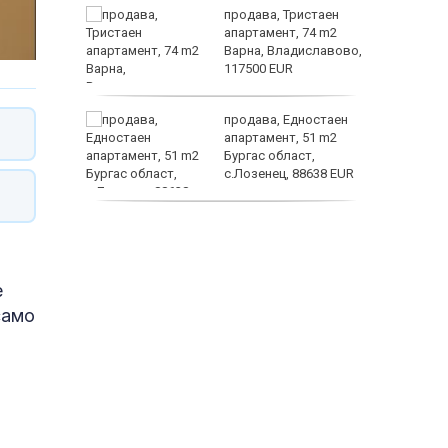
ината
продава, Тристаен
та са
апартамент, 74 m2
о
Варна, Владиславово,
 първите
117500 EUR
нят
продава, Едностаен
предване
апартамент, 51 m2
?
Бургас област,
с.Лозенец, 88638 EUR
астерои
продава, Едностаен
апартамент, 39 m2
Бургас област,
к.к.Слънчев Бряг,
е
65500 EUR
само