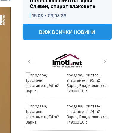
Подбалканския път край
Сливен, спират влаковете
16:08 • 09.08.26
ВИЖ ВСИЧКИ НОВИНИ
 и
продава, Тристаен
 при
апартамент, 96 m2
акво
Варна, Владиславово,
аят
170000 EUR
екземпл
 секс –
продава, Тристаен
се
апартамент, 74 m2
е?
Варна, Владиславово,
149000 EUR