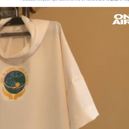
Купон в пресъхналото
Топлинен удар
корито на Дунав в
дехидратация
Будапеща (ВИДЕО)
кърмачета: к
трябва да зн
родителите
От скица до комикс:
Кървене след
Георги Гечев показва
трябва ли да 
как се раждат героите
притеснявам