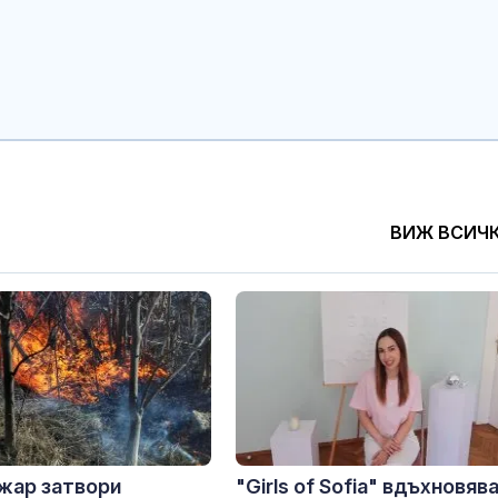
ВИЖ ВСИЧ
жар затвори
"Girls of Sofia" вдъхновяв