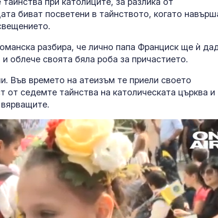
тайнства при католиците, за разлика от
ата биват посветени в тайнството, когато навърш
освещението.
оманска разбира, че лично папа Франциск ще ѝ да
 и облече своята бяла роба за причастието.
и. Във времето на атеизъм те приели своето
т от седемте тайнства на католическата църква и 
 вярващите.