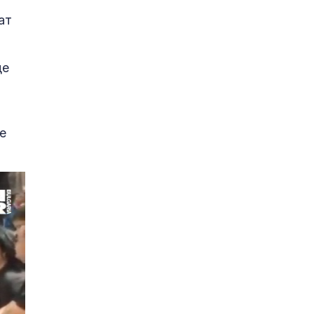
ат
де
е