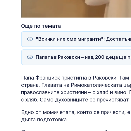
Loaded
:
Unmute
50.84%
Още по темата
"Всички ние сме мигранти": Достатъч
Папата в Раковски – над 200 деца ще 
Папа Франциск пристигна в Раковски. Там 
страна. Главата на Римокатолическата цър
православните християни – с хляб и вино.
с хляб. Само духовниците се пречистяват 
Едно от момичетата, които се причести, 
дълга подготовка.