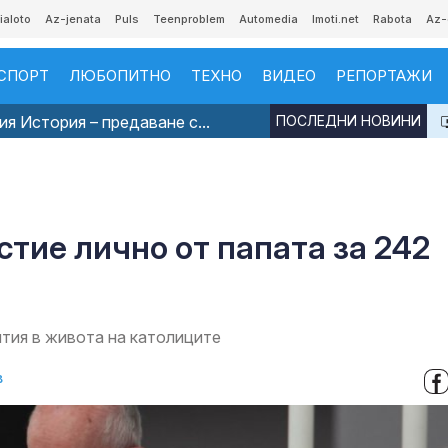
ialoto
Az-jenata
Puls
Teenproblem
Automedia
Imoti.net
Rabota
Az-
СПОРТ
ЛЮБОПИТНО
ТЕХНО
ВИДЕО
РЕПОРТАЖИ
я История – предаване с...
ПОСЛЕДНИ НОВИНИ
стие лично от папата за 242
тия в живота на католиците
в