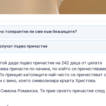
Нетаняху: Докато съм
Почти полов
премиер няма да има
бебета по све
палестинска държава
изключителн
кърмени през
шест месеца
Земетресение 4,5
Как се проме
но толерантни ли сме към бежанците?
разтресе Югоизточна
костите с на
Турция
на възрастта
получат първо причастие
той даде първо причастие на 242 деца от цялата
ква причасти по начина, по който се причестявам
 По принцип католиците най-често се причестяват 
и с вино, което символизира кръвта Христова.
е Симона Романска. Тя прие своето причастие след