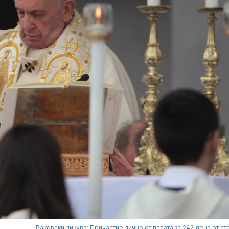
Раковски ликува: Причастие лично от папата за 242 деца от ст