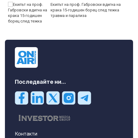
Екипът на проф. Габровски вдигна на
крака 15-годишен борец след тежка
травма и парализа
Последвайте ни...
Контакти