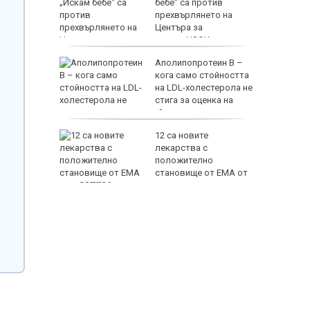
 от час
бебе“ са против
прехвърлянето на
Центъра за
асистирана репродукция към НЗОК
т
Аполипопротеин B –
е
кога само стойността
е свали
на LDL-холестерола не
стига за оценка на
сърдечносъдовия риск?
 убития
12 са новите
лекарства с
терес
положително
еше си с
становище от ЕМА от
юли 2026 г.