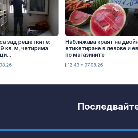
са зад решетките:
Наближава краят на двой
 9 кв. м, четирима
етикетиране в левове и е
ци...
по магазините
.08.26
12:43 • 07.08.26
Последвайте 