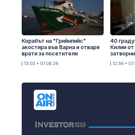
Корабът на "Грийнпийс"
40 граду
акостира във Варна и отваря
Килии от
врати за посетители
затворни
13:03 • 07.08.26
12:56 • 07