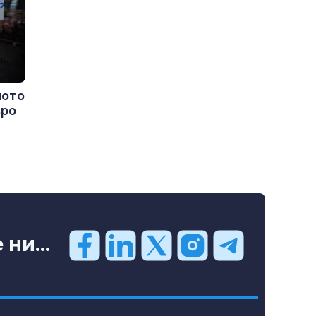
ното
вро
ни...