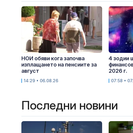
НОИ обяви кога започва
4 зодии 
изплащането на пенсиите за
финансов
август
2026 г.
14:29 • 06.08.26
07:58 • 07
Последни новини