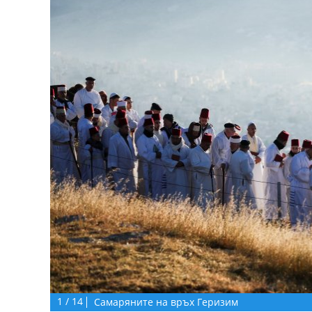
1
/
14
Самаряните на връх Геризим