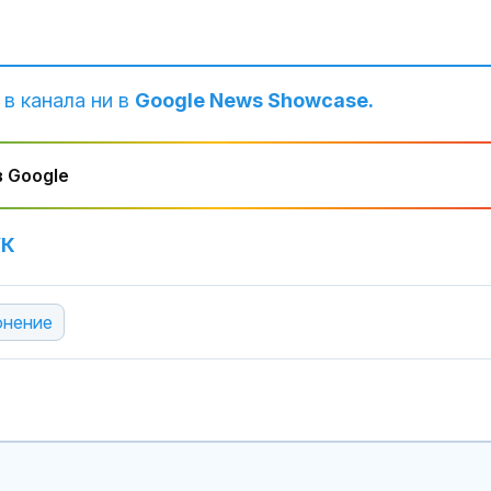
 в канала ни в
Google News Showcase.
 Google
УК
онение
Чужденци
самокатастр
удариха се в
мантинела, ка
дърво
Малолетните