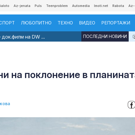
ialoto
Az-jenata
Puls
Teenproblem
Automedia
Imoti.net
Rabota
Az-
СПОРТ
ЛЮБОПИТНО
ТЕХНО
ВИДЕО
РЕПОРТАЖИ
 док.филм на DW ...
ПОСЛЕДНИ НОВИНИ
ни на поклонение в планинат
жова