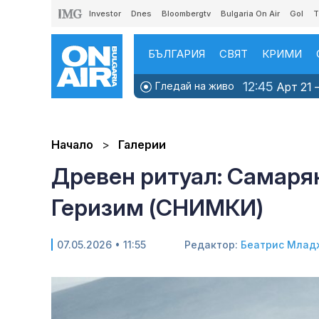
Investor
Dnes
Bloombergtv
Bulgaria On Air
Gol
T
БЪЛГАРИЯ
СВЯТ
КРИМИ
12:45
Гледай на живо
Арт 21 –
Начало
Галерии
Древен ритуал: Самаря
Геризим (СНИМКИ)
07.05.2026 • 11:55
Редактор:
Беатрис Млад