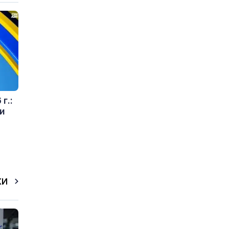
г.:
и
КИ