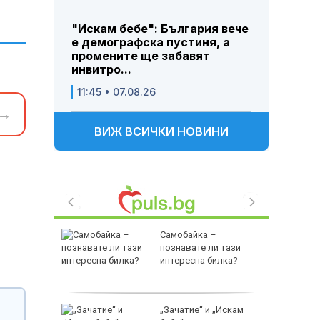
"Искам бебе": България вече
е демографска пустиня, а
промените ще забавят
инвитро...
11:45 • 07.08.26
→
ВИЖ ВСИЧКИ НОВИНИ
Самобайка –
офираха,
познавате ли тази
интересна билка?
навка и
 били
„Зачатие“ и „Искам