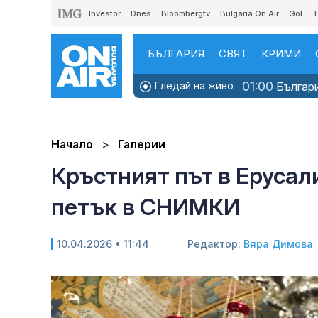
Investor
Dnes
Bloombergtv
Bulgaria On Air
Gol
T
БЪЛГАРИЯ
СВЯТ
КРИМИ
01:00
Гледай на живо
Българи
Начало
Галерии
Кръстният път в Ерусал
петък в СНИМКИ
10.04.2026 • 11:44
Редактор:
Вяра Димова