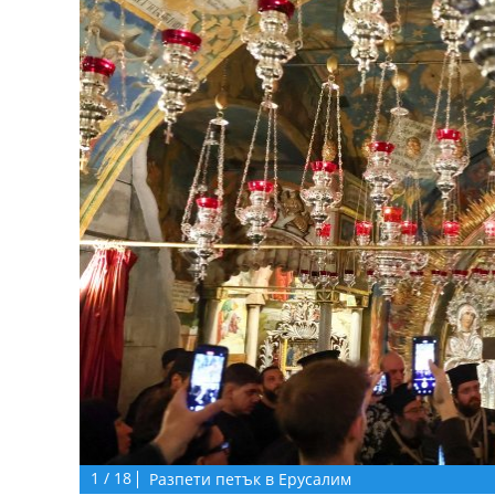
1
/
18
Разпети петък в Ерусалим