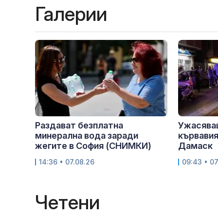
Галерии
Раздават безплатна
Ужасява
минерална вода заради
кървавия
жегите в София (СНИМКИ)
Дамаск
14:36 • 07.08.26
09:43 • 07
Четени