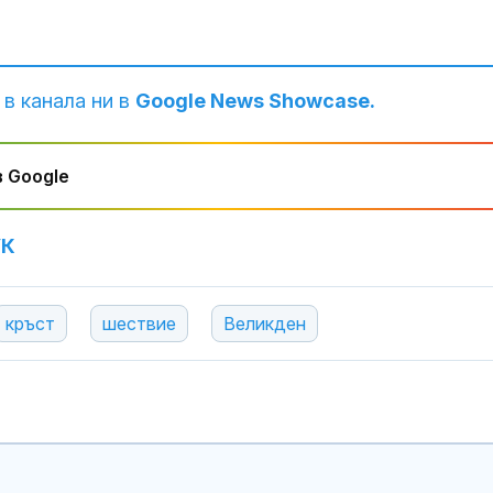
 в канала ни в
Google News Showcase.
 Google
УК
Страната ни с
позиционира 
дестинация з
кръст
шествие
Великден
космически у
Една от 36: На
Острова се п
Lada Niva уник
хил. паунда