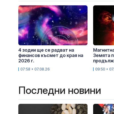
4 зодии ще се радват на
Магнитна
финансов късмет до края на
Земята п
2026 г.
продължи
07:58 • 07.08.26
09:50 • 07
Последни новини