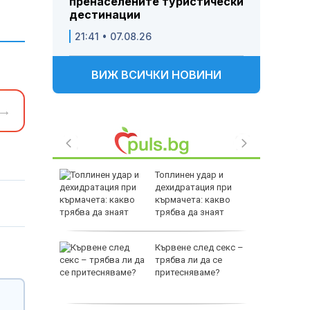
пренаселените туристически
дестинации
21:41 • 07.08.26
ВИЖ ВСИЧКИ НОВИНИ
→
е
Топлинен удар и
като
дехидратация при
а
кърмачета: какво
слуги
трябва да знаят
родителите
Кървене след секс –
родава
трябва ли да се
ат за 22
притесняваме?