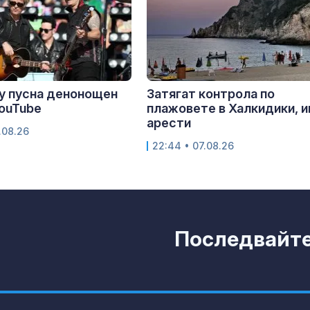
y пусна денонощен
Затягат контрола по
YouTube
плажовете в Халкидики, 
арести
.08.26
22:44 • 07.08.26
Последвайте 