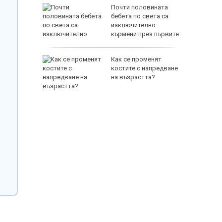
зни -
Почти половината
ои за
бебета по света са
изключително
кърмени през първите
шест месеца
и
Как се променят
ловдив с
костите с напредване
на възрастта?