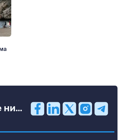
има
ни...