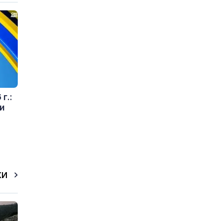
г.:
и
КИ