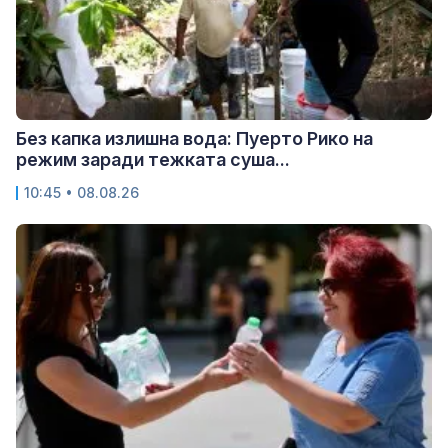
Без капка излишна вода: Пуерто Рико на
режим заради тежката суша...
10:45 • 08.08.26