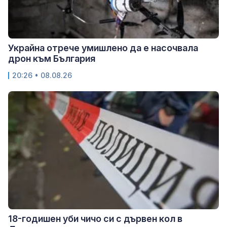
Украйна отрече умишлено да е насочвала
дрон към България
20:26 • 08.08.26
18-годишен уби чичо си с дървен кол в