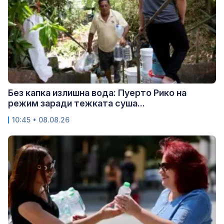
Без капка излишна вода: Пуерто Рико на
режим заради тежката суша...
10:45 • 08.08.26