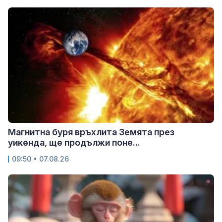
Магнитна буря връхлита Земята през
уикенда, ще продължи поне...
09:50 • 07.08.26