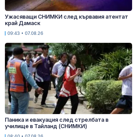
Ужасяващи СНИМКИ след кървавия атентат
край Дамаск
09:43 • 07.08.26
Паника и евакуация след стрелбата в
училище в Тайланд (СНИМКИ)
08:40 • 07.08.26