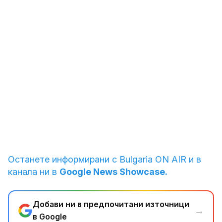
1
от
9
Демонстрации в Деня на жената
Снимка: Reuters
Останете информирани с Bulgaria ON AIR и в
канала ни в
Google News Showcase.
Добави ни в предпочитани източници
→
в Google